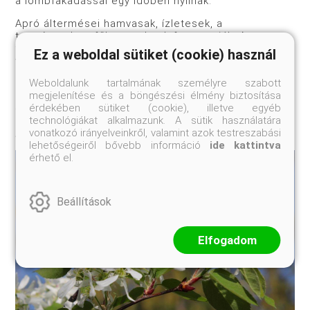
a lombfakadással egy időben nyílnak.
Apró áltermései hamvasak, ízletesek, a
természetben főleg madarak fogyasztják. A
fanyarkákat helyenként termesztik, kertekben a
Ez a weboldal sütiket (cookie) használ
virág- és termésdíszért, termésért, a szépen
színeződő lomb kedvéért is szívesen ültetik, itthon,
Weboldalunk tartalmának személyre szabott
egyes fajok helyenként faiskolában kaphatók. A
megjelenítése és a böngészési élmény biztosítása
Budakeszi Herbáriumban az elmúlt hét folyamán 4
érdekében sütiket (cookie), illetve egyéb
fajt figyeltünk meg.
technológiákat alkalmazunk. A sütik használatára
vonatkozó irányelveinkről, valamint azok testreszabási
Fotó: Dr. Rácz István
lehetőségeiről bővebb információ
ide kattintva
érhető el.
Beállítások
Elfogadom