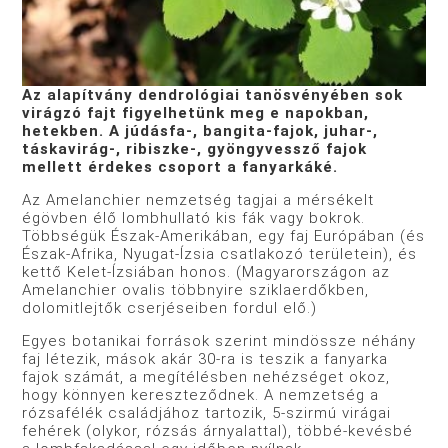
Az alapítvány dendrológiai tanösvényében sok
virágzó fajt figyelhetünk meg e napokban,
hetekben. A júdásfa-, bangita-fajok, juhar-,
táskavirág-, ribiszke-,
gyöngyvessző fajok
mellett érdekes csoport a fanyarkáké.
Az Amelanchier nemzetség tagjai a mérsékelt
égövben élő lombhullató kis fák vagy bokrok.
Többségük Észak-Amerikában, egy faj Európában (és
Észak-Afrika, Nyugat-Ízsia csatlakozó területein), és
kettő Kelet-Ízsiában honos. (Magyarországon az
Amelanchier ovalis többnyire sziklaerdőkben,
dolomitlejtők cserjéseiben fordul elő.)
Egyes botanikai források szerint mindössze néhány
faj létezik, mások akár 30-ra is teszik a fanyarka
fajok számát, a megítélésben nehézséget okoz,
hogy könnyen kereszteződnek. A nemzetség a
rózsafélék családjához tartozik, 5-szirmú virágai
fehérek (olykor, rózsás árnyalattal), többé-kevésbé