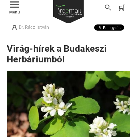
Menü
Dr. Rácz István
Virág-hírek a Budakeszi
Herbáriumból