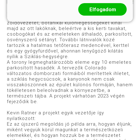
Elfogadom
A 16 emeletes épület 187 bérelhető lakást
tartalmaz majd, mindemellett bámulatos
zöldövezetet, botanikai különlegességeket kínál
majd az ott lakóknak, beleértve a kis kerti tavakat,
csobogókat és az emeleteken áthaladó, parkosított,
ösvényszerű sétányt. További látnivalók közé
tartozik a hatalmas tetőterasz medencével, kerttel
és egy gyógyfürdővel, ahonnan lenyűgöző kilátás
nyílik a Sziklás-hegységre.
A torony legmeghatározóbb eleme egy 10 emeletes
parkosított hasadék. A tervezők Colorado
változatos domborzati formáiból merítettek ihletet,
a sziklás hegycsúcsok, a kanyonok nem csak
visszaköszönnek az épület különös formáján, hanem
tökéletesen beleolvadnak a környezetbe, a
természeti tájba. A projekt várhatóan 2023 végén
fejeződik be.
Kevin Ratner a projekt egyik vezetője így
nyilatkozott:
Ez az újszerű megoldás jó példa arra, hogyan éljünk,
miként vegyük körül magunkat a természetközeli
elemekkel, és hogyan hozzuk be a természetet