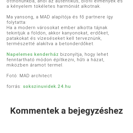
otthonunkba, ahol az autentikus, biofil élmények és
a kényelem tökéletes harmóniát alkotnak.
Ma yansong, a MAD alapítója és fő partnere így
folytatta:
Ha a modern városokat ember alkotta tájnak
tekintjük a földön, akkor kanyonokat, erdőket,
patakokat és vízeséseket kell terveznünk,
természetté alakítva a betonderdőket.
Napelemes kenderház
bizonyítja, hogy lehet
fenntartható módon építkezni, hűti a házat,
miközben áramot termel.
Fotó: MAD architect
forrás:
sokszinuvidek.24.hu
Kommentek a bejegyzéshez