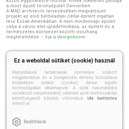
közös együttélésre motivál. Ennek tökéletes példája
a most épülő toronyépület Denverben.
A MAD architects tervezésében megvalósuló
projekt az első bérbeadási céllal épített ingatlan
lesz Észak-Amerikában. A nem mindennapi épület
célja a városi élet újradefiniálása, az épített és a
természetes környezet közötti összhang
megteremtése – írja a
designboom
.
Ez a weboldal sütiket (cookie) használ
Weboldalunk tartalmának személyre szabott
megjelenítése és a böngészési élmény biztosítása
érdekében sütiket (cookie), illetve egyéb
technológiákat alkalmazunk. A sütik használatára
vonatkozó irányelveinkről, valamint azok testreszabási
lehetőségeiről bővebb információ
ide kattintva
érhető el.
Beállítások