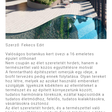
Szerző: Fekecs Edit
Valóságos botanikus kert övezi a 16 emeletes
épület otthonait
Nem csupán az élet szeretetét hirdeti, hanem a
természettel való közös együttélésre motivál.
A fenntartható építészetet ismerjük egy ideje, a
biofil tervezés pedig ennek folytatása. Olyan tereket
hoz létre, melyek az azokat használó embereket
szolgálják. Igyekszik kibékíteni az ellentéteket a
természet és az épített környezetünk között,
tudatos harmóniára törekszik, ezáltal kapcsolódik a
tudatos életmódhoz, felelős, tudatos kialakításokra,
vásárlásokra ösztönöz.
Az élet szeretetét hirdeti, és a természettel való