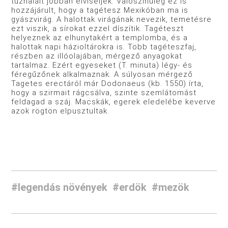
tűzhalált jobban elviseljék. Valószínűleg ez is
hozzájárult, hogy a tagétesz Mexikóban ma is
gyászvirág. A halottak virágának nevezik, temetésre
ezt viszik, a sírokat ezzel díszítik. Tagéteszt
helyeznek az elhunytakért a templomba, és a
halottak napi házioltárokra is. Több tagéteszfaj,
részben az illóolajában, mérgező anyagokat
tartalmaz. Ezért egyeseket (T. minuta) légy- és
féregűzőnek alkalmaznak. A súlyosan mérgező
Tagetes erectáról már Dodonaeus (kb. 1550) írta,
hogy a szirmait rágcsálva, szinte szemlátomást
feldagad a száj. Macskák, egerek eledelébe keverve
azok rögtön elpusztultak.
#legendás növények
#erdök
#mezök