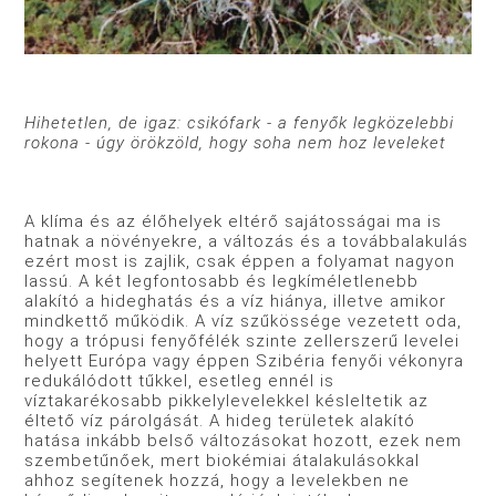
Hihetetlen, de igaz: csikófark - a fenyők legközelebbi
rokona - úgy örökzöld, hogy soha nem hoz leveleket
A klíma és az élőhelyek eltérő sajátosságai ma is
hatnak a növényekre, a változás és a tovább­alakulás
ezért most is zajlik, csak éppen a folyamat nagyon
lassú. A két legfontosabb és legkí­méletlenebb
alakító a hideghatás és a víz hiánya, illetve amikor
mindkettő működik. A víz szű­kössége vezetett oda,
hogy a trópusi fenyőfélék szinte zellerszerű levelei
helyett Európa vagy éppen Szibéria fenyői vékonyra
redukálódott tűkkel, esetleg ennél is
víztakarékosabb pikkely­levelekkel késleltetik az
éltető víz párolgását. A hideg területek alakító
hatása inkább belső vál­tozásokat hozott, ezek nem
szembetűnőek, mert biokémiai átalakulásokkal
ahhoz segítenek hozzá, hogy a levelekben ne