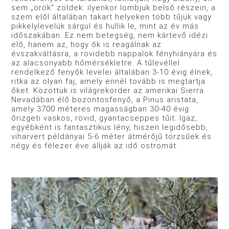
sem „örök" zöldek: ilyenkor lombjuk bel­ső részein, a
szem elől általában takart helyeken több tűjük vagy
pikkelylevelük sárgul és hullik le, mint az év más
időszakában. Ez nem betegség, nem kártevő idézi
elő, hanem az, hogy ők is reagálnak az
évszakváltásra, a rövidebb nappalok fényhiányára és
az alacsonyabb hőmérsékletre. A tűlevéllel
rendelkező fenyők levelei általában 3-10 évig élnek,
ritka az olyan faj, amely ennél tovább is megtartja
őket. Közöttük is világrekorder az amerikai Sierra
Nevadában élő bozontosfenyő, a Pinus aristata,
amely 3700 méteres magasságban 30-40 évig
őrizgeti vaskos, rövid, gyantacseppes tűit. Igaz,
egyébként is fantasztikus lény, hiszen legidősebb,
viharvert példányai 5-6 méter átmérőjű törzsűek és
négy és félezer éve állják az idő ostromát.