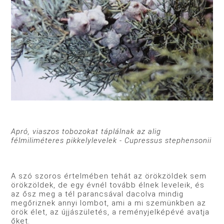
Apró, viaszos tobozokat táplálnak az alig
félmiliméteres pikkelylevelek - Cupressus stephensonii
A szó szoros értelmében tehát az örökzöldek sem
örökzöldek, de egy évnél tovább élnek leveleik, és
az ősz meg a tél parancsával dacolva mindig
megőriznek annyi lombot, ami a mi szemünkben az
örök élet, az újjászületés, a reményjelképévé avatja
őket.