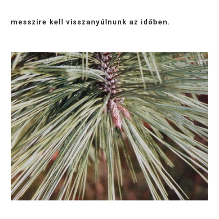
messzire kell visszanyúlnunk az időben.