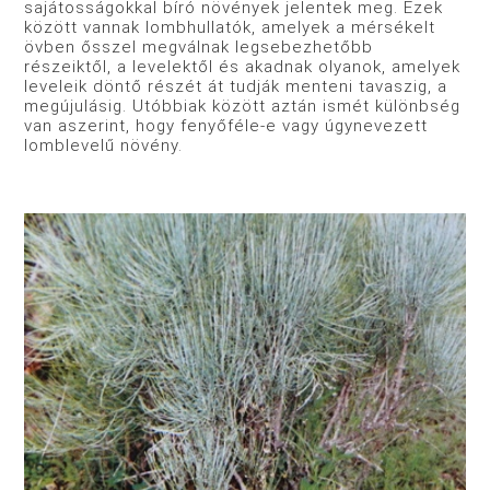
sajátosságokkal bíró növények jelentek meg. Ezek
között vannak lombhullatók, amelyek a mérsékelt
övben ősszel megválnak legsebezhetőbb
részeiktől, a levelektől és akadnak olyanok, amelyek
leveleik döntő részét át tudják menteni tavaszig, a
megújulásig. Utóbbiak között aztán ismét különbség
van aszerint, hogy fenyőféle-e vagy úgynevezett
lomblevelű növény.