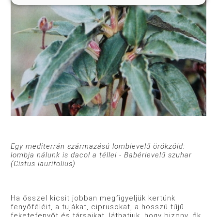
Egy mediterrán származású lomblevelű örökzöld:
lombja nálunk is dacol a téllel - Babérlevelű szuhar
(Cistus laurifolius)
Ha ősszel kicsit jobban megfigyeljük kertünk
fenyőféléit, a tujákat, ciprusokat, a hosszú tűjű
feketefenyőt és társaikat, láthatjuk, hogy bizony, ők