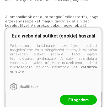
andalúz jegenyefenyő (Abies pinsapo) hajtásait
A lombhullatók azt a „stratégiát" választották, hogy
érzékeny részeiket maguk távolítják el a hideg
közeledtével. Az örökzöldeken legyenek akár
fenyők, akár lomblevelűek - mivel foko­zatosan a
hideget és/vagy a szárazságot is elviselővé
Ez a weboldal sütiket (cookie) használ
alakították leveleiket, bátran megtarthatják azokat,
és a kemény hideg vagy a gyilkos szárazság
Weboldalunk tartalmának személyre szabott
legkisebb szüneteit is azonnal élénkebb
megjelenítése és a böngészési élmény biztosítása
életműködésre tudják kihasználni. Az északi
érdekében sütiket (cookie), illetve egyéb
félgömbön ezért a téli időszakban csak a fenyőer­
technológiákat alkalmazunk. A sütik használatára
dőktől várhatjuk a levegő tisztítását, az
vonatkozó irányelveinkről, valamint azok testreszabási
oxigéntermelést. A mediterrán vidékeken meg ezért
lehetőségeiről bővebb információ
ide kattintva
van az, hogy a hosszú, forró nyarat követően újra
érhető el.
növekedésnek indulnak a száraz forróságban szinte
„téli álmot" alvó növények.
Beállítások
Elfogadom