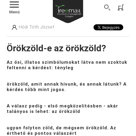
Menü
Hódi Tóth József
Örökzöld-e az örökzöld?
Az ősi, illatos szimbólumokat látva nem szoktuk
feltenni a kérdést: tényleg
örökzöld, amit annak hívunk, és annak látunk? A
kérdés több mint jogos.
A válasz pedig - első megközelítésben - akár
talányos is lehet: az örökzöld
ugyan folyton zöld, de mégsem örökzöld. Az
érthető és pontos válaszért