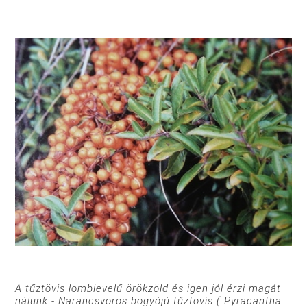
A tűztövis lomblevelű örökzöld és igen jól érzi magát
nálunk - Narancsvörös bogyójú tűztövis ( Pyracantha