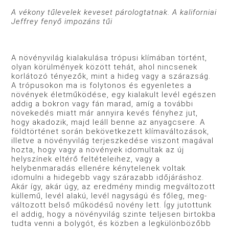
A vékony tűlevelek keveset párologtatnak. A kaliforniai
Jeffrey fenyő impozáns tűi
A növényvilág kialakulása trópusi klímában történt,
olyan körülmények között tehát, ahol nincsenek
korlátozó tényezők, mint a hideg vagy a szárazság.
A trópusokon ma is folytonos és egyenletes a
növények életműködése, egy kialakult levél egé­szen
addig a bokron vagy fán marad, amíg a további
növekedés miatt már annyira kevés fényhez jut,
hogy akadozik, majd leáll benne az anyagcsere. A
földtörténet során bekövet­kezett klímaváltozások,
illetve a növényvilág terjeszkedése viszont magával
hozta, hogy vagy a növények idomultak az új
helyszínek eltérő feltételeihez, vagy a
helybenmaradás el­lenére kénytelenek voltak
idomulni a hidegebb vagy szárazabb időjáráshoz.
Akár így, akár úgy, az eredmény mindig megváltozott
küllemű, levél alakú, levél nagyságú és főleg, meg­
változott belső működésű növény lett. Így jutottunk
el addig, hogy a növényvilág szinte telje­sen birtokba
tudta venni a bolygót, és közben a legkülönbözőbb