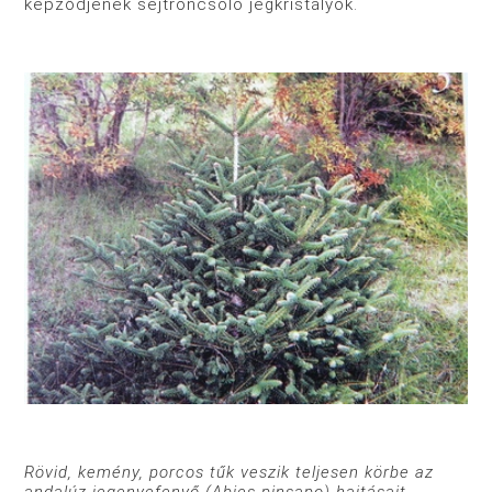
képződjenek sejtroncsoló jégkristályok.
Rövid, kemény, porcos tűk veszik teljesen körbe az