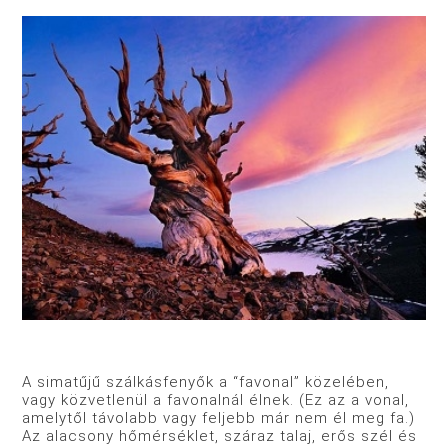
A simatűjű szálkásfenyők a “favonal” közelében,
vagy közvetlenül a favonalnál élnek. (Ez az a vonal,
amelytől távolabb vagy feljebb már nem él meg fa.)
Az alacsony hőmérséklet, száraz talaj, erős szél és