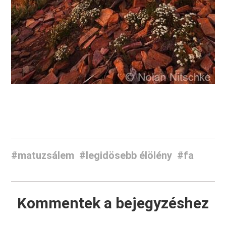
#matuzsálem
#legidösebb élölény
#fa
Kommentek a bejegyzéshez