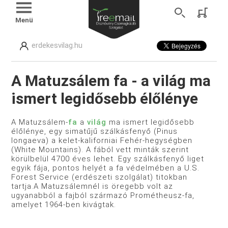
Menü
erdekesvilag.hu
A Matuzsálem fa - a világ ma
ismert legidősebb élőlénye
A Matuzsálem-
fa
a
világ
ma ismert legidősebb
élőlénye, egy simatűjű szálkásfenyő (Pinus
longaeva) a kelet-kaliforniai Fehér-hegységben
(White Mountains). A fából vett minták szerint
körülbelül 4700 éves lehet. Egy szálkásfenyő liget
egyik fája, pontos helyét a fa védelmében a U.S.
Forest Service (erdészeti szolgálat) titokban
tartja.A Matuzsálemnél is öregebb volt az
ugyanabból a fajból származó Prométheusz-fa,
amelyet 1964-ben kivágtak.