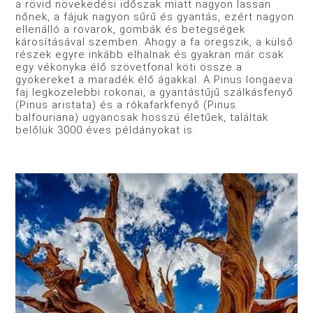
a rövid növekedési időszak miatt nagyon lassan
nőnek, a fájuk nagyon sűrű és gyantás, ezért nagyon
ellenálló a rovarok, gombák és betegségek
károsításával szemben. Ahogy a fa öregszik, a külső
részek egyre inkább elhalnak és gyakran már csak
egy vékonyka élő szövetfonal köti össze a
gyökereket a maradék élő ágakkal. A Pinus longaeva
faj legközelebbi rokonai, a gyantástűjű szálkásfenyő
(Pinus aristata) és a rókafarkfenyő (Pinus
balfouriana) ugyancsak hosszú életűek, találtak
belőlük 3000 éves példányokat is.