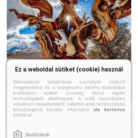
Ez a weboldal sütiket (cookie) használ
Weboldalunk tartalmának személyre szabott
megjelenítése és a böngészési élmény biztosítása
érdekében sütiket (cookie), illetve egyéb
technológiákat alkalmazunk. A sütik használatára
vonatkozó irányelveinkről, valamint azok testreszabási
lehetőségeiről bővebb információ
ide kattintva
érhető el.
Beállítások