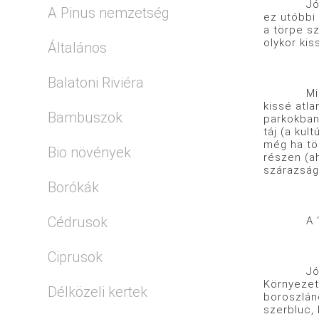
Jó tulajd
A Pinus nemzetség
ez utóbbi 
a törpe sz
olykor kis
Általános
Balatoni Riviéra
Mint álta
kissé atla
Bambuszok
parkokban
táj (a kul
még ha tör
Bio növények
részen (ah
szárazságt
Borókák
Cédrusok
A ‘Nana’ 
Ciprusok
Jól társí
Környezeté
Délközeli kertek
boroszláno
szerbluc, 