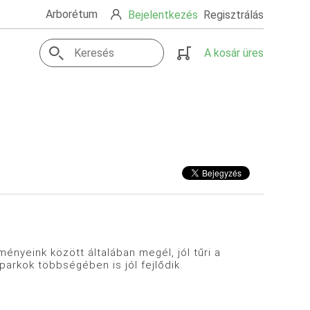
Arborétum
Bejelentkezés
Regisztrálás
A kosár üres
ényeink között általában megél, jól tűri a
 parkok többségében is jól fejlődik.