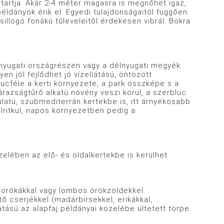
tja. Akár 2-4 méter magasra is megnőhet igaz,
ldányok érik el. Egyedi tulajdonságaitól függően
illogó fonákú tűleveleitől érdekesen vibrál. Bokra
yugati országrészen vagy a délnyugati megyék
en jól fejlődhet jó vízellátású, öntözött
ucféle a kerti környezete, a park összképe s a
árazságtűrő alkatú növény veszi körül, a szerbluc
ulatú, szubmediterrán kertekbe is, itt árnyékosabb
elritkul, napos környezetben pedig a
lében az elő- és oldalkertekbe is kerülhet.
rókákkal vagy lombos örökzöldekkel.
ő cserjékkel (madárbirsekkel, erikákkal,
tású az alapfaj példányai közelébe ültetett törpe