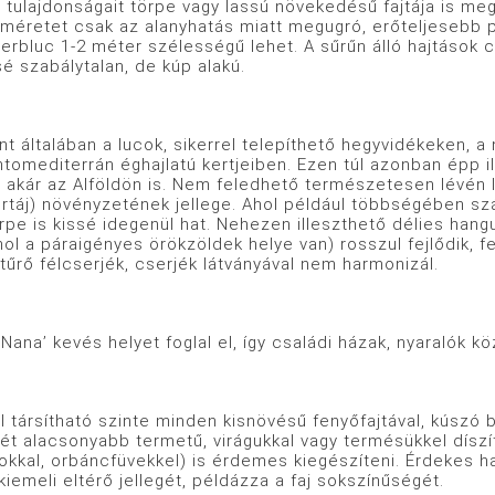
onságait törpe vagy lassú növekedésű fajtája is megtar
méretet csak az alanyhatás miatt megugró, erőteljesebb pé
erbluc 1-2 méter szélességű lehet. A sűrűn álló hajtások cs
sé szabálytalan, de kúp alakú.
lában a lucok, sikerrel telepíthető hegyvidékeken, a n
ntomediterrán éghajlatú kertjeiben. Ezen túl azonban épp ily
 akár az Alföldön is. Nem feledhető természetesen lévén l
túrtáj) növényzetének jellege. Ahol például többségében sz
pe is kissé idegenül hat. Nehezen illeszthető délies hang
ol a páraigényes örökzöldek helye van) rosszul fejlődik, f
űrő félcserjék, cserjék látványával nem harmonizál.
kevés helyet foglal el, így családi házak, nyaralók köze
tható szinte minden kisnövésű fenyőfajtával, kúszó bo
t alacsonyabb termetű, virágukkal vagy termésükkel díszít
kkal, orbáncfüvekkel) is érdemes kiegészíteni. Érdekes ha
kiemeli eltérő jellegét, példázza a faj sokszínűségét.