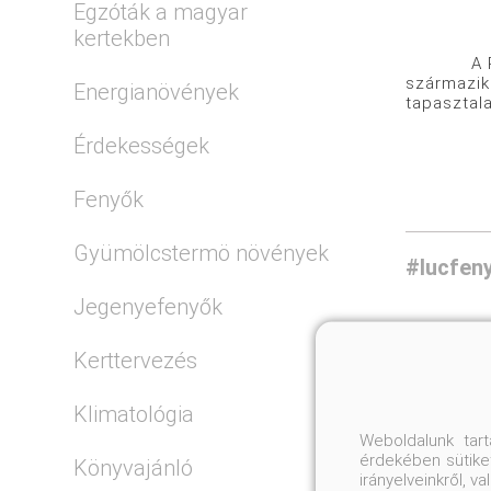
Egzóták a magyar
kertekben
A Picea o
származik.
Energianövények
tapasztala
Érdekességek
Fenyők
Gyümölcstermö növények
#lucfen
Jegenyefenyők
Kerttervezés
Klimatológia
Weboldalunk tar
érdekében sütiket
Könyvajánló
irányelveinkről, 