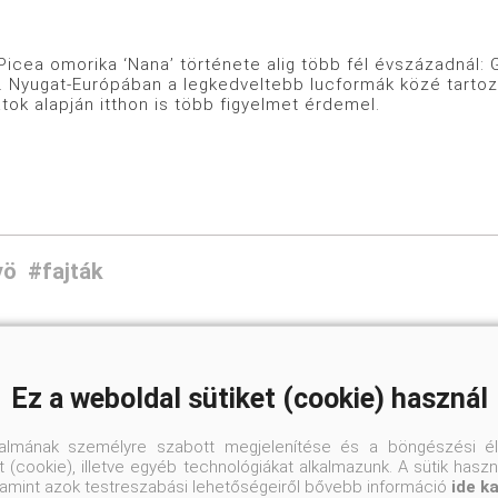
morika ‘Nana’ története alig több fél évszázadnál: Go
 Nyugat-Európában a legkedveltebb lucformák közé tartozik
tok alapján itthon is több figyelmet érdemel.
yö
#fajták
Kommentek a beje
Ez a weboldal sütiket (cookie) használ
talmának személyre szabott megjelenítése és a böngészési él
 (cookie), illetve egyéb technológiákat alkalmazunk. A sütik hasz
valamint azok testreszabási lehetőségeiről bővebb információ
ide k