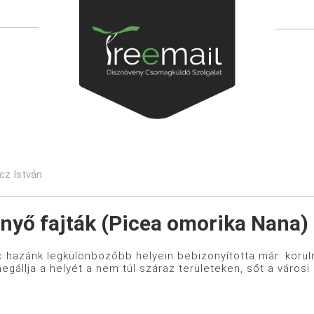
ácz István
nyő fajták (Picea omorika Nana)
 hazánk legkülönbözőbb helyein bebizonyította már: körülm
egállja a helyét a nem túl száraz területeken, sőt a városi