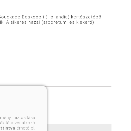
udkade Boskoop-i (Hollandia) kertészetéből
. A sikeres hazai (arborétumi és kiskerti)
gyzéshez
mény biztosítása
nálatára vonatkozó
attintva
érhető el.