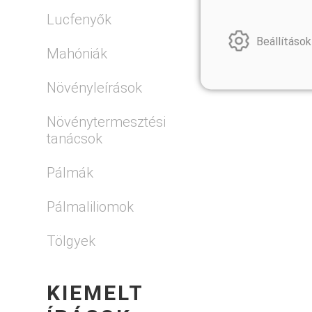
Lucfenyők
Beállítások
Mahóniák
Növényleírások
Növénytermesztési
tanácsok
Pálmák
Pálmaliliomok
Tölgyek
KIEMELT