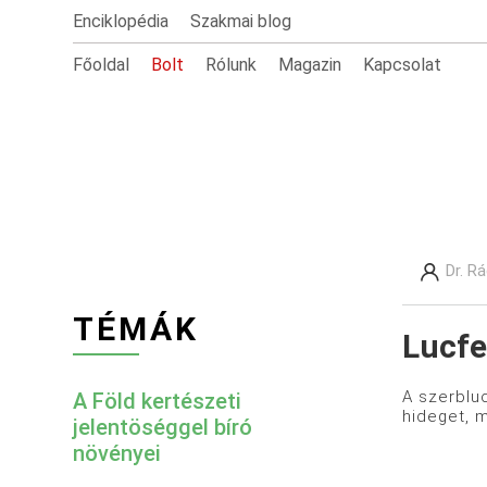
Enciklopédia
Szakmai blog
Főoldal
Bolt
Rólunk
Magazin
Kapcsolat
Dr. R
TÉMÁK
Lucfe
A szerbluc
A Föld kertészeti
hideget, m
jelentöséggel bíró
növényei