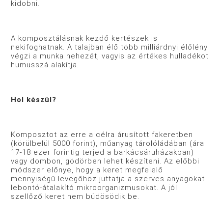
kidobni.
A komposztálásnak kezdő kertészek is
nekifoghatnak. A talajban élő több milliárdnyi élőlény
végzi a munka nehezét, vagyis az értékes hulladékot
humusszá alakítja.
Hol készül?
Komposztot az erre a célra árusított fakeretben
(körülbelül 5000 forint), műanyag tárolóládában (ára
17-18 ezer forintig terjed a barkácsáruházakban)
vagy dombon, gödörben lehet készíteni. Az előbbi
módszer előnye, hogy a keret megfelelő
mennyiségű levegőhöz juttatja a szerves anyagokat
lebontó-átalakító mikroorganizmusokat. A jól
szellőző keret nem büdösödik be.