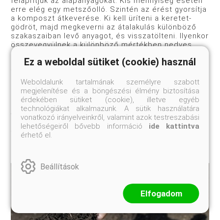
felaprítjuk az alapanyagokat. Kis mennyiség esetén
erre elég egy metszőolló. Szintén az érést gyorsítja
a komposzt átkeverése. Ki kell üríteni a keretet-
gödröt, majd megkeverni az átalakulás különböző
szakaszaiban levő anyagot, és visszatölteni. Ilyenkor
összevegyülnek a különböző mértékben nedves
részek, és el lehet dönteni, hogy kell-e víz
Ez a weboldal sütiket (cookie) használ
(módjával) a komposztba, vagy túl nedves, tehát
faforgácsot ajánlatos adagolni hozzá.
Weboldalunk tartalmának személyre szabott
megjelenítése és a böngészési élmény biztosítása
érdekében sütiket (cookie), illetve egyéb
Mindenképp előny, ha nem esünk túlzásba a keret
technológiákat alkalmazunk. A sütik használatára
vagy a gödör méreteinek megválasztásakor, mert így
vonatkozó irányelveinkről, valamint azok testreszabási
könnyen ellenőrzés alatt lehet tartani a
lehetőségeiről bővebb információ
ide kattintva
folyamatokat.
érhető el.
Beállítások
Elfogadom