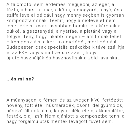
A falombtól sem érdemes megijedni, az éger, a
fűzfa, a hárs, a juhar, a kőris, a mogyoró, a nyír, és a
szilfa levelei például nagy mennyiségben is gyorsan
komposztálódnak. Tévhit, hogy a diólevelet nem
lehet érlelni, csak lassabban bomlik le, akárcsak a
bükké, a gesztenyéé, a nyárfáé, a platáné vagy a
tölgyé. Tény, hogy inkább megéri – amit csak lehet
– komposztálni a kert szemetéből, mert például
Budapesten csak speciális zsákokba kitéve szállítja
el az FKF, vagyis mi fizetünk azért, hogy
újrafelhasználják és hasznosítsák a zöld javainkat.
...és mi ne?
A műanyagon, a fémen és az üvegen kívül fertőzött
növény, főtt étel, húsmaradék, csont, déligyümölcs,
húsevő állatok alma, kutyaürülék, elem, akkumulátor,
festék, olaj, zsír. Nem ajánlott a komposztba tenni a
nagy forgalmú utak menték levágott füvet sem.