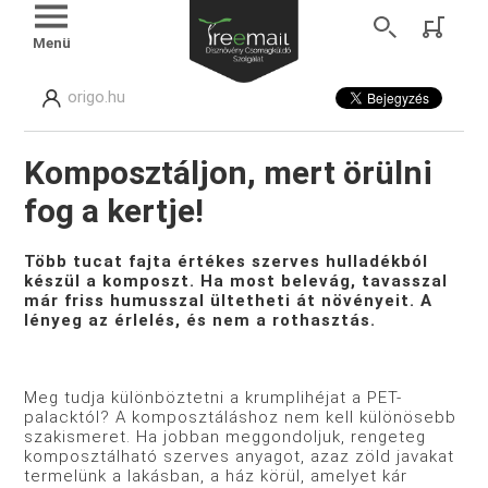
Menü
origo.hu
Komposztáljon, mert örülni
fog a kertje!
Több tucat fajta értékes szerves hulladékból
készül a komposzt. Ha most belevág, tavasszal
már friss humusszal ültetheti át növényeit. A
lényeg az érlelés, és nem a rothasztás.
Meg tudja különböztetni a krumplihéjat a PET-
palacktól? A komposztáláshoz nem kell különösebb
szakismeret. Ha jobban meggondoljuk, rengeteg
komposztálható szerves anyagot, azaz zöld javakat
termelünk a lakásban, a ház körül, amelyet kár