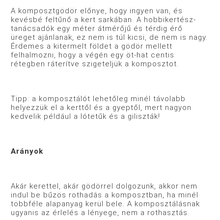
A komposztgödör előnye, hogy ingyen van, és
kevésbé feltűnő a kert sarkában. A hobbikertész-
tanácsadók egy méter átmérőjű és térdig érő
üreget ajánlanak, ez nem is túl kicsi, de nem is nagy.
Érdemes a kitermelt földet a gödör mellett
felhalmozni, hogy a végén egy öt-hat centis
rétegben ráterítve szigeteljük a komposztot.
Tipp: a komposztálót lehetőleg minél távolabb
helyezzük el a kerttől és a gyeptől, mert nagyon
kedvelik például a lótetűk és a giliszták!
Arányok
Akár kerettel, akár gödörrel dolgozunk, akkor nem
indul be bűzös rothadás a komposztban, ha minél
többféle alapanyag kerül bele. A komposztálásnak
ugyanis az érlelés a lényege, nem a rothasztás.