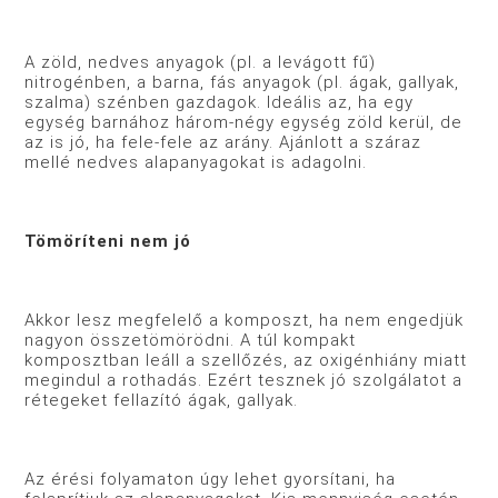
A zöld, nedves anyagok (pl. a levágott fű)
nitrogénben, a barna, fás anyagok (pl. ágak, gallyak,
szalma) szénben gazdagok. Ideális az, ha egy
egység barnához három-négy egység zöld kerül, de
az is jó, ha fele-fele az arány. Ajánlott a száraz
mellé nedves alapanyagokat is adagolni.
Tömöríteni nem jó
Akkor lesz megfelelő a komposzt, ha nem engedjük
nagyon összetömörödni. A túl kompakt
komposztban leáll a szellőzés, az oxigénhiány miatt
megindul a rothadás. Ezért tesznek jó szolgálatot a
rétegeket fellazító ágak, gallyak.
Az érési folyamaton úgy lehet gyorsítani, ha