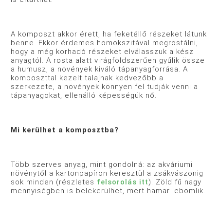
A komposzt akkor érett, ha feketéllő részeket látunk
benne. Ekkor érdemes homokszitával megrostálni,
hogy a még korhadó részeket elválasszuk a kész
anyagtól. A rosta alatt virágföldszerűen gyűlik össze
a humusz, a növények kiváló tápanyagforrása. A
komposzttal kezelt talajnak kedvezőbb a
szerkezete, a növények könnyen fel tudják venni a
tápanyagokat, ellenálló képességük nő.
Mi kerülhet a komposztba?
Több szerves anyag, mint gondolná: az akváriumi
növénytől a kartonpapíron keresztül a zsákvászonig
sok minden (részletes
felsorolás itt
). Zöld fű nagy
mennyiségben is belekerülhet, mert hamar lebomlik.