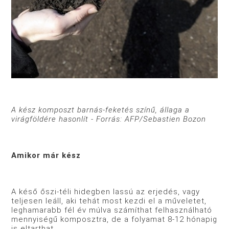
A kész komposzt barnás-feketés színű, állaga a
virágföldére hasonlít - Forrás: AFP/Sebastien Bozon
Amikor már kész
A késő őszi-téli hidegben lassú az erjedés, vagy
teljesen leáll, aki tehát most kezdi el a műveletet,
leghamarabb fél év múlva számíthat felhasználható
mennyiségű komposztra, de a folyamat 8-12 hónapig
is eltarthat.