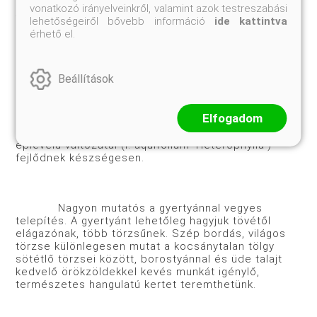
módon csak öntözéssel és mélyített (árkos-gödrös)
vonatkozó irányelveinkről, valamint azok testreszabási
telepítéssel ültessük. A szárazabb részre a japán
lehetőségeiről bővebb információ
ide kattintva
kecskerágó nagylevelű típusa (Euanymus japonicus
érhető el.
'Macrophyllus'), dérbabérok (Skimmia japonica, S.
reevesiana, S. laurifolia), babérmeggy
(Lauricerasus) fajták kerülhetnek. Árnyasabb,
Beállítások
nedvesebb talajú részeken a babérmeggy
nagylevelű típusai (Lauricerasus officinalis
'latifolia'), a babérsom (Aucuba) fajták, a
Elfogadom
magyalfélék, közük a kamélialevelű magyar (Ilex X
altaclarensis 'Camellifolia') és a közönséges magyal
éplevelű változatai (I. aquifolium 'Heterophylla')
fejlődnek készségesen.
Nagyon mutatós a gyertyánnal vegyes
telepítés. A gyertyánt lehetőleg hagyjuk tövétől
elágazónak, több törzsűnek. Szép bordás, világos
törzse különlegesen mutat a kocsánytalan tölgy
sötétlő törzsei között, borostyánnal és üde talajt
kedvelő örökzöldekkel kevés munkát igénylő,
természetes hangulatú kertet teremthetünk.