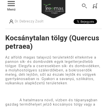
Menü
Dr. Debreczy Zsolt
Kocsánytalan tölgy (Quercus
petraea)
Az alföldi magas talajvizű területektől eltekintve a
pannon sík- és dombvidék egyik legelterjedtebb
tölgye. Elegyfa a cseresekben sík- és dombvidéken,
a molyhostölgyes szálerdőkben, a bokroserdők
meleg, déli lejtőin, sőt az északi lejtők és völgyek
gyertyánosaiban is. Gyakori a savanyú, szilikátos,
vulkanikus alapkőzetű területeken.
A hatalmasra növő, vízben és tápanyagban
gazdag termőhelyet jelző kocsányos tölgy vagy a