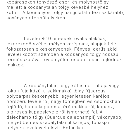
kopárosokon tenyésző cser- és molyhostölgy
mellett a kocsánytalan tölgy kevésbé helyhez
kötött. A kocsányos tölgy hangulatát idézi szikárabb,
soványabb termőhelyeken.
Levelei 8-10 cm-esek, ovális alakúak,
lekerekedő széllel mélyen karéjosak, alapjuk felé
fokozatosan elkeskenyednek. Fényes, derűs zöld
levelei között szemben a kocsányos tölgy hosszú
termésszárával rövid nyélen csoportosan fejlődnek
makkok.
A kocsánytalan tölgy két ismert alfaja vagy
rokon faja közül a sokkmakkú tölgy (Quercus
polycarpa) keskenyebb, egyenletesen karéjos,
bőrszerű leveleiről, nagy tömegben és csomókban
fejlődő, barna kupaccsal érő makkjairól, kopasz,
bibircses kupacsleveleiről ismerhető fel. A
dalechamp tölgy (Quercus dalechampii) vékonyabb,
mélyebben és szabálytalanul karéjos, fonákján
pelyhes leveleivel díszít. Botanikai