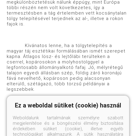
megkülönböztetésük nálunk éppúgy, mint Európa
többi részén nem volt következetes, így a
termesztésben a tág értelemben vett kocsánytalan
tölgy telepítésével terjednek az al-, illetve a rokon
fajok is.
Kívánatos lenne, ha a tölgytelepítés a
magyar táj esztétikai formálásában ismét szerepet
kapna. Átlagos lösz- és lejtőlábi terülteken a
cserrel, kopárosokon a molyhostölggyel a
legfontosabb állományalkotó fafaj. Jó, mélyrétegű
talajon egyedi állásban szép, földig záró koronájú
fává nevelhető, kopároson pedig alacsonyan
elterülő, szétágazó, több törzsű példányai a
legszebbek.
Ez a weboldal sütiket (cookie) használ
Állományszerűen telepítve meszes, déli
lejtőkön cserrel, molyhostölggyel, északias,
Weboldalunk tartalmának személyre szabott
hűvösebb fekvésű és hegyvidéki kertekben a
megjelenítése és a böngészési élmény biztosítása
gyertyánnal (Carpinus betulus) telepítsük. Az
érdekében sütiket (cookie), illetve egyéb
örökzöld társakat déli lejtőkön a csertölgynél leírt
technológiákat alkalmazunk. A sütik használatára