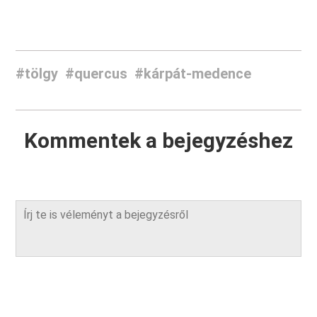
#tölgy
#quercus
#kárpát-medence
Kommentek a bejegyzéshez