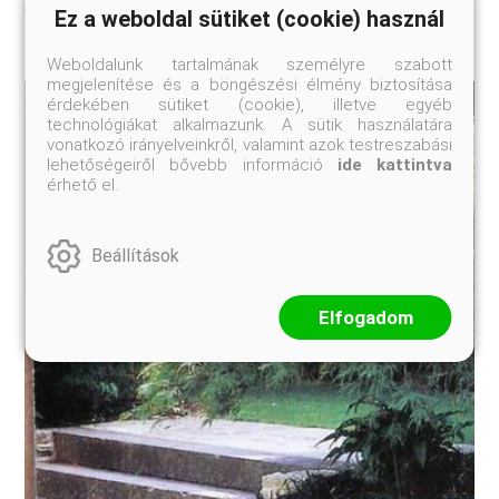
trópusi méretű esők vize se okozzon károkat.
Ez a weboldal sütiket (cookie) használ
Weboldalunk tartalmának személyre szabott
megjelenítése és a böngészési élmény biztosítása
érdekében sütiket (cookie), illetve egyéb
technológiákat alkalmazunk. A sütik használatára
vonatkozó irányelveinkről, valamint azok testreszabási
lehetőségeiről bővebb információ
ide kattintva
érhető el.
Beállítások
Elfogadom