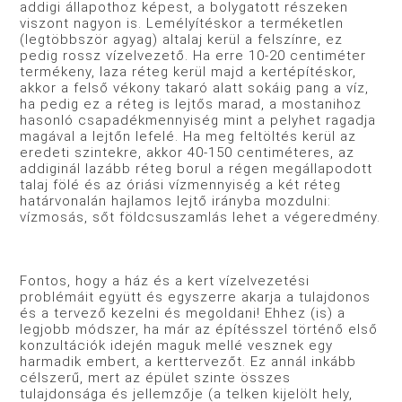
addigi állapothoz képest, a bolygatott részeken
viszont nagyon is. Lemélyítéskor a terméketlen
(legtöbbször agyag) altalaj kerül a felszínre, ez
pedig rossz vízelvezető. Ha erre 10-20 centiméter
termékeny, laza réteg kerül majd a kertépítéskor,
akkor a felső vékony takaró alatt sokáig pang a víz,
ha pedig ez a réteg is lejtős marad, a mostanihoz
hasonló csapadékmennyiség mint a pelyhet ragadja
magával a lejtőn lefelé. Ha meg feltöltés kerül az
eredeti szintekre, akkor 40-150 centiméteres, az
addiginál lazább réteg borul a régen megállapodott
talaj fölé és az óriási vízmennyiség a két réteg
határvonalán hajlamos lejtő irányba mozdulni:
vízmosás, sőt földcsuszamlás lehet a végeredmény.
Fontos, hogy a ház és a kert vízelvezetési
problémáit együtt és egyszerre akarja a tulajdonos
és a tervező kezelni és megoldani! Ehhez (is) a
legjobb módszer, ha már az építésszel történő első
konzultációk idején maguk mellé vesznek egy
harmadik embert, a kerttervezőt. Ez annál inkább
célszerű, mert az épület szinte összes
tulajdonsága és jellemzője (a telken kijelölt hely,