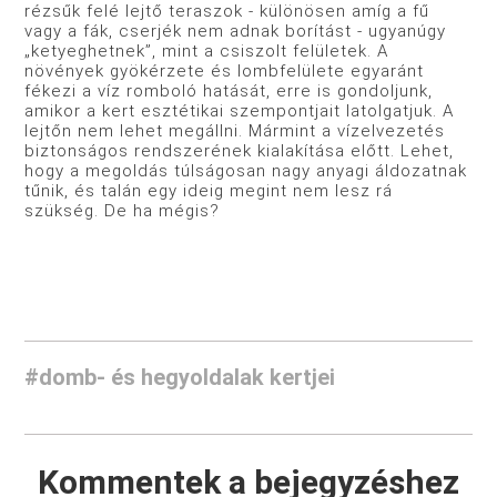
rézsűk felé lejtő teraszok - különösen amíg a fű
vagy a fák, cserjék nem adnak borítást - ugyanúgy
„ketyeghetnek”, mint a csiszolt felületek. A
növények gyökérzete és lombfelülete egyaránt
fékezi a víz romboló hatását, erre is gondoljunk,
amikor a kert esztétikai szempontjait latolgatjuk. A
lejtőn nem lehet megállni. Mármint a vízelvezetés
biztonságos rendszerének kialakítása előtt. Lehet,
hogy a megoldás túlságosan nagy anyagi áldozatnak
tűnik, és talán egy ideig megint nem lesz rá
szükség. De ha mégis?
#domb- és hegyoldalak kertjei
Kommentek a bejegyzéshez