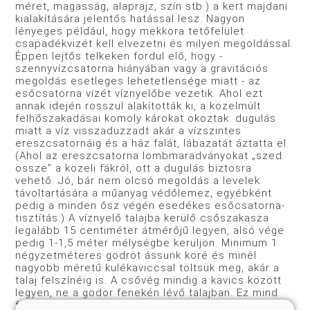
méret, magasság, alaprajz, szín stb.) a kert majdani
kialakítására jelentős hatással lesz. Nagyon
lényeges például, hogy mekkora tetőfelület
csapadékvizét kell elvezetni és milyen megoldással.
Éppen lejtős telkeken fordul elő, hogy -
szennyvízcsatorna hiányában vagy a gravitációs
megoldás esetleges lehetetlensége miatt - az
esőcsatorna vizét víznyelőbe vezetik. Ahol ezt
annak idején rosszul alakították ki, a közelmúlt
felhőszakadásai komoly károkat okoztak: dugulás
miatt a víz visszaduzzadt akár a vízszintes
ereszcsatornáig és a ház falát, lábazatát áztatta el.
(Ahol az ereszcsatorna lombmaradványokat „szed
össze” a közeli fákról, ott a dugulás biztosra
vehető. Jó, bár nem olcsó megoldás a levelek
távoltartására a műanyag védőlemez, egyébként
pedig a minden ősz végén esedékes esőcsatorna-
tisztítás.) A víznyelő talajba kerülő csőszakasza
legalább 15 centiméter átmérőjű legyen, alsó vége
pedig 1-1,5 méter mélységbe kerüljön. Minimum 1
négyzetméteres gödröt ássunk köré és minél
nagyobb méretű kulékaviccsal töltsük meg, akár a
talaj felszínéig is. A csővég mindig a kavics között
legyen, ne a gödör fenekén lévő talajban. Ez mind
feltétele annak, hogy az akár percek alatt lezúduló,