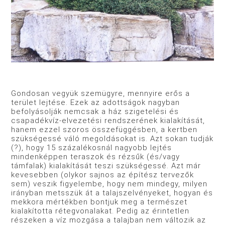
Gondosan vegyük szemügyre, mennyire erős a
terület lejtése. Ezek az adottságok nagyban
befolyásolják nemcsak a ház szigetelési és
csapadékvíz-elvezetési rendszerének kialakítását,
hanem ezzel szoros összefüggésben, a kertben
szükségessé váló megoldásokat is. Azt sokan tudják
(?), hogy 15 százalékosnál nagyobb lejtés
mindenképpen teraszok és rézsűk (és/vagy
támfalak) kialakítását teszi szükségessé. Azt már
kevesebben (olykor sajnos az építész tervezők
sem) veszik figyelembe, hogy nem mindegy, milyen
irányban metsszük át a talajszelvényeket, hogyan és
mekkora mértékben bontjuk meg a természet
kialakította rétegvonalakat. Pedig az érintetlen
részeken a víz mozgása a talajban nem változik az