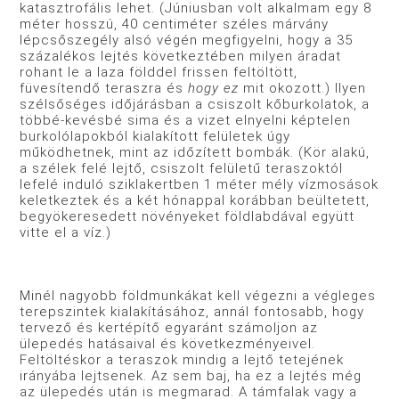
katasztrofális lehet. (Júniusban volt alkalmam egy 8
méter hosszú, 40 centiméter széles márvány
lépcsőszegély alsó végén megfigyelni, hogy a 35
százalékos lejtés következtében milyen áradat
rohant le a laza földdel frissen feltöltött,
füvesítendő teraszra és
hogy ez
mit okozott.) Ilyen
szélsőséges időjárásban a csiszolt kőburkolatok, a
többé-kevésbé sima és a vizet elnyelni képtelen
burkolólapokból kialakított felületek úgy
működhetnek, mint az időzített bombák. (Kör alakú,
a szélek felé lejtő, csiszolt felületű teraszoktól
lefelé induló sziklakertben 1 méter mély vízmosások
keletkeztek és a két hónappal korábban beültetett,
begyökeresedett növényeket földlabdával együtt
vitte el a víz.)
Minél nagyobb földmunkákat kell végezni a végleges
terepszintek kialakításához, annál fontosabb, hogy
tervező és kertépítő egyaránt számoljon az
ülepedés hatásaival és következményeivel.
Feltöltéskor a teraszok mindig a lejtő tetejének
irányába lejtsenek. Az sem baj, ha ez a lejtés még
az ülepedés után is megmarad. A támfalak vagy a