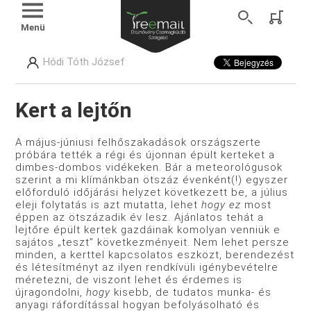
Menü
Hódi Tóth József
Kert a lejtőn
A május-júniusi felhőszakadások országszerte
próbára tették a régi és újonnan épült kerteket a
dimbes-dombos vidékeken. Bár a meteorológusok
szerint a mi klímánkban ötszáz évenként(!) egyszer
előforduló időjárási helyzet következett be, a július
eleji folytatás is azt mutatta, lehet
hogy ez
most
éppen az ötszázadik év lesz. Ajánlatos tehát a
lejtőre épült kertek gazdáinak komolyan venniük e
sajátos „teszt” következményeit. Nem lehet persze
minden, a kerttel kapcsolatos eszközt, berendezést
és létesítményt az ilyen rendkívüli igénybevételre
méretezni, de viszont lehet és érdemes is
újragondolni,
hogy
kisebb, de tudatos munka- és
anyagi ráfordítással hogyan befolyásolható és