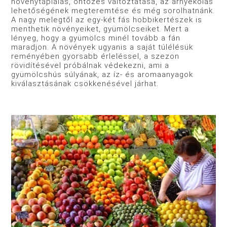
növénytáplálás, öntözés változtatása, az árnyékolás
lehetőségének megteremtése és még sorolhatnánk.
A nagy melegtől az egy-két fás hobbikertészek is
menthetik növényeiket, gyümölcseiket. Mert a
lényeg, hogy a gyümölcs minél tovább a fán
maradjon. A növények ugyanis a saját túlélésük
reményében gyorsabb érleléssel, a szezon
rövidítésével próbálnak védekezni, ami a
gyümölcshús súlyának, az íz- és aromaanyagok
kiválasztásának csökkenésével járhat.