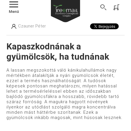
Menü
Czauner Péter
Kapaszkodnának a
gyümölcsök, ha tudnának
A lassan megszokottá váló kánikulahullámok nagy
mértékben átalakítják a nyári gyümölcsök életét,
ezzel a termés használhatóságát. A tudósok
képesek pontosan meghatározni, milyen hatással
lehet a termésérleléssel ebben az időszakban
bajlódó gyümölcsfákra a hosszabb, rövidebb tartó
száraz forróság. A magukra hagyott növények
ilyenkor az utódlást szolgáló magra koncentrálva
minden mást háttérbe szorítanak. Ezek a
gyümölcsök inkább magosak, mint húsosak lesznek.