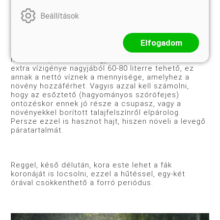
Beállítások
Forrás: otto.de
Elfogadom
Sokat segíthet az öntözés: egy átlagosnak
mondható, 100-150 kiló gyümölcsöt termő fa heti
extra vízigénye nagyjából 60-80 literre tehető, ez
annak a nettó víznek a mennyisége, amelyhez a
növény hozzáférhet. Vagyis azzal kell számolni,
hogy az esőztető (hagyományos szórófejes)
öntözéskor ennek jó része a csupasz, vagy a
növényekkel borított talajfelszínről elpárolog.
Persze ezzel is hasznot hajt, hiszen növeli a levegő
páratartalmát.
Reggel, késő délután, kora este lehet a fák
koronáját is locsolni, ezzel a hűtéssel, egy-két
órával csökkenthető a forró periódus.