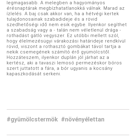
legmagasabb. A melegben a hagyományos
érésnaptárak megbízhatatlanokká válnak. Marad az
ízlelés. A baj csak akkor van, ha a hétvégi kertek
tulajdonosainak szabadideje és a rövid
szedhetőségi idő nem esik egybe. Ilyenkor segíthet
a szabadság vagy a - talán nem véletlenül drága -
rothadást gátló vegyszer. Ez utóbbi mellett szól,
hogy élelmezésügyi várakozási határideje rendkívül
rövid, viszont a rothasztó gombákat távol tartja a
nekik csemegének számító érő gyümölcstől.
Hozzáteszem, ilyenkor duplán jól járhat az a
kertész, aki a tavaszi lemosó permezéskor bóros
szert juttatott a fára, a bór ugyanis a kocsány
kapaszkodását serkeni.
#gyümölcstermök
#növényélettan