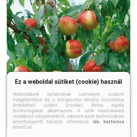
Ez a weboldal sütiket (cookie) használ
Weboldalunk tartalmának személyre szabott
megjelenítése és a böngészési élmény biztosítása
érdekében sütiket (cookie), illetve egyéb
technológiákat alkalmazunk. A sütik használatára
vonatkozó irányelveinkről, valamint azok testreszabási
lehetőségeiről bővebb információ
ide kattintva
érhető el.