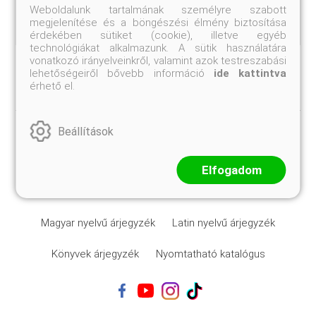
Weboldalunk tartalmának személyre szabott
megjelenítése és a böngészési élmény biztosítása
érdekében sütiket (cookie), illetve egyéb
technológiákat alkalmazunk. A sütik használatára
vonatkozó irányelveinkről, valamint azok testreszabási
lehetőségeiről bővebb információ
ide kattintva
érhető el.
Általános szerződési feltételek
Beállítások
Adatvédelmi tájékoztató
Szállítási feltételek
Elfogadom
Céginformációk
Süti beállítások
Magyar nyelvű árjegyzék
Latin nyelvű árjegyzék
Könyvek árjegyzék
Nyomtatható katalógus