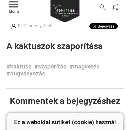
Menü
Dr. Debreczy Zsolt
A kaktuszok szaporítása
#kaktusz
#szaporítás
#magvetés
#dugványozás
Kommentek a bejegyzéshez
Ez a weboldal sütiket (cookie) használ