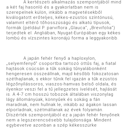
A kertészeti alkalmazás szempontjából mind
a két faj hasonló és a gyakorlatban nem is
szerepelnek külön, inkább a magvetésekből
kiválogatott erőteljes, kékes-ezüstös színtónusú,
valamint eltérő tőhosszúságú és alkatú típusok,
formák (például P. parviflora „Glauca”, „Brevifolia”)
terjedtek el. Angliában, Nyugat-Európában egy kékes
lombú és vízszintes koronájú forma a leggyakoribb.
A japán fehér fenyő a haploxylon,
„selyemfenyő” csoportba tartozó öttűs faj, a fiatal
hajtások csúcsán a tűk sokáig tűnyalábonként
hengeresen összeállnak, majd később fokozatosan
széthajlanak, s ekkor tűnik fel igazán a tűk ezüstös
légzőnyílássoros, viaszos-hamvas belső oldala, és
ilyenkor veszi fel a tű jellegzetes ívelését, hajlását
is. A 4-7 cm hosszú tobozok általában viszonylag
lágy állományúak, könnyűek és sokáig a fán
maradnak, nem hullnak le, inkább az ágakon lassan
elporladnak, szétmállanak az évek folyamán.
Díszérték szempontjából ez a japán fehér fenyőnek
nem a legszerencsésebb tulajdonsága. Mindent
egybevetve azonban a szép kékesszürke