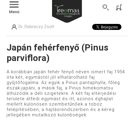
Menü
Dr. Debreczy Zsolt
Japán fehérfenyő (Pinus
parviflora)
A korábban japán fehér fenyő néven ismert faj 1954
óta két, egymástól jól elhatárolható faj
gyűjtőfogalma. Az egyik a Pinus pantaphylla, főleg
észak-japáni, a másik faj, a Pinus himekomatsu
áthúzódik a déli szigetekre. A két faj elterjedési
területe átfedi egymást és itt, azonos éghajlat
mellett különösen szembetűnőek a toboz
felépítésében, a hajtásrendszerben és a kéreg
jellegében mutatkozó különbségek.