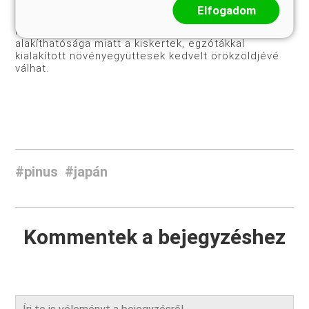
patakvölgyekben, öntözhető kertekben, parkokban
Elfogadom
másfelé is könnyen felnevelhető. Ahol otthon érzi
magát, szép színe, kis termete, könnyű
alakíthatósága miatt a kiskertek, egzótákkal
kialakított növényegyüttesek kedvelt örökzöldjévé
válhat.
#pinus
#japán
Kommentek a bejegyzéshez