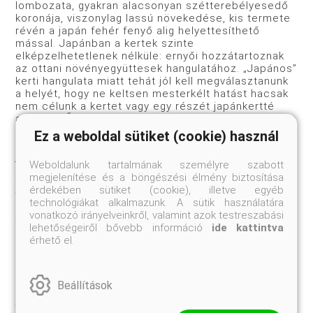
lombozata, gyakran alacsonyan szétterebélyesedő
koronája, viszonylag lassú növekedése, kis termete
révén a japán fehér fenyő alig helyettesíthető
mással. Japánban a kertek szinte
elképzelhetetlenek nélküle: ernyői hozzátartoznak
az ottani növényegyüttesek hangulatához. „Japános”
kerti hangulata miatt tehát jól kell megválasztanunk
a helyét, hogy ne keltsen mesterkélt hatást hacsak
nem célunk a kertet vagy egy részét japánkertté
alakítani. Őskőzet, vízfelület, nagyobb sziklák esetén
a japán fehér fenyőhöz színes levelű juharokat,
Ez a weboldal sütiket (cookie) használ
díszcseresznyéket, rododendronokat társítva máris
japánkertet építettünk! Ennek hangulata
Weboldalunk tartalmának személyre szabott
ellensúlyozható vagy elkerülhető függőlegesen
megjelenítése és a böngészési élmény biztosítása
feltörő borókák, álciprusformák telepítésével,
érdekében sütiket (cookie), illetve egyéb
világos lapkő burkolattal. A japán fehér fenyő igen
technológiákat alkalmazunk. A sütik használatára
alkalmas a változatos téreloszlású, lépcsős-
vonatkozó irányelveinkről, valamint azok testreszabási
támfalas kert- és parkrészek díszítésére. Nyugat-
lehetőségeiről bővebb információ
ide kattintva
Európában főleg gyepfelületekbe, szoliterként vagy
érhető el.
kisebb csoportokba ültetik.
Beállítások
Telepítése hazánk nyugati-délnyugati
vidékén ajánlott, de üde talajú folyó- és