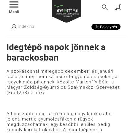
Menü
index.hu
Idegtépő napok jönnek a
barackosban
A szokásosnál melegebb decemberi és januári
időjárás még nem károsította gyümölcsösöket, a
rügyek még pihennek, közölte Mártonffy Béla, a
Magyar Zöldség-Gyümölcs Szakmaközi Szervezet
(FruitVeB) elnöke.
A hosszabb ideig tartó meleg nagy kockázatot
jelent, mert a gyümölcsfákon a rügyek
megduzzadhatnak, egy későbbi lehűlés pedig
komoly károkat okozhat. A csonthéjasok a