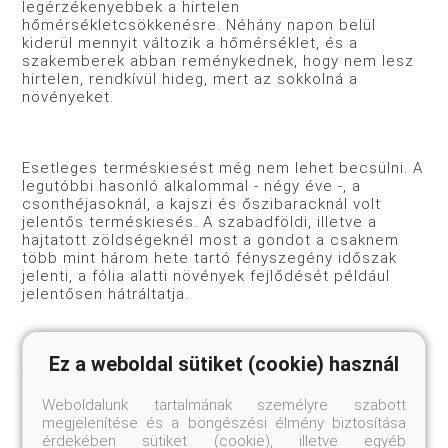
legérzékenyebbek a hirtelen
hőmérsékletcsökkenésre. Néhány napon belül
kiderül mennyit változik a hőmérséklet, és a
szakemberek abban reménykednek, hogy nem lesz
hirtelen, rendkívül hideg, mert az sokkolná a
növényeket.
Esetleges terméskiesést még nem lehet becsülni. A
legutóbbi hasonló alkalommal - négy éve -, a
csonthéjasoknál, a kajszi és őszibaracknál volt
jelentős terméskiesés. A szabadföldi, illetve a
hajtatott zöldségeknél most a gondot a csaknem
több mint három hete tartó fényszegény időszak
jelenti, a fólia alatti növények fejlődését például
jelentősen hátráltatja.
Ez a weboldal sütiket (cookie) használ
A szabadföldi termelésnél pedig a hó hiánya - a téli
aszály - okoz problémát. A meleg időjárás hatására
a kártevők és kórokozók szokásos téli ritkulása
Weboldalunk tartalmának személyre szabott
csökkenhet vagy akár el is maradhat. Ez a
megjelenítése és a böngészési élmény biztosítása
későbbiekben növelheti a védekezés költségeit.
érdekében sütiket (cookie), illetve egyéb