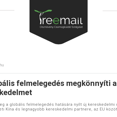
.hu
bális felmelegedés megkönnyíti a
kedelmet
eg a globális felmelegedés hatására nyílt új kereskedelmi ú
heti Kína és legnagyobb kereskedelmi partnere, az EU közötti