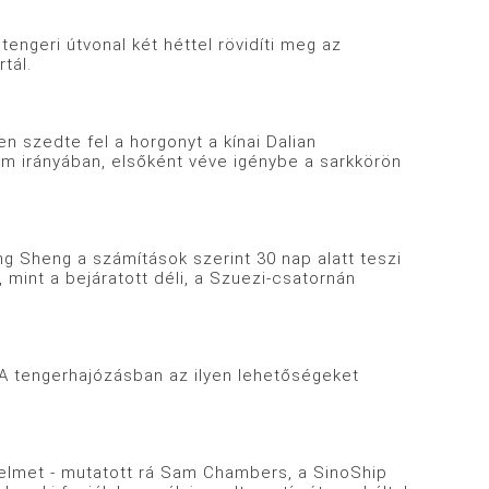
engeri útvonal két héttel rövidíti meg az
tál.
n szedte fel a horgonyt a kínai Dalian
dam irányában, elsőként véve igénybe a sarkkörön
g Sheng a számítások szerint 30 nap alatt teszi
 mint a bejáratott déli, a Szuezi-csatornán
t. A tengerhajózásban az ilyen lehetőségeket
edelmet - mutatott rá Sam Chambers, a SinoShip