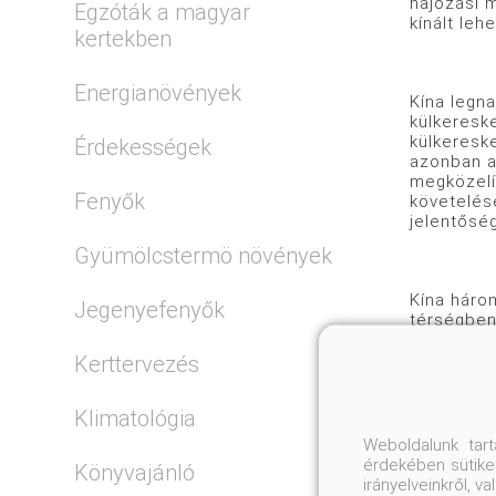
hajózási m
Egzóták a magyar
kínált leh
kertekben
Energianövények
Kína legna
külkereske
külkeresk
Érdekességek
azonban a
megközelít
Fenyők
követelés
jelentősé
Gyümölcstermö növények
Kína háro
Jegenyefenyők
térségben 
Kanada, Dá
Kerttervezés
Klimatológia
Az északi
elolvadt 
Weboldalunk tar
kikötési 
érdekében sütiket
Könyvajánló
irányelveinkről, 