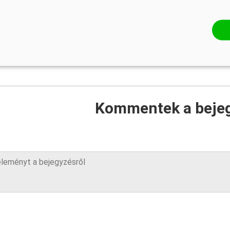
lógia
#globális felmelegedés
Kommentek a beje