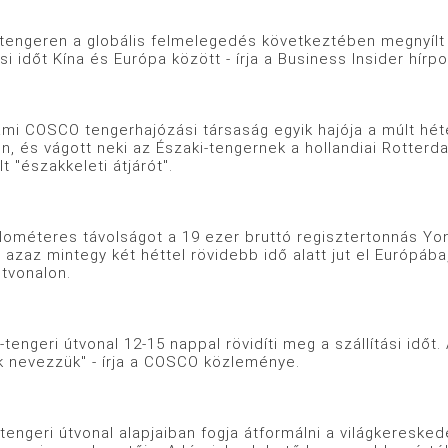
tengeren a globális felmelegedés következtében megnyílt t
ási időt Kína és Európa között - írja a Business Insider hírpor
lami COSCO tengerhajózási társaság egyik hajója a múlt héte
n, és vágott neki az Északi-tengernek a hollandiai Rotter
lt "északkeleti átjárót".
ilométeres távolságot a 19 ezer bruttó regisztertonnás Yon
azaz mintegy két héttel rövidebb idő alatt jut el Európába,
útvonalon.
-tengeri útvonal 12-15 nappal rövidíti meg a szállítási idő
k nevezzük" - írja a COSCO közleménye.
tengeri útvonal alapjaiban fogja átformálni a világkeresk