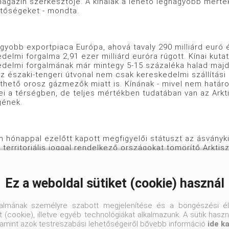
agazin szerkesztője. A kínaiak a lehető legnagyobb mértékbe
etőségeket - mondta.
gyobb exportpiaca Európa, ahová tavaly 290 milliárd euró ér
delmi forgalma 2,91 ezer milliárd euróra rúgott. Kínai kut
edelmi forgalmának már mintegy 5-15 százaléka halad majd 
z északi-tengeri útvonal nem csak kereskedelmi szállítási
hető orosz gázmezők miatt is. Kínának - mivel nem határos 
ei a térségben, de teljes mértékben tudatában van az Arkt
gének.
m hónappal ezelőtt kapott megfigyelői státuszt az ásvány
territoriális joggal rendelkező országokat tömörítő Arktisz
nia, Finnország, Izland, Norvégia, Oroszország, Svédorszá
Ez a weboldal sütiket (cookie) használ
-tengeri útvonal jelenleg évente már mintegy négy hónapig
jégpáncélnak köszönhetően. Az útvonalon azonban egyelőre 
talmának személyre szabott megjelenítése és a böngészési él
lehetőségek, így szükséghelyzetben a reakcióidő hosszú.
 (cookie), illetve egyéb technológiákat alkalmazunk. A sütik hasz
valamint azok testreszabási lehetőségeiről bővebb információ
ide k