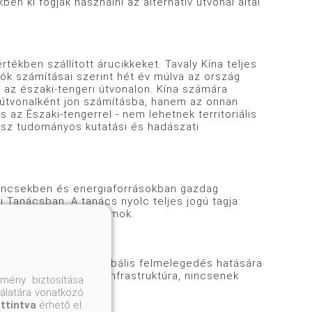
n ki fogják használni az alternatív útvonal által
tékben szállított árucikkeket. Tavaly Kína teljes
atók számításai szerint hét év múlva az ország
az északi-tengeri útvonalon. Kína számára
 útvonalként jön számításba, hanem az onnan
az Északi-tengerrel - nem lehetnek territoriális
isz tudományos kutatási és hadászati
kincsekben és energiaforrásokban gazdag
i Tanácsban. A tanács nyolc teljes jogú tagja:
g és az Egyesült Államok.
 vehető igénybe a globális felmelegedés hatására
hiányos a hajózási infrastruktúra, nincsenek
mény biztosítása
nálatára vonatkozó
attintva
érhető el.