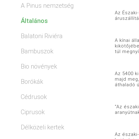
A Pinus nemzetség
Az Északi-
áruszállít
Általános
Balatoni Riviéra
A kínai ál
kikötőjébe
Bambuszok
túl megnyí
Bio növények
Az 5400 k
majd meg, 
Borókák
áthaladó 
Cédrusok
"Az északi
Ciprusok
aranyútna
Délközeli kertek
Az északi-