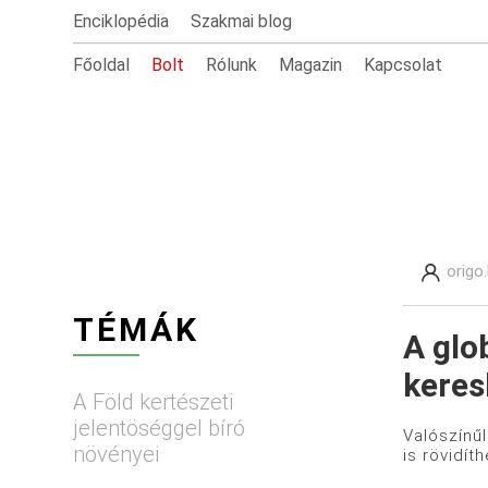
Enciklopédia
Szakmai blog
Főoldal
Bolt
Rólunk
Magazin
Kapcsolat
origo
TÉMÁK
A glo
keres
A Föld kertészeti
jelentöséggel bíró
Valószínűl
növényei
is rövidít