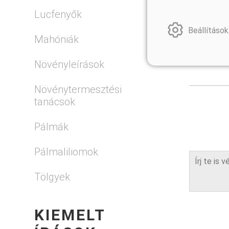
Lucfenyők
Beállítások
Mahóniák
#klimato
Növényleírások
Növénytermesztési
tanácsok
Pálmák
Pálmaliliomok
Tölgyek
KIEMELT