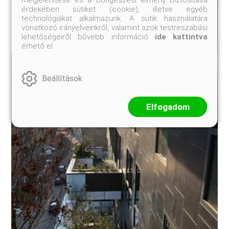
érdekében sütiket (cookie), illetve egyéb
technológiákat alkalmazunk. A sütik használatára
vonatkozó irányelveinkről, valamint azok testreszabási
lehetőségeiről bővebb információ
ide kattintva
érhető el.
Beállítások
Elfogadom