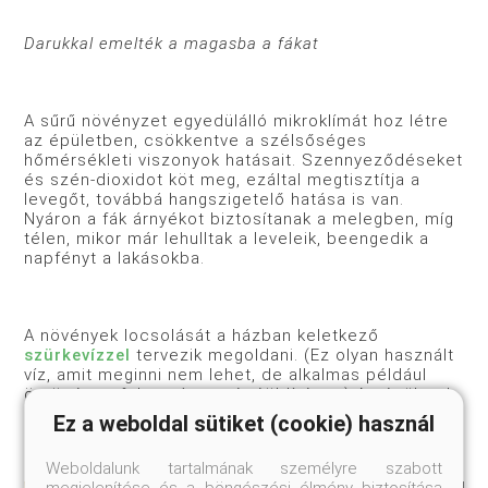
Darukkal emelték a magasba a fákat
A sűrű növényzet egyedülálló mikroklímát hoz létre
az épületben, csökkentve a szélsőséges
hőmérsékleti viszonyok hatásait. Szennyeződéseket
és szén-dioxidot köt meg, ezáltal megtisztítja a
levegőt, továbbá hangszigetelő hatása is van.
Nyáron a fák árnyékot biztosítanak a melegben, míg
télen, mikor már lehulltak a leveleik, beengedik a
napfényt a lakásokba.
A növények locsolását a házban keletkező
szürkevízzel
tervezik megoldani. (Ez olyan használt
víz, amit meginni nem lehet, de alkalmas például
öntözésre, felmosásra, vécéöblítésre.) Az épületek
energiaellátását napelemek biztosítják majd.
Ez a weboldal sütiket (cookie) használ
Weboldalunk tartalmának személyre szabott
megjelenítése és a böngészési élmény biztosítása