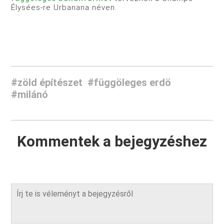
Élysées-re Urbanana néven.
#zöld építészet
#függöleges erdö
#milánó
Kommentek a bejegyzéshez