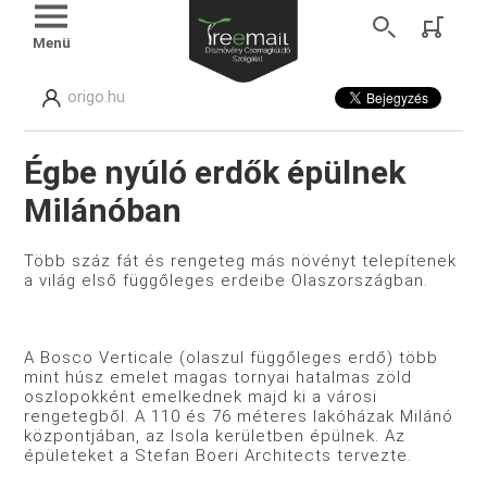
Menü
origo.hu
Égbe nyúló erdők épülnek
Milánóban
Több száz fát és rengeteg más növényt telepítenek
a világ első függőleges erdeibe Olaszországban.
A Bosco Verticale (olaszul függőleges erdő) több
mint húsz emelet magas tornyai hatalmas zöld
oszlopokként emelkednek majd ki a városi
rengetegből. A 110 és 76 méteres lakóházak Milánó
központjában, az Isola kerületben épülnek. Az
épületeket a Stefan Boeri Architects tervezte.