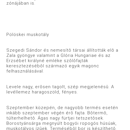
zónájában is.
Pölöskei muskotály
Szegedi Sándor és nemesítô társai állították elô a
Zala gyöngye valamint a Glória Hungariae és az
Erzsébet királyné emléke szôlôfajták
keresztezésébôl származó egyik magonc
felhasználásával.
Levele nagy, erôsen tagolt, szép megjelenésû. A
levéllemez haragoszöld, fényes.
Szeptember közepén, de nagyobb termés esetén
inkább szeptember végén érô fajta. Bôtermô,
túlterhelhetô. Ágas nagy fürtjei tetszetôsek.
Borostyánsárga megnyúlt bogyói ropogós húsúak,
muskotályos ízûek. Termésébôl bor is készíthetô.