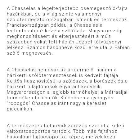
A Chasselas a legelterjedtebb csemegeszôlô-fajta
hazánkban, de a világ szinte valamennyi
szôlôtermesztô országában ismerik és termesztik.
Franciaországban például a Chasselas a
legfontosabb étkezési szôlôfajta. Magyarországi
meghonosításáért és elterjesztésért a múlt
században sokat tett Fábián József tótvázsonyi
lelkész. Számos hasonneve közül erre utal a Fábián
szôlô megnevezés.
A Chasselas nemcsak az árutermelô, hanem a
házikerti szôlôtermesztésnek is kedvelt fajtája.
Kettôs hasznosítású, a szôlészek, a borászok és a
házikert tulajdonosok egyaránt kedvelik.
Magyarországon a legjobb termôhelyei a Mátraaljai
borvidéken találhatók. Különösen a gyöngyösi
"ropogós" Chasselas iránt nagy a kereslet
piacainkon.
A természetes fajtarendszerezés szerint a keleti
változatcsoportba tartozik. Több más fajtához
hasonlóan fajtacsoportot képez, melyek közül