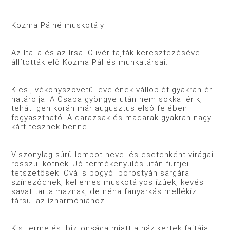
Kozma Pálné muskotály
Az Italia és az Irsai Olivér fajták keresztezésével
állították elô Kozma Pál és munkatársai.
Kicsi, vékonyszövetû levelének vállöblét gyakran ér
határolja. A Csaba gyöngye után nem sokkal érik,
tehát igen korán már augusztus elsô felében
fogyasztható. A darazsak és madarak gyakran nagy
kárt tesznek benne.
Viszonylag sûrû lombot nevel és esetenként virágai
rosszul kötnek. Jó termékenyülés után fürtjei
tetszetôsek. Ovális bogyói borostyán sárgára
színezôdnek, kellemes muskotályos ízûek, kevés
savat tartalmaznak, de néha fanyarkás mellékíz
társul az ízharmóniához.
Kis termelési biztonsága miatt a házikertek fajtája