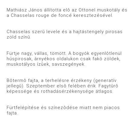
Mathiász János állította elô az Ottonel muskotály és
a Chasselas rouge de foncé keresztezésével.
Chasselas szerû levele és a hajtástengely pirosas
zöld színû.
Fürtje nagy, vállas, tömött. A bogyók egyenlôtlenül
húspirosak, árnyékos oldalukon csak fakó zöldek,
muskotályos ízûek, savszegények.
Bôtermô fajta, a terhelésre érzékeny (generatív
jellegû). Szeptember elsô felében érik. Fagytûrô
képessége és rothadásérzékenysége átlagos.
Fürtfelépítése és színezôdése miatt nem piacos
fajta.