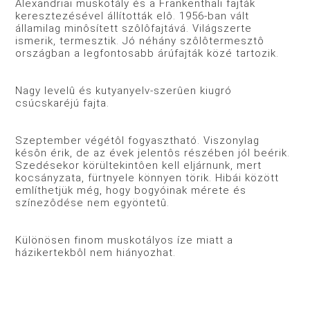
Alexandriai muskotály és a Frankenthali fajták
keresztezésével állították elô. 1956-ban vált
államilag minôsített szôlôfajtává. Világszerte
ismerik, termesztik. Jó néhány szôlôtermesztô
országban a legfontosabb árúfajták közé tartozik.
Nagy levelû és kutyanyelv-szerûen kiugró
csúcskaréjú fajta.
Szeptember végétôl fogyasztható. Viszonylag
késôn érik, de az évek jelentôs részében jól beérik.
Szedésekor körültekintôen kell eljárnunk, mert
kocsányzata, fürtnyele könnyen törik. Hibái között
említhetjük még, hogy bogyóinak mérete és
színezôdése nem egyöntetû.
Különösen finom muskotályos íze miatt a
házikertekbôl nem hiányozhat.