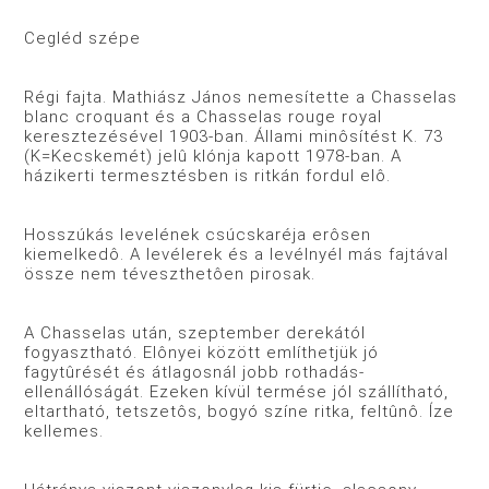
Cegléd szépe
Régi fajta. Mathiász János nemesítette a Chasselas
blanc croquant és a Chasselas rouge royal
keresztezésével 1903-ban. Állami minôsítést K. 73
(K=Kecskemét) jelû klónja kapott 1978-ban. A
házikerti termesztésben is ritkán fordul elô.
Hosszúkás levelének csúcskaréja erôsen
kiemelkedô. A levélerek és a levélnyél más fajtával
össze nem téveszthetôen pirosak.
A Chasselas után, szeptember derekától
fogyasztható. Elônyei között említhetjük jó
fagytûrését és átlagosnál jobb rothadás-
ellenállóságát. Ezeken kívül termése jól szállítható,
eltartható, tetszetôs, bogyó színe ritka, feltûnô. Íze
kellemes.