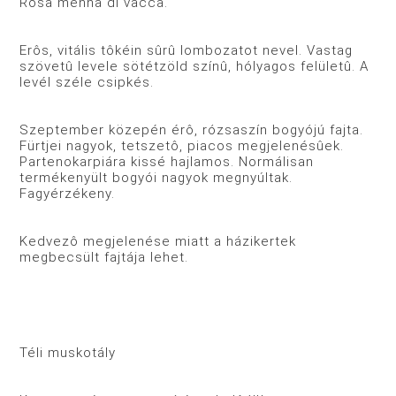
Rosa menna di vacca.
Erôs, vitális tôkéin sûrû lombozatot nevel. Vastag
szövetû levele sötétzöld színû, hólyagos felületû. A
levél széle csipkés.
Szeptember közepén érô, rózsaszín bogyójú fajta.
Fürtjei nagyok, tetszetô, piacos megjelenésûek.
Partenokarpiára kissé hajlamos. Normálisan
termékenyült bogyói nagyok megnyúltak.
Fagyérzékeny.
Kedvezô megjelenése miatt a házikertek
megbecsült fajtája lehet.
Téli muskotály