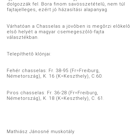
dolgozzák fel. Bora finom savösszetételû, nem túl
fajtajelleges, ezért jó házasítási alapanyag.
Várhatóan a Chasselas a jövôben is megôrzi elôkelô
elsô helyét a magyar csemegeszôlô-fajta
választékban.
Telepíthetô klónjai:
Fehér chasselas: Fr. 38-95 (Fr=Freiburg,
Németország), K. 16 (K=Keszthely), C.60.
Piros chasselas: Fr. 36-28 (Fr=Freiburg,
Németország), K. 18 (K=Keszthely), C. 61.
Mathiász Jánosné muskotály