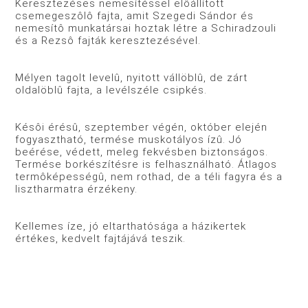
Keresztezéses nemesítéssel elôállított
csemegeszôlô fajta, amit Szegedi Sándor és
nemesítô munkatársai hoztak létre a Schiradzouli
és a Rezsô fajták keresztezésével.
Mélyen tagolt levelû, nyitott vállöblû, de zárt
oldalöblû fajta, a levélszéle csipkés.
Késôi érésû, szeptember végén, október elején
fogyasztható, termése muskotályos ízû. Jó
beérése, védett, meleg fekvésben biztonságos.
Termése borkészítésre is felhasználható. Átlagos
termôképességû, nem rothad, de a téli fagyra és a
lisztharmatra érzékeny.
Kellemes íze, jó eltarthatósága a házikertek
értékes, kedvelt fajtájává teszik.