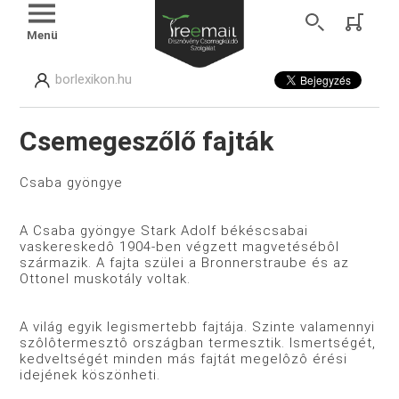
Menü
borlexikon.hu
Csemegeszőlő fajták
Csaba gyöngye
A Csaba gyöngye Stark Adolf békéscsabai
vaskereskedô 1904-ben végzett magvetésébôl
származik. A fajta szülei a Bronnerstraube és az
Ottonel muskotály voltak.
A világ egyik legismertebb fajtája. Szinte valamennyi
szôlôtermesztô országban termesztik. Ismertségét,
kedveltségét minden más fajtát megelôzô érési
idejének köszönheti.