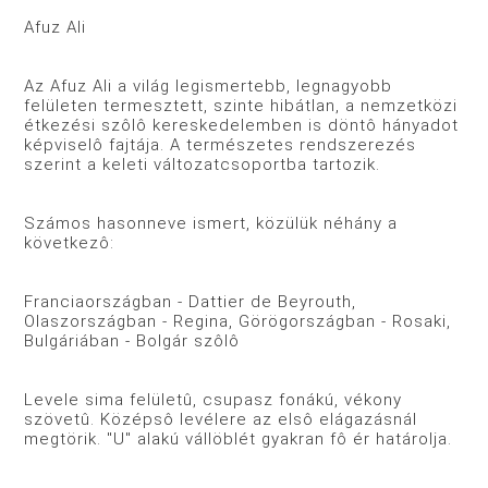
Afuz Ali
Az Afuz Ali a világ legismertebb, legnagyobb
felületen termesztett, szinte hibátlan, a nemzetközi
étkezési szôlô kereskedelemben is döntô hányadot
képviselô fajtája. A természetes rendszerezés
szerint a keleti változatcsoportba tartozik.
Számos hasonneve ismert, közülük néhány a
következô:
Franciaországban - Dattier de Beyrouth,
Olaszországban - Regina, Görögországban - Rosaki,
Bulgáriában - Bolgár szôlô
Levele sima felületû, csupasz fonákú, vékony
szövetû. Középsô levélere az elsô elágazásnál
megtörik. "U" alakú vállöblét gyakran fô ér határolja.