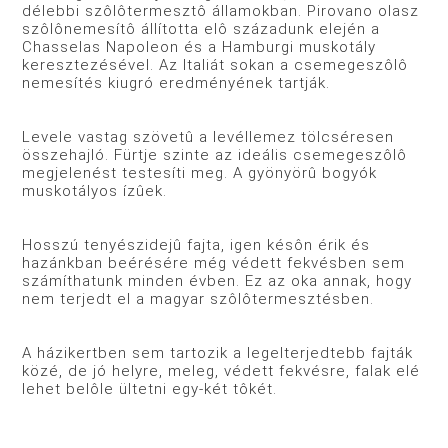
délebbi szôlôtermesztô államokban. Pirovano olasz
szôlônemesítô állította elô századunk elején a
Chasselas Napoleon és a Hamburgi muskotály
keresztezésével. Az Italiát sokan a csemegeszôlô
nemesítés kiugró eredményének tartják.
Levele vastag szövetû a levéllemez tölcséresen
összehajló. Fürtje szinte az ideális csemegeszôlô
megjelenést testesíti meg. A gyönyörû bogyók
muskotályos ízûek.
Hosszú tenyészidejû fajta, igen késôn érik és
hazánkban beérésére még védett fekvésben sem
számíthatunk minden évben. Ez az oka annak, hogy
nem terjedt el a magyar szôlôtermesztésben.
A házikertben sem tartozik a legelterjedtebb fajták
közé, de jó helyre, meleg, védett fekvésre, falak elé
lehet belôle ültetni egy-két tôkét.