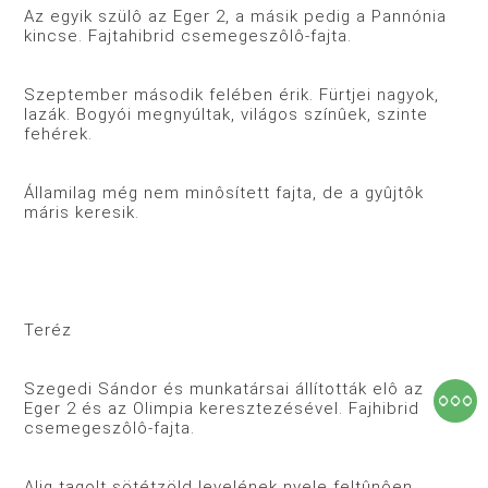
Az egyik szülô az Eger 2, a másik pedig a Pannónia
kincse. Fajtahibrid csemegeszôlô-fajta.
Szeptember második felében érik. Fürtjei nagyok,
lazák. Bogyói megnyúltak, világos színûek, szinte
fehérek.
Államilag még nem minôsített fajta, de a gyûjtôk
máris keresik.
Teréz
Szegedi Sándor és munkatársai állították elô az
Eger 2 és az Olimpia keresztezésével. Fajhibrid
csemegeszôlô-fajta.
Alig tagolt sötétzöld levelének nyele feltûnôen