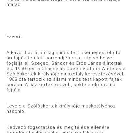
marad.
Favorit
A Favorit az államilag minôsített csemegeszôlô fô
árufajták területi sorrendjében az utolsó helyet
foglalja el. Szegedi Sándor és Erôs János állították
elô 1950-ben a Chasselas Queen Victoria White és a
Szôlôskertek királynôje muskotály keresztezésével.
1968 óta tartozik az állami minôsítést kapott fajták
sorába. A házikertek kedvelt, sokfelé elôforduló
fajtája.
Levele a Szôlôskertek királynôje muskotályéhoz
hasonló.
Kedvezô fogadtatása és megítélése ellenére
terjedését valószínûleg hibái akadályozzák: