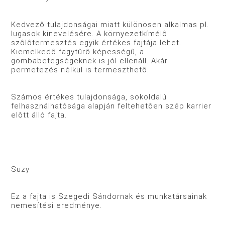
Kedvezô tulajdonságai miatt különösen alkalmas pl.
lugasok kinevelésére. A környezetkímélô
szôlôtermesztés egyik értékes fajtája lehet.
Kiemelkedô fagytûrô képességû, a
gombabetegségeknek is jól ellenáll. Akár
permetezés nélkül is termeszthetô.
Számos értékes tulajdonsága, sokoldalú
felhasználhatósága alapján feltehetôen szép karrier
elôtt álló fajta.
Suzy
Ez a fajta is Szegedi Sándornak és munkatársainak
nemesítési eredménye.