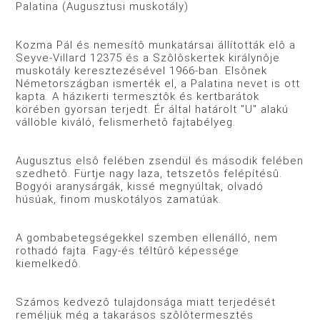
Palatina (Augusztusi muskotály)
Kozma Pál és nemesítô munkatársai állították elô a
Seyve-Villard 12375 és a Szôlôskertek királynôje
muskotály keresztezésével 1966-ban. Elsônek
Németországban ismerték el, a Palatina nevet is ott
kapta. A házikerti termesztôk és kertbarátok
körében gyorsan terjedt. Ér által határolt "U" alakú
vállöble kiváló, felismerhetô fajtabélyeg.
Augusztus elsô felében zsendül és második felében
szedhetô. Fürtje nagy laza, tetszetôs felépítésû.
Bogyói aranysárgák, kissé megnyúltak, olvadó
húsúak, finom muskotályos zamatúak.
A gombabetegségekkel szemben ellenálló, nem
rothadó fajta. Fagy-és téltûrô képessége
kiemelkedô.
Számos kedvezô tulajdonsága miatt terjedését
reméljük még a takarásos szôlôtermesztés