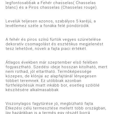
legfontosabbak a Fehér chasselas( Chasselas
blanc) és a Piros chasselas (Chasselas rouge).
Levelük teljesen azonos, szabályos 5 karéjú, a
levéllemez széle a fonáka felé pöndörödik.
A fehér és piros színû fürtök vegyes szüretelése
dekoratív csomagolást és esztétikus megjelenést
tesz lehetôvé, növeli a fajta piaci értékét.
Átlagos években már szeptember elsô felében
fogyasztható. Szedési ideje hosszan kitolható, mert
nem rothad, jól eltartható. Termôképessége
közepes, de klónjai az alapfajtánál lényegesen
többet teremnek. Ez utóbbiak azonban
fürtfelépítésük miatt inkább bor, esetleg szôlôlé
készítésére alkalmasabbak.
Viszonylagos fagytûrése jó, megbízható fajta.
Étkezési célú termesztése mellett több országban,
így hazánkban is a termés egy részét borrá