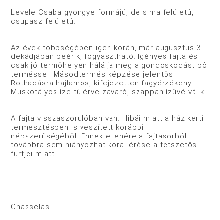
Levele Csaba gyöngye formájú, de sima felületû,
csupasz felületû.
Az évek többségében igen korán, már augusztus 3.
dekádjában beérik, fogyasztható. Igényes fajta és
csak jó termôhelyen hálálja meg a gondoskodást bô
terméssel. Másodtermés képzése jelentôs.
Rothadásra hajlamos, kifejezetten fagyérzékeny.
Muskotályos íze túlérve zavaró, szappan ízûvé válik.
A fajta visszaszorulóban van. Hibái miatt a házikerti
termesztésben is veszített korábbi
népszerûségébôl. Ennek ellenére a fajtasorból
továbbra sem hiányozhat korai érése a tetszetôs
fürtjei miatt.
Chasselas