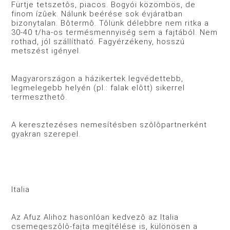
Fürtje tetszetôs, piacos. Bogyói közömbös, de
finom ízûek. Nálunk beérése sok évjáratban
bizonytalan. Bôtermô. Tôlünk délebbre nem ritka a
30-40 t/ha-os termésmennyiség sem a fajtából. Nem
rothad, jól szállítható. Fagyérzékeny, hosszú
metszést igényel.
Magyarországon a házikertek legvédettebb,
legmelegebb helyén (pl.: falak elôtt) sikerrel
termeszthetô.
A keresztezéses nemesítésben szôlôpartnerként
gyakran szerepel.
Italia
Az Afuz Alihoz hasonlóan kedvezô az Italia
csemegeszôlô-fajta megítélése is, különösen a