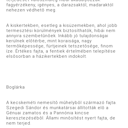
fagyérzékeny, igényes, a darazsaktól, madaraktól
nehezen védhetô meg.
A kiskertekben, esetleg a kisüzemekben, ahol jobb
termesztési körülmények biztosíthatók, hibái nem
annyira szembetûnôek. Inkább jó tulajdonságai
kerülnek elôtérbe, mint koraisága, nagy
termôképessége, fürtjeinek tetszetôsége, finom
íze. Értékes fajta, a fentiek értelmében telepítése
elsôsorban a házikertekben indokolt.
Boglárka
A kecskeméti nemesítô mûhelybôl származó fajta.
Szegedi Sándor és munkatársai állították elô a
Génuai zamatos és a Pannónia kincse
keresztezésébôl. Állami minôsítést nyert fajta, de
nem terjed.