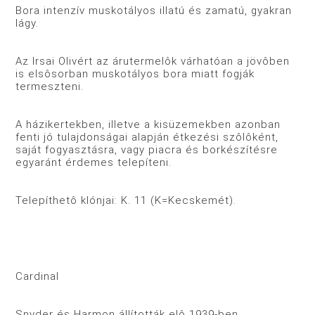
Bora intenzív muskotályos illatú és zamatú, gyakran
lágy.
Az Irsai Olivért az árutermelôk várhatóan a jövôben
is elsôsorban muskotályos bora miatt fogják
termeszteni.
A házikertekben, illetve a kisüzemekben azonban
fenti jó tulajdonságai alapján étkezési szôlôként,
saját fogyasztásra, vagy piacra és borkészítésre
egyaránt érdemes telepíteni.
Telepíthetô klónjai: K. 11 (K=Kecskemét).
Cardinal
Snyder és Harmon állították elô 1939-ben