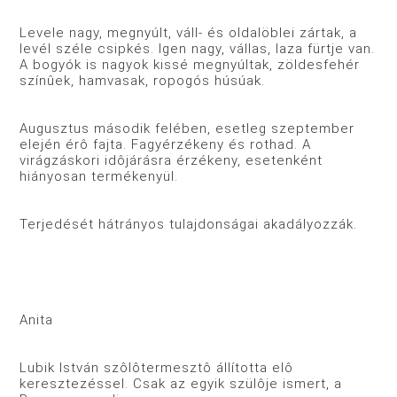
Levele nagy, megnyúlt, váll- és oldalöblei zártak, a
levél széle csipkés. Igen nagy, vállas, laza fürtje van.
A bogyók is nagyok kissé megnyúltak, zöldesfehér
színûek, hamvasak, ropogós húsúak.
Augusztus második felében, esetleg szeptember
elején érô fajta. Fagyérzékeny és rothad. A
virágzáskori idôjárásra érzékeny, esetenként
hiányosan termékenyül.
Terjedését hátrányos tulajdonságai akadályozzák.
Anita
Lubik István szôlôtermesztô állította elô
keresztezéssel. Csak az egyik szülôje ismert, a