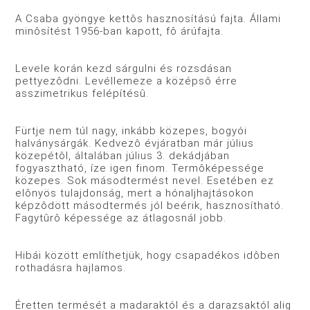
A Csaba gyöngye kettôs hasznosítású fajta. Állami
minôsítést 1956-ban kapott, fô árúfajta.
Levele korán kezd sárgulni és rozsdásan
pettyezôdni. Levéllemeze a középsô érre
asszimetrikus felépítésû.
Fürtje nem túl nagy, inkább közepes, bogyói
halványsárgák. Kedvezô évjáratban már július
közepétôl, általában július 3. dekádjában
fogyasztható, íze igen finom. Termôképessége
közepes. Sok másodtermést nevel. Esetében ez
elônyös tulajdonság, mert a hónaljhajtásokon
képzôdött másodtermés jól beérik, hasznosítható.
Fagytûrô képessége az átlagosnál jobb.
Hibái között említhetjük, hogy csapadékos idôben
rothadásra hajlamos.
Éretten termését a madaraktól és a darazsaktól alig