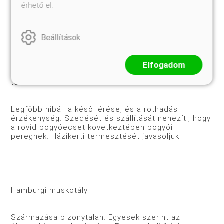
levélerek töve pirosas. Fürtje nagy, vállas, tetszetôs.
érhető el.
Bogyói fehéressárgák, megnyúltak, hamvasak.
Beállítások
Átlagos években szeptember végétôl fogyasztható.
Késôi érése miatt biztonságos beérésére csak jó
fekvésben számíthatunk. Elônyei közül páratlanul
Elfogadom
finom, a Hamburgi muskotályéval vetélkedô
muskotályos ízét kell megemlítenünk, magas
terméshozama mellett.
Legfôbb hibái: a késôi érése, és a rothadás
érzékenység. Szedését és szállítását nehezíti, hogy
a rövid bogyóecset következtében bogyói
peregnek. Házikerti termesztését javasoljuk.
Hamburgi muskotály
Származása bizonytalan. Egyesek szerint az