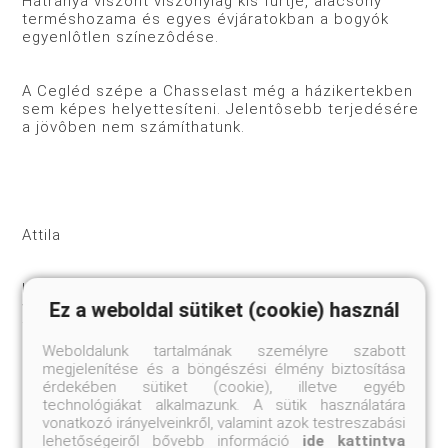
Hátránya viszont viszonylag kis fürtje, alacsony
terméshozama és egyes évjáratokban a bogyók
egyenlôtlen színezôdése.
A Cegléd szépe a Chasselast még a házikertekben
sem képes helyettesíteni. Jelentôsebb terjedésére
a jövôben nem számíthatunk.
Attila
Kocsis Pál állította elô 1917-ben a Rosa menna di
Ez a weboldal sütiket (cookie) használ
vacca és a Mathiász Jánosné muskotály szülôpárok
felhasználásával. 1963 óta tartozik az államilag
minôsített szôlôfajták közé. Csak Magyarországon
Weboldalunk tartalmának személyre szabott
ismerik. A házikertek egyik kedvelt fajtája.
megjelenítése és a böngészési élmény biztosítása
érdekében sütiket (cookie), illetve egyéb
technológiákat alkalmazunk. A sütik használatára
Erôsen hólyagos, szabályosan tagolt levelének
vonatkozó irányelveinkről, valamint azok testreszabási
csúcs- és oldalkaréjai határozottak, hegyesedôk. A
lehetőségeiről bővebb információ
ide kattintva