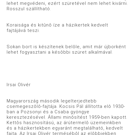
lehet megvédeni, ezért szüretével nem lehet kivárni.
Rosszul szállítható.
Koraisága és kitûnô íze a házikertek kedvelt
fajtájává teszi.
Sokan bort is készítenek belôle, amit már újborként
lehet fogyasztani a késôbbi szüret alkalmával.
Irsai Olivér
Magyarország második legelterjedtebb
csemegeszôlô-fajtája. Kocsis Pál állította elô 1930-
ban a Pozsonyi és a Csaba gyöngye
keresztezésével. Állami minôsítést 1959-ben kapott.
Kettôs hasznosítású, az árútermelô üzemeinkben
és a házikertekben egyaránt megtalálható, kedvelt
fajta. Az Irsai Olivér termésébôl az elôbbiekben