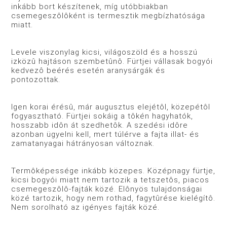
inkább bort készítenek, míg utóbbiakban
csemegeszôlôként is termesztik megbízhatósága
miatt.
Levele viszonylag kicsi, világoszöld és a hosszú
izközû hajtáson szembetûnô. Fürtjei vállasak bogyói
kedvezô beérés esetén aranysárgák és
pontozottak.
Igen korai érésû, már augusztus elejétôl, közepétôl
fogyasztható. Fürtjei sokáig a tôkén hagyhatók,
hosszabb idôn át szedhetôk. A szedési idôre
azonban ügyelni kell, mert túlérve a fajta illat- és
zamatanyagai hátrányosan változnak.
Termôképessége inkább közepes. Középnagy fürtje,
kicsi bogyói miatt nem tartozik a tetszetôs, piacos
csemegeszôlô-fajták közé. Elônyös tulajdonságai
közé tartozik, hogy nem rothad, fagytûrése kielégítô.
Nem sorolható az igényes fajták közé.