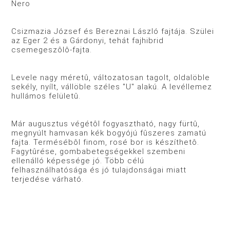
Nero
Csizmazia József és Bereznai László fajtája. Szülei
az Eger 2 és a Gárdonyi, tehát fajhibrid
csemegeszôlô-fajta.
Levele nagy méretû, változatosan tagolt, oldalöble
sekély, nyílt, vállöble széles "U" alakú. A levéllemez
hullámos felületû.
Már augusztus végétôl fogyasztható, nagy fürtû,
megnyúlt hamvasan kék bogyójú fûszeres zamatú
fajta. Termésébôl finom, rosé bor is készíthetô.
Fagytûrése, gombabetegségekkel szembeni
ellenálló képessége jó. Több célú
felhasználhatósága és jó tulajdonságai miatt
terjedése várható.