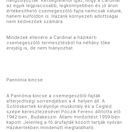
hangsúlyozták. Kétségtelenül igaz, hogy a Cardinal
az egyik legpiacosabb, legkönnyebben és jó áron
értékesíthetô csemegeszôlô-fajta nemcsak nálunk,
hanem külföldön is. Hazánk környezeti adottságai
nem kedvezôek számára.
Mindezek ellenére a Cardinal a házikerti
csemegeszôlô termesztésbôl ha néhány tôke
erejéig is, de nem hiányozhat.
Pannónia kincse
A Pannónia kincse a csemegeszôlô-fajták
elterjedtségi sorrendjében a 4. helyen áll. A
Szôlôskertek királynôje muskotály és a Cegléd
szépe keresztezésével Póczik Ferenc állította elô
1942-ben., Budakeszin. Állami minôsítést 1959-ben
kapott. Jelenleg a fô árufajták között tartják nyilván.
Házikertekben mindenütt megtalálható.