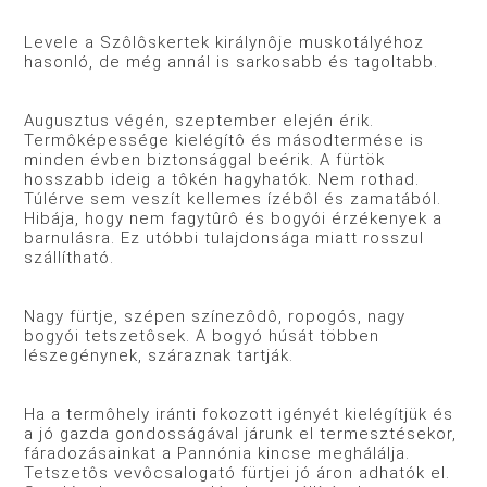
Levele a Szôlôskertek királynôje muskotályéhoz
hasonló, de még annál is sarkosabb és tagoltabb.
Augusztus végén, szeptember elején érik.
Termôképessége kielégítô és másodtermése is
minden évben biztonsággal beérik. A fürtök
hosszabb ideig a tôkén hagyhatók. Nem rothad.
Túlérve sem veszít kellemes ízébôl és zamatából.
Hibája, hogy nem fagytûrô és bogyói érzékenyek a
barnulásra. Ez utóbbi tulajdonsága miatt rosszul
szállítható.
Nagy fürtje, szépen színezôdô, ropogós, nagy
bogyói tetszetôsek. A bogyó húsát többen
lészegénynek, száraznak tartják.
Ha a termôhely iránti fokozott igényét kielégítjük és
a jó gazda gondosságával járunk el termesztésekor,
fáradozásainkat a Pannónia kincse meghálálja.
Tetszetôs vevôcsalogató fürtjei jó áron adhatók el.