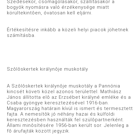
Szedésekor, csomagolásakor, szállításakor a
bogyók nyomásra való érzékenysége miatt
körültekintôen, óvatosan kell eljárni.
Értékesítésre inkább a közeli helyi piacok jöhetnek
számításba.
Szôlôskertek királynôje muskotály
A Szôlôskertek királynôje muskotály a Pannónia
kincsét követi közel azonos területtel. Mathiász
János állította elô az Erzsébet királyné emléke és a
Csaba gyöngye keresztezésével 1916-ban.
Magyarország határain kívül is ismert és termesztett
fajta. A nemesítôk jó néhány hazai és külföldi
keresztezésben használták fel szülôpartnerként.
Állami minôsítésére 1956-ban került sor. Jelenleg a
fô árufajták között jegyzik.