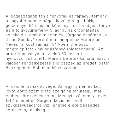
A leggazdagabb tán a fenvőfaj- és fajtagyűjtemény,
a nagyobb nemzetségek közül pedig a bükk,
gesztenye, hárs, juhar: kőris, nyír, szil, vadgesztenye
és a tölgygyűjtemény. Világhírű az orgonafajták
kollekciója, amit a minden-évi „Orgona Vasárnap", a
„Lilac Suuday" keretében ünnepel az Arborétum.
Neves fái közt van az 1947-ben itt először
megtelepített kínai óriásfenyő (Metasequoia). Az
arborétum vagyona az első 50 év alatt a
nyolcszorosára nőtt. Mára a betétek kamata, azaz a
valósan rendelkezésre álló összeg az eredeti betét
összegének több mint húszszorosa.
A rövid leírásnak itt vége. Bár egy ily nemes kor,
jövőt építő szemlélete szolgálna tanulságul mai
emberi törekvéseinkben. „Mennyi szó, s mily kevés
tett” ellenében Sargent közismert volt
szűkszavúságáról. Biz, lehetne élete beszédes
korunkban, tanulság...