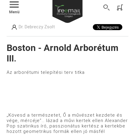
Menü
Dr. Debreczy Zsolt
Boston - Arnold Arborétum
III.
Az arborétumi telepítési terv titka
„Kövesd a természetet, Ő a művészet kezdete és
vége, mércéje”… lázad a művi kertek ellen Alexander
Pop szatirikus író, passzionátus kertész a kertekbe
hozott geometrikus formák ellen jó másfél