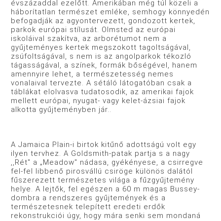
évszázaddal ezelőtt. Amerikában még túl közeli a
háborítatlan természet emléke, semhogy könnyedén
befogadják az agyontervezett, gondozott kertek,
parkok európai stílusát. Olmsted az európai
iskoláival szakítva, az arborétumot nem a
gyűjteményes kertek megszokott tagoltságával,
zsúfoltságával, s nem is az angolparkok tékozló
tágasságával, a színek, formák bőségével, hanem
amennyire lehet, a természetesség nemes
vonalaival tervezte. A sétáló látogatóban csak a
táblákat elolvasva tudatosodik, az amerikai fajok
mellett európai, nyugat- vagy kelet-ázsiai fajok
alkotta gyűjteményben jár..
A Jamaica Plain-i birtok kitűnő adottságú volt egy
ilyen tervhez. A Goldsmith-patak partja s a nagy
,,Rét" a „Meadow" nádasa, gyékényese, a csirregve
fel-fel libbenő pirosvállú csiröge különös dalától
fűszerezett természetes világa a fűzgyűjtemény
helye. A lejtők, fel egészen a 60 m magas Bussey-
dombra a rendszeres gyűjtemények és a
természetesnek telepített eredeti erdők
rekonstrukciói úgy, hogy mára senki sem mondaná