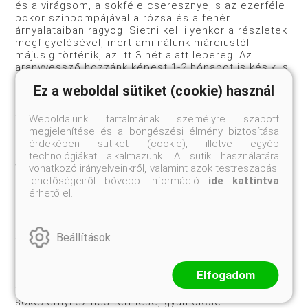
és a virágsom, a sokféle cseresznye, s az ezerféle
bokor színpompájával a rózsa és a fehér
árnyalataiban ragyog. Sietni kell ilyenkor a részletek
megfigyelésével, mert ami nálunk márciustól
májusig történik, az itt 3 hét alatt lepereg. Az
aranyvessző hozzánk képest 1-2 hónapot is késik, s
csaknem együtt nyílik az orgonával, virágsommal. Az
Ez a weboldal sütiket (cookie) használ
ősz hosszú. A nap délhez illően meleg, s az
indiánnyár pompás színekbe öltözteti a fákat. A tél
varázsa itt a sok örökzöld s a bő kézzel mért
Weboldalunk tartalmának személyre szabott
hólepel, mely a fenyőket szabadföldi
megjelenítése és a böngészési élmény biztosítása
szoborkiállítássá varázsolja. Szépségével talán csak
érdekében sütiket (cookie), illetve egyéb
a Bussey-patak vízesésén táncoló jégfigurák
technológiákat alkalmazunk. A sütik használatára
versenyezhetnek.
vonatkozó irányelveinkről, valamint azok testreszabási
lehetőségeiről bővebb információ
ide kattintva
érhető el.
S hogy milyen a nyár? Az eső, „ha esik, nem ömlik,
hanem szakad”, tartja itt a mondás. Kétszer, két és
Beállítások
félszer annyi itt a csapadék, mint nálunk, aztán a
hirtelen támadt rekkenő melegben, mint karmesteri
pálcára, harsan fel a zengő kabócadal. Mindent
Elfogadom
elnyel az üde zöld lomb, de közötte, ezernyi titkot
feltárva érik, formálódik Európa, Ázsia s az Újvilág,
sokezernyi színes termése, gyümölcse.