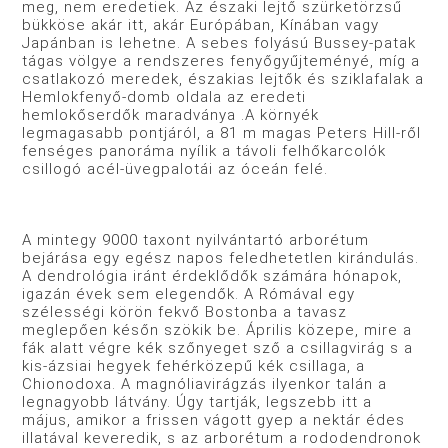
meg, nem eredetiek. Az északi lejtő szürketörzsű
bükköse akár itt, akár Európában, Kínában vagy
Japánban is lehetne. A sebes folyású Bussey-patak
tágas völgye a rendszeres fenyőgyűjteményé, míg a
csatlakozó meredek, északias lejtők és sziklafalak a
Hemlokfenyő-domb oldala az eredeti
hemlokőserdők maradványa .A környék
legmagasabb pontjáról, a 81 m magas Peters Hill-ről
fenséges panoráma nyílik a távoli felhőkarcolók
csillogó acél-üvegpalotái az óceán felé.
A mintegy 9000 taxont nyilvántartó arborétum
bejárása egy egész napos feledhetetlen kirándulás.
A dendrológia iránt érdeklődők számára hónapok,
igazán évek sem elegendők. A Rómával egy
szélességi körön fekvő Bostonba a tavasz
meglepően későn szökik be. Április közepe, mire a
fák alatt végre kék szőnyeget sző a csillagvirág s a
kis-ázsiai hegyek fehérközepű kék csillaga, a
Chionodoxa. A magnóliavirágzás ilyenkor talán a
legnagyobb látvány. Úgy tartják, legszebb itt a
május, amikor a frissen vágott gyep a nektár édes
illatával keveredik, s az arborétum a rododendronok