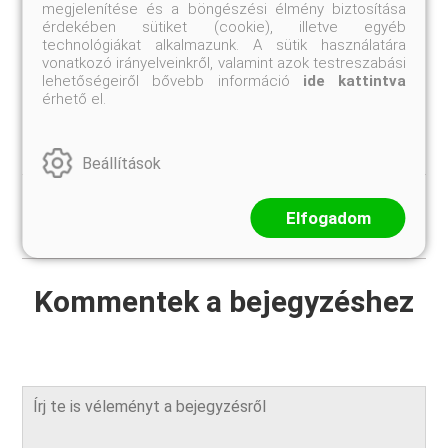
lényegének tisztázása azonban Bernátsky után még
megjelenítése és a böngészési élmény biztosítása
évtizedekig váratott magára. Évtizedek kellettek,
érdekében sütiket (cookie), illetve egyéb
amíg egy új régió, a mediterrán „előretolt bástyája",
technológiákat alkalmazunk. A sütik használatára
a szubmediterrán fogalma megszületett.
vonatkozó irányelveinkről, valamint azok testreszabási
lehetőségeiről bővebb információ
ide kattintva
érhető el.
Beállítások
#balaton
#szubmediterrán
Elfogadom
Kommentek a bejegyzéshez