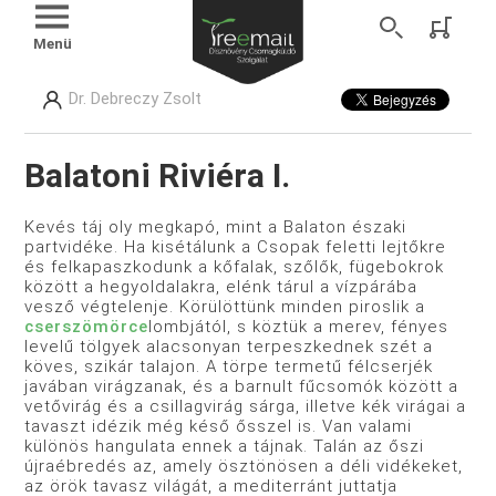
Menü
Dr. Debreczy Zsolt
Balatoni Riviéra I.
Kevés táj oly megkapó, mint a Balaton északi
partvidéke. Ha kisétálunk a Csopak feletti lejtőkre
és felkapaszkodunk a kőfalak, szőlők, fügebokrok
között a hegyoldalakra, elénk tárul a vízpárába
vesző végtelenje. Körülöttünk minden piroslik a
cserszömörce
lombjától, s köztük a merev, fényes
levelű tölgyek alacsonyan terpeszkednek szét a
köves, szikár talajon. A törpe termetű félcserjék
javában virágzanak, és a barnult fűcsomók között a
vetővirág és a csillagvirág sárga, illetve kék virágai a
tavaszt idézik még késő ősszel is. Van valami
különös hangulata ennek a tájnak. Talán az őszi
újraébredés az, amely ösztönösen a déli vidékeket,
az örök tavasz világát, a mediterránt juttatja