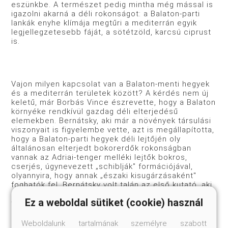
eszünkbe. A természet pedig mintha még mással is
igazolni akarná a déli rokonságot: a Balaton-parti
lankák enyhe klímája megtűri a mediterrán egyik
legjellegzetesebb fáját, a sötétzöld, karcsú ciprust
is.
Vajon milyen kapcsolat van a Balaton-menti hegyek
és a mediterrán területek között? A kérdés nem új
keletű, már Borbás Vince észrevette, hogy a Balaton
környéke rendkívül gazdag déli elterjedésű
elemekben. Bernátsky, aki már a növények társulási
viszonyait is figyelembe vette, azt is megállapította,
hogy a Balaton-parti hegyek déli lejtőjén oly
általánosan elterjedt bokorerdők rokonságban
vannak az Adriai-tenger melléki lejtők bokros,
cserjés, úgynevezett „schiblják" formációjával,
olyannyira, hogy annak „északi kisugárzásaként"
foghatók fel. Bernátsky volt talán az első kutató, aki
nemcsak az egyes kiragadott fajok déli rokonságát
Ez a weboldal sütiket (cookie) használ
vette észre, hanem már a növénytakaró (vegetáció)
egészének déli kapcsolataira is rámutatott. A
kérdés tudományos feltárása, a kapcsolat
Weboldalunk tartalmának személyre szabott