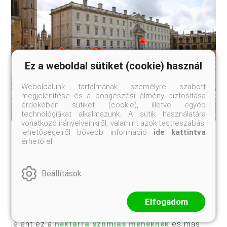
Ez a weboldal sütiket (cookie) használ
Weboldalunk tartalmának személyre szabott
megjelenítése és a böngészési élmény biztosítása
érdekében sütiket (cookie), illetve egyéb
technológiákat alkalmazunk. A sütik használatára
vonatkozó irányelveinkről, valamint azok testreszabási
lehetőségeiről bővebb információ
ide kattintva
Az efféle vadabbra váltást különösen a fiatal,
érhető el.
környezettudatosabb generációk vállalják fel. A
lóheréből álló gyepek azonban kielégítik a szigorúbb
települési előírásokat is, és a szomszédok se
szólhatják meg azt, akinél fű helyett hasonlóan kis
Beállítások
termetű lóhere zöldell a kertben. A legelterjedtebb
lóherefaj a fehér here, amelynek széles a
környezeti tűrőképessége, ráadásul a beporzók
Elfogadom
számára is rengeteg nektárt termel.
Különösen városokban
rendkívül nagy segítséget
jelent ez a
nektárra szomjas méheknek
és más