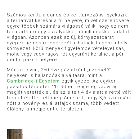
Számos kerttulajdonos és kerttervező is igyekszik
alternatívát keresni a fű helyére, mivel szerencsére
egyre többek számára világossá válik, hogy az nem
fenntartható egy aszályokkal, hőhullámokkal tarkított
világban. Azonban ezek az új, környezetbarát
gyepek nemcsak lóheréből állhatnak, hanem a helyi
környezeti körülmények figyelembe vételével sás,
moha vagy vadvirágos rét egyaránt kerülhet a pár
centis pázsit helyére.
Még az olyan, 250 éve pázsitként „üzemelő”
helyeken is hajlandóak a váltásra, mint a
Cambridge-i Egyetem
egyik gyepe. Az egykori
pázsitos területen 2019-ben rengeteg vadvirág
magját vetették el, és az eltelt 4 év alatt a rétté vált
terület élettel telt meg. Amellett, hogy 3,6-szorosára
nőtt a növény- és állatfajok száma, több védett
élőlény is megjelent a területen.