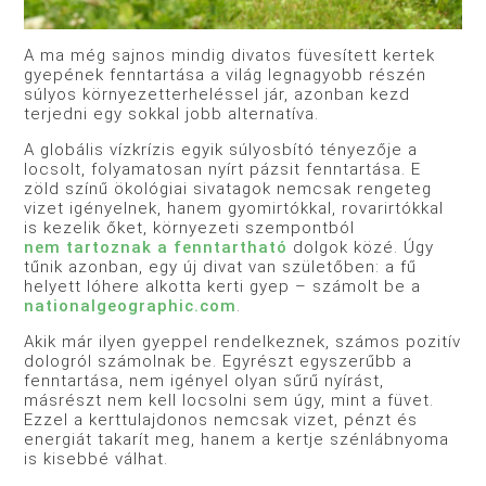
A ma még sajnos mindig divatos füvesített kertek
gyepének fenntartása a világ legnagyobb részén
súlyos környezetterheléssel jár, azonban kezd
terjedni egy sokkal jobb alternatíva.
A globális vízkrízis egyik súlyosbító tényezője a
locsolt, folyamatosan nyírt pázsit fenntartása. E
zöld színű ökológiai sivatagok nemcsak rengeteg
vizet igényelnek, hanem gyomirtókkal, rovarirtókkal
is kezelik őket, környezeti szempontból
nem tartoznak a fenntartható
dolgok közé. Úgy
tűnik azonban, egy új divat van születőben: a fű
helyett lóhere alkotta kerti gyep – számolt be a
nationalgeographic.com
.
Akik már ilyen gyeppel rendelkeznek, számos pozitív
dologról számolnak be. Egyrészt egyszerűbb a
fenntartása, nem igényel olyan sűrű nyírást,
másrészt nem kell locsolni sem úgy, mint a füvet.
Ezzel a kerttulajdonos nemcsak vizet, pénzt és
energiát takarít meg, hanem a kertje szénlábnyoma
is kisebbé válhat.