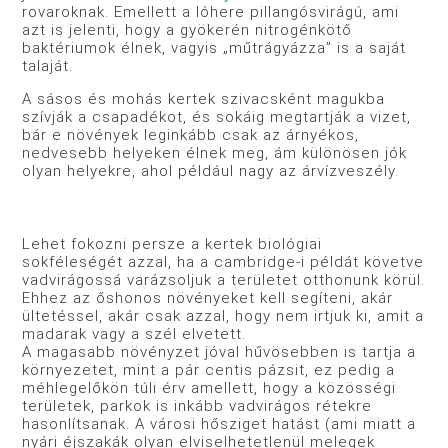
rovaroknak. Emellett a lóhere pillangósvirágú, ami
azt is jelenti, hogy a gyökerén nitrogénkötő
baktériumok élnek, vagyis „műtrágyázza” is a saját
talaját.
A sásos és mohás kertek szivacsként magukba
szívják a csapadékot, és sokáig megtartják a vizet,
bár e növények leginkább csak az árnyékos,
nedvesebb helyeken élnek meg, ám különösen jók
olyan helyekre, ahol például nagy az árvízveszély.
Lehet fokozni persze a kertek biológiai
sokféleségét azzal, ha a cambridge-i példát követve
vadvirágossá varázsoljuk a területet otthonunk körül.
Ehhez az őshonos növényeket kell segíteni, akár
ültetéssel, akár csak azzal, hogy nem irtjuk ki, amit a
madarak vagy a szél elvetett.
A magasabb növényzet jóval hűvösebben is tartja a
környezetet, mint a pár centis pázsit, ez pedig a
méhlegelőkön túli érv amellett, hogy a közösségi
területek, parkok is inkább vadvirágos rétekre
hasonlítsanak. A városi hősziget hatást (ami miatt a
nyári éjszakák olyan elviselhetetlenül melegek