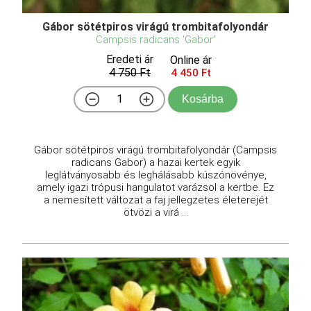
Gábor sötétpiros virágú trombitafolyondár
Campsis radicans 'Gabor'
Eredeti ár
Online ár
4 750 Ft
4 450 Ft
Kosárba
Gábor sötétpiros virágú trombitafolyondár (Campsis
radicans Gabor) a hazai kertek egyik
leglátványosabb és leghálásabb kúszónövénye,
amely igazi trópusi hangulatot varázsol a kertbe. Ez
a nemesített változat a faj jellegzetes életerejét
ötvözi a virá ...