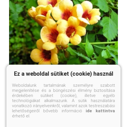
Ez a weboldal sütiket (cookie) használ
Weboldalunk tartalmának személyre szabott
megjelenítése és a böngészési élmény biztosítása
Judy trombitafolyondár
érdekében sütiket (cookie), illetve egyéb
Campsis 'Judy'
technológiákat alkalmazunk. A sütik használatára
vonatkozó irányelveinkről, valamint azok testreszabási
Online ár
lehetőségeiről bővebb információ
ide kattintva
5 450 Ft
érhető el.
Kosárba