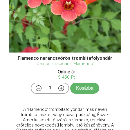
Flamenco narancsvörös trombitafolyondár
Campsis radicans 'Flamenco'
Online ár
5 450 Ft
Kosárba
A 'Flamenco' trombitafolyondár, más néven
trombitaflaszter vagy csavarpuszpáng, Észak-
Amerika keleti részéről származó, rendkívül
erőteljes növekedésű lombhullató kúszónövény. A