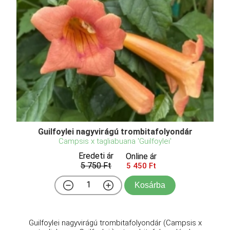
Guilfoylei nagyvirágú trombitafolyondár
Campsis x tagliabuana 'Guilfoylei'
Eredeti ár
Online ár
5 750 Ft
5 450 Ft
Kosárba
Guilfoylei nagyvirágú trombitafolyondár (Campsis x