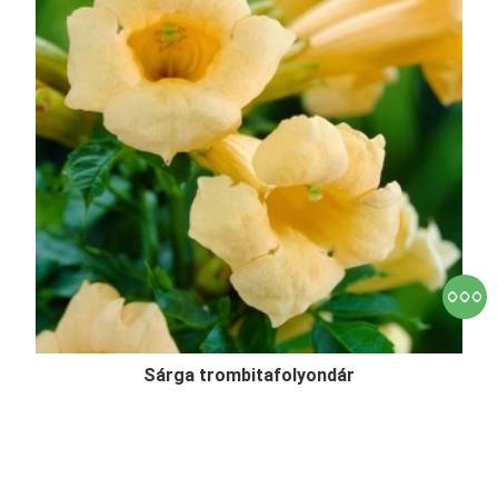
Sárga trombitafolyondár
Campsis radicans 'Flava'
Eredeti ár
Online ár
5 750 Ft
5 450 Ft
Kosárba