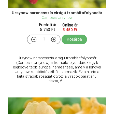
Ursynow narancsszín virágú trombitafolyondár
Campsis Ursynow
Eredeti ár
Online ár
5 750 Ft
5 450 Ft
Kosárba
Ursynow narancsszín virágú trombitafolyondár
(Campsis Ursynow) a trombitafolyondárok egyik
legkedveltebb európai nemesítése, amely a lengyel
Ursynow kutatóintézetből származik. Ez a hibrid a
fajta strapabíróságát ötvözi a virágok páratlanul
tiszta, é ...