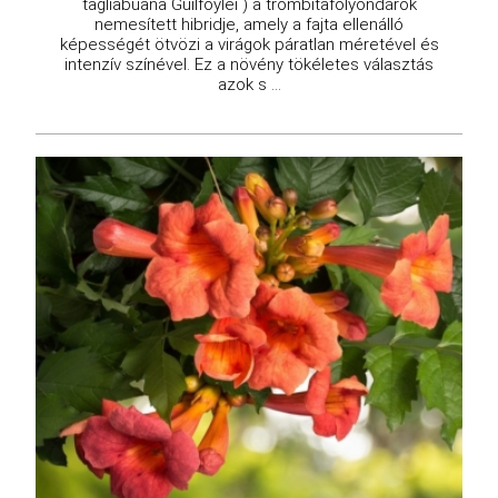
tagliabuana Guilfoylei ) a trombitafolyondárok
nemesített hibridje, amely a fajta ellenálló
képességét ötvözi a virágok páratlan méretével és
intenzív színével. Ez a növény tökéletes választás
azok s ...