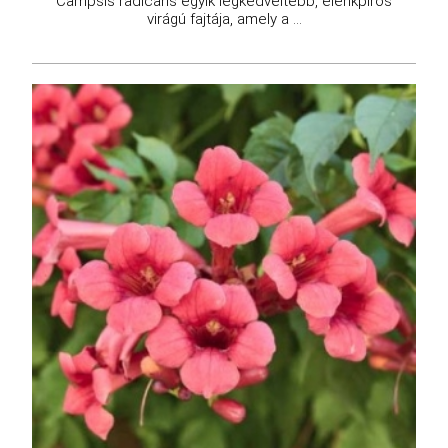
Campsis radicans egyik legkedveltebb, élénkpiros
virágú fajtája, amely a ...