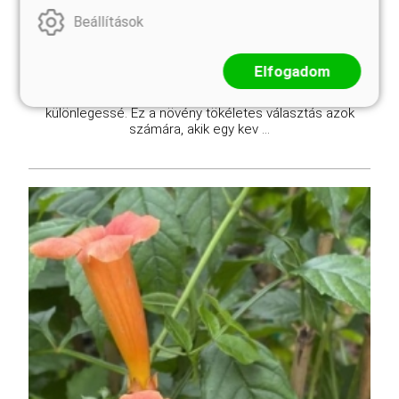
Beállítások
A Judy trombitafolyondár (Campsis Judy) a
trombitafolyondárok egyik legkedveltebb modern
Elfogadom
hibridje, amelyet különleges virágszíne és
visszafogottabb növekedési erélye tesz igazán
különlegessé. Ez a növény tökéletes választás azok
számára, akik egy kev ...