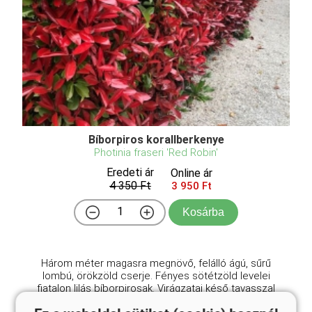
Bíborpiros korallberkenye
Photinia fraseri 'Red Robin'
Eredeti ár
Online ár
4 350 Ft
3 950 Ft
Kosárba
Három méter magasra megnövő, felálló ágú, sűrű
lombú, örökzöld cserje. Fényes sötétzöld levelei
fiatalon lilás bíborpirosak. Virágzatai késő tavasszal
nyílnak. A mediterrán térségben, illetve Nyugat-