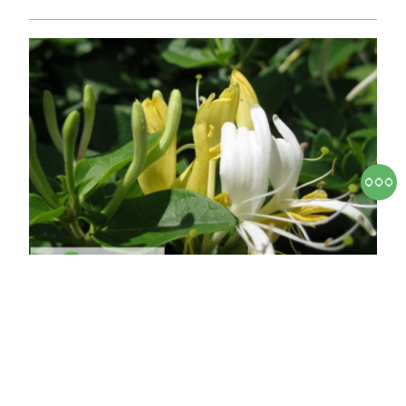
Örökzöld japán lonc
Lonicera japonica 'Halliana'
Online ár
3 950 Ft