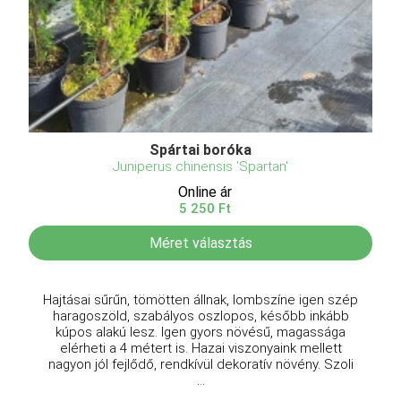
Spártai boróka
Juniperus chinensis 'Spartan'
Online ár
5 250 Ft
Méret választás
Hajtásai sűrűn, tömötten állnak, lombszíne igen szép
haragoszöld, szabályos oszlopos, később inkább
kúpos alakú lesz. Igen gyors növésű, magassága
elérheti a 4 métert is. Hazai viszonyaink mellett
nagyon jól fejlődő, rendkívül dekoratív növény. Szoli
...