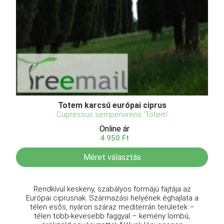
Totem karcsú európai ciprus
Cupressus sempervirens 'Totem'
Online ár
4 950 Ft
Méret választás
Rendkívül keskeny, szabályos formájú fajtája az
Európai ciprusnak. Származási helyének éghajlata a
télen esős, nyáron száraz mediterrán területek –
télen több-kevesebb faggyal – kemény lombú,