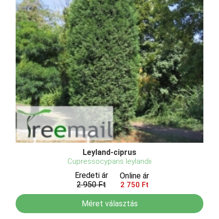
Leyland-ciprus
Cupressocyparis leylandii
Eredeti ár
Online ár
2 950 Ft
2 750 Ft
Méret választás