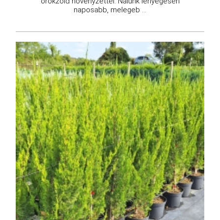
örökzöld növényzettel. Nálunk lényegesen
naposabb, melegeb ...