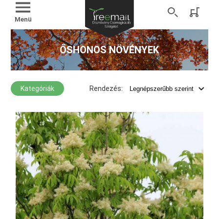
Menü
ŐSHONOS NÖVÉNYEK
Kategóriák
Rendezés: