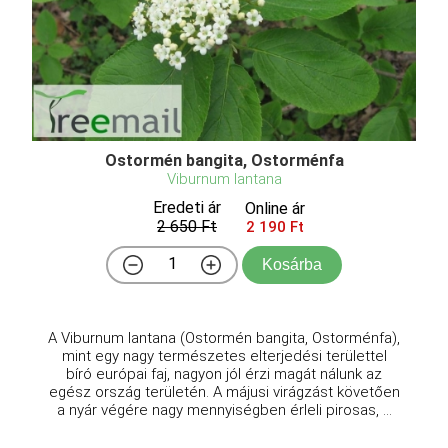
Ostormén bangita, Ostorménfa
Viburnum lantana
Eredeti ár
Online ár
2 650 Ft
2 190 Ft
Kosárba
A Viburnum lantana (Ostormén bangita, Ostorménfa),
mint egy nagy természetes elterjedési területtel
bíró európai faj, nagyon jól érzi magát nálunk az
egész ország területén. A májusi virágzást követően
a nyár végére nagy mennyiségben érleli pirosas, ...