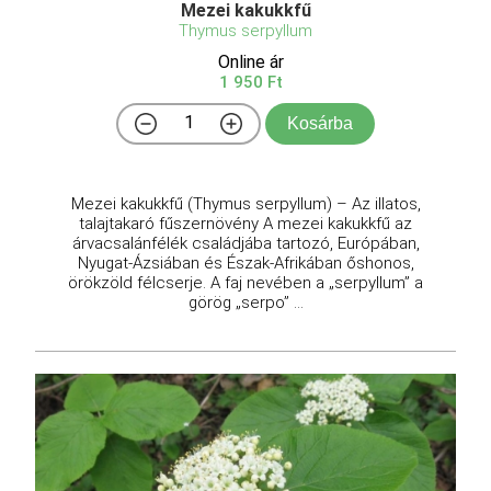
Mezei kakukkfű
Thymus serpyllum
Online ár
1 950 Ft
Kosárba
Mezei kakukkfű (Thymus serpyllum) – Az illatos,
talajtakaró fűszernövény A mezei kakukkfű az
árvacsalánfélék családjába tartozó, Európában,
Nyugat-Ázsiában és Észak-Afrikában őshonos,
örökzöld félcserje. A faj nevében a „serpyllum” a
görög „serpo” ...