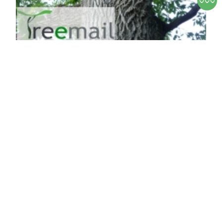
Csertölgy
Quercus cerris
Online ár
12 900 Ft
Kosárba
A csertölgy, latin nevén Quercus cerris, népszerű
díszfa, melyet kertekben és parkokban gyakran
ültetnek. Ez a lombhullató fa, amely természetes
élőhelyén a Balkán-félszigeten és a Kaukázus
vidékén található, különösen impozáns megjelenésű.
A csertöl ...