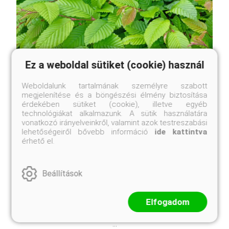
Ez a weboldal sütiket (cookie) használ
Weboldalunk tartalmának személyre szabott
Gyertyán
megjelenítése és a böngészési élmény biztosítása
Carpinus betulus
érdekében sütiket (cookie), illetve egyéb
technológiákat alkalmazunk. A sütik használatára
Online ár
vonatkozó irányelveinkről, valamint azok testreszabási
7 750 Ft
lehetőségeiről bővebb információ
ide kattintva
érhető el.
Méret választás
Beállítások
Hazánkban is honos, nagy termetű, sima szürke
törzsű fa. Talajban nem válogat, a szárazságot is
viszonylag jól tűri. Szoliternek is szép, de
Elfogadom
legelterjedtebben sövénynek ültetik, mert nagyon jól
tűri a metszést, alakítást. A gyertyán levelei oválisak,
...