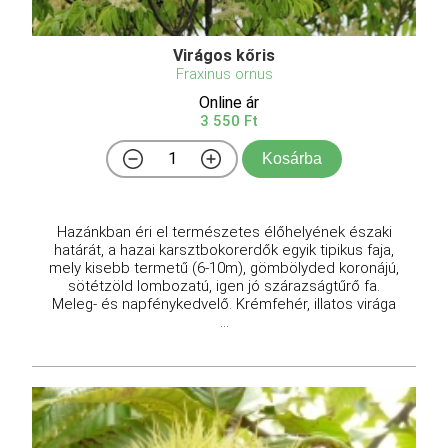
Virágos kőris
Fraxinus ornus
Online ár
3 550 Ft
Kosárba
Hazánkban éri el természetes élőhelyének északi
határát, a hazai karsztbokorerdők egyik tipikus faja,
mely kisebb termetű (6-10m), gömbölyded koronájú,
sötétzöld lombozatú, igen jó szárazságtűrő fa.
Meleg- és napfénykedvelő. Krémfehér, illatos virága
...