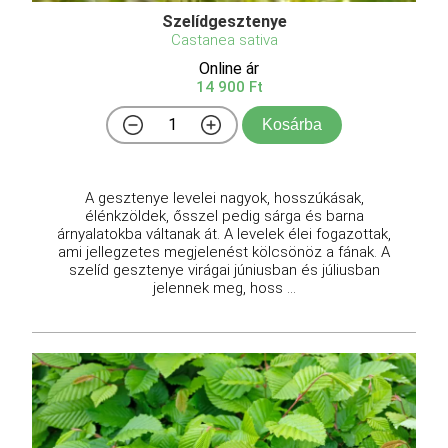
Szelídgesztenye
Castanea sativa
Online ár
14 900 Ft
Kosárba
A gesztenye levelei nagyok, hosszúkásak,
élénkzöldek, ősszel pedig sárga és barna
árnyalatokba váltanak át. A levelek élei fogazottak,
ami jellegzetes megjelenést kölcsönöz a fának. A
szelíd gesztenye virágai júniusban és júliusban
jelennek meg, hoss ...