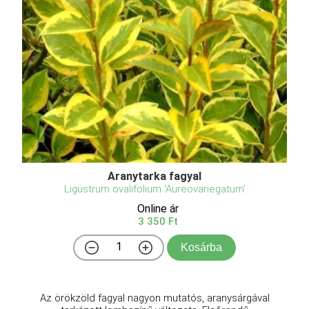
Aranytarka fagyal
Ligustrum ovalifolium 'Aureovariegatum'
Online ár
3 350 Ft
Kosárba
Az örökzöld fagyal nagyon mutatós, aranysárgával