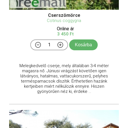
Cserszömörce
Cotinus coggygria
Online ár
3 450 Ft
Kosárba
Melegkedvelő cserje, mely általában 3-4 méter
magasra nő. Júniusi virágzást követően igen
látványos, hatalmas, vattacukorszerű, pelyhes
terméspamacsok díszítik. Érthetetlen hazánk
kertjeiben miért nélkülözik ennyire. Hiszen
gyönyörűen néz ki, érdeke ...