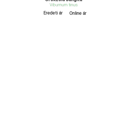
Viburnum tinus
Eredeti ár
Online ár
4 550 Ft
3 950 Ft
Kosárba
A Viburnum tinus (Örökzöld bangita) a Földközi-
tenger térségéből származik, ahol mind az európai,
mind az afrikai oldalon megtalálható. Az egyik
legrégebben ültetett dísznövénye a nyugat-európai,
főleg az angol kerteknek. Nem tévedés, már 500 éve
is ...