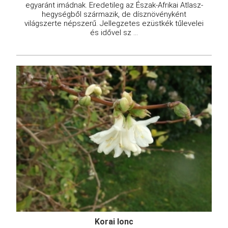
egyaránt imádnak. Eredetileg az Észak-Afrikai Atlasz-
hegységből származik, de dísznövényként
világszerte népszerű. Jellegzetes ezüstkék tűlevelei
és idővel sz ...
Korai lonc