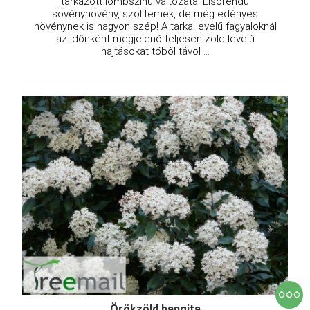
tarkázott lombszínű változata. Elsőrendű
sövénynövény, szoliternek, de még edényes
növénynek is nagyon szép! A tarka levelű fagyaloknál
az időnként megjelenő teljesen zöld levelű
hajtásokat tőből távol ...
Örökzöld bangita