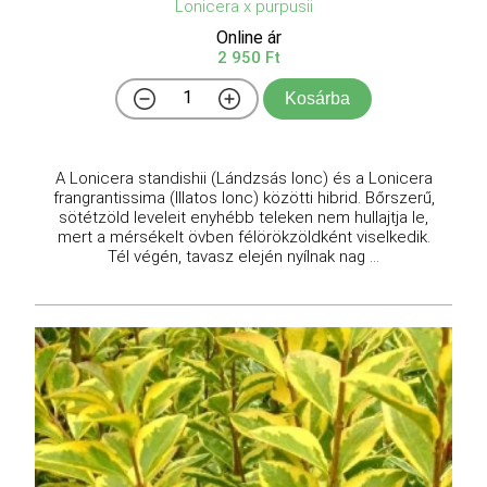
Lonicera x purpusii
Online ár
2 950 Ft
Kosárba
A Lonicera standishii (Lándzsás lonc) és a Lonicera
frangrantissima (Illatos lonc) közötti hibrid. Bőrszerű,
sötétzöld leveleit enyhébb teleken nem hullajtja le,
mert a mérsékelt övben félörökzöldként viselkedik.
Tél végén, tavasz elején nyílnak nag ...