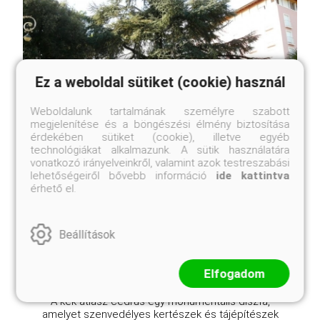
Ez a weboldal sütiket (cookie) használ
Weboldalunk tartalmának személyre szabott
megjelenítése és a böngészési élmény biztosítása
érdekében sütiket (cookie), illetve egyéb
technológiákat alkalmazunk. A sütik használatára
vonatkozó irányelveinkről, valamint azok testreszabási
Kék atlasz cédrus
lehetőségeiről bővebb információ
ide kattintva
Cedrus atlantica 'Glauca'
érhető el.
Eredeti ár
Online ár
5 250 Ft
4 850 Ft
Beállítások
Kosárba
Elfogadom
A kék atlasz cédrus egy monumentális díszfa,
amelyet szenvedélyes kertészek és tájépítészek