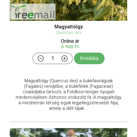
Magyaltölgy
Quercus ilex
Online ár
5 900 Ft
Kosárba
Magyaltölgy (Quercus ilex) a bükkfavirágúak
(Fagales) rendjébe, a bükkfélék (Fagaceae)
családjába tartozó, a Földközi-tenger nyugati
medencéjében őshonos örökzöld fa. A magyaltölgy
a mediterrán térség egyik legjellegzetesebb fája,
amely a déli tájak ...