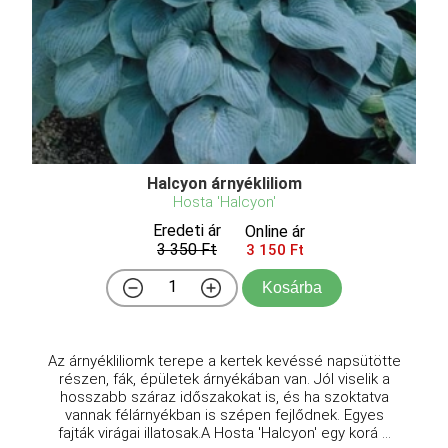
Halcyon árnyékliliom
Hosta 'Halcyon'
Eredeti ár
Online ár
3 350 Ft
3 150 Ft
Kosárba
Az árnyékliliomk terepe a kertek kevéssé napsütötte
részen, fák, épületek árnyékában van. Jól viselik a
hosszabb száraz időszakokat is, és ha szoktatva
vannak félárnyékban is szépen fejlődnek. Egyes
fajták virágai illatosak.A Hosta 'Halcyon' egy korá ...