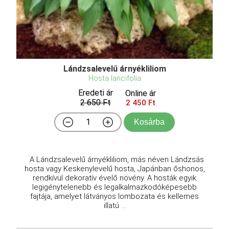
Lándzsalevelű árnyékliliom
Hosta lancifolia
Eredeti ár
Online ár
2 650 Ft
2 450 Ft
Kosárba
A Lándzsalevelű árnyékliliom, más néven Lándzsás
hosta vagy Keskenylevelű hosta, Japánban őshonos,
rendkívül dekoratív évelő növény. A hosták egyik
legigénytelenebb és legalkalmazkodóképesebb
fajtája, amelyet látványos lombozata és kellemes
illatú ...