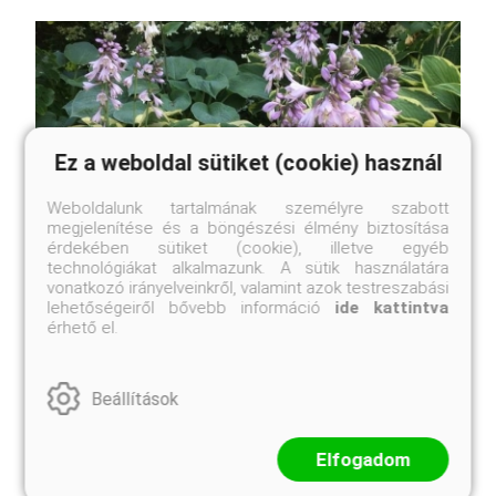
Ez a weboldal sütiket (cookie) használ
Weboldalunk tartalmának személyre szabott
megjelenítése és a böngészési élmény biztosítása
érdekében sütiket (cookie), illetve egyéb
technológiákat alkalmazunk. A sütik használatára
vonatkozó irányelveinkről, valamint azok testreszabási
lehetőségeiről bővebb információ
ide kattintva
érhető el.
Wide Brim árnyékliliom
Hosta 'Wide Brim'
Beállítások
Eredeti ár
Online ár
3 550 Ft
3 250 Ft
Elfogadom
Kosárba