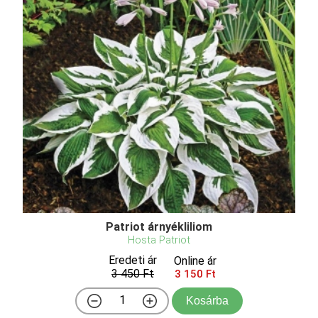
Patriot árnyékliliom
Hosta Patriot
Eredeti ár
Online ár
3 450 Ft
3 150 Ft
Kosárba