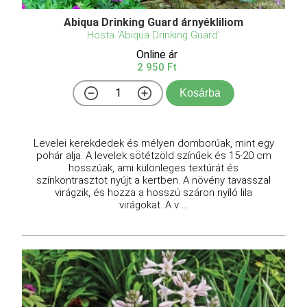
Abiqua Drinking Guard árnyékliliom
Hosta 'Abiqua Drinking Guard'
Online ár
2 950 Ft
Kosárba
Levelei kerekdedek és mélyen domborúak, mint egy
pohár alja. A levelek sötétzöld színűek és 15-20 cm
hosszúak, ami különleges textúrát és
színkontrasztot nyújt a kertben. A növény tavasszal
virágzik, és hozza a hosszú száron nyíló lila
virágokat. A v ...