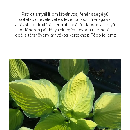
Patriot árnyékliliom látványos, fehér szegélyű
sötétzöld leveleivel és levendulaszínű virágaival
varázslatos textúrát teremt! Télálló, alacsony igényű,
konténeres példányaink egész évben ültethetők.
Ideális társnövény árnyékos kertekhez. Főbb jellemz
...