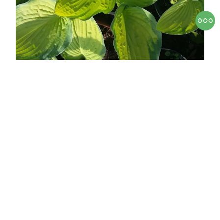
Gold Standard árnyékliliom
Hosta 'Gold Standard'
Online ár
3 750 Ft
Kosárba
A 'Gold Standard' árnyékliliom egy közepes-nagy
termetű, tömör habitusú nagylevelű évelő, amely
akár 50-60 cm magasra és 80-100 cm szélesre is
megnő. Fő értéke a széles, szív alakú, élénk
aranysárga levél, amelyet szabályos sötétzöld
perem övez. A le ...