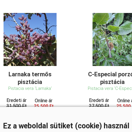
Larnaka termős
C-Especial porz
pisztácia
pisztácia
Pistacia vera 'Larnaka'
Pistacia vera 'C-Especi
Eredeti ár
Eredeti ár
Online ár
Online 
31 500 Ft
27 500 Ft
25 500 Ft
25 500 
Ez a weboldal sütiket (cookie) használ
Kosárba
Kosárba