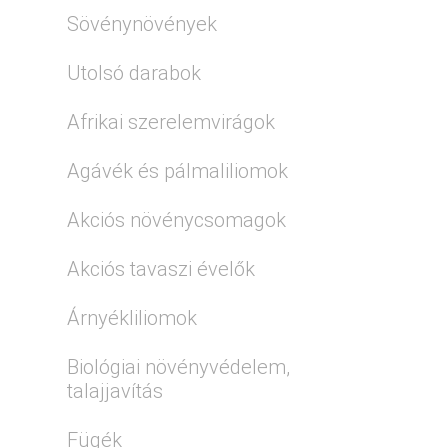
Sövénynövények
Utolsó darabok
Afrikai szerelemvirágok
Agávék és pálmaliliomok
Akciós növénycsomagok
Akciós tavaszi évelők
Árnyékliliomok
Biológiai növényvédelem,
talajjavítás
Fügék