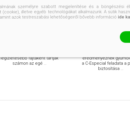
talmának személyre szabott megjelenítése és a böngészési él
 (cookie), illetve egyéb technológiákat alkalmazunk. A sütik hasz
Ciprusról származó, életerős,
A C-Especial porzó
valamint azok testreszabási lehetőségeiről bővebb információ
ide k
magas hozamú termős fajta.
pisztácia (Pistacia vera
Átlagos méretű, hosszúkás
különleges beporzófaj
termése a legjobb minőségű
amely kulcsszerepet játs
fajtákhoz tartozik, ezért a
termős pisztáciák
cukrászatok is szívesen
gyümölcshozamána
használják. Szakértők a
növelésében. Mivel a p
terméseit az egyik
növények nem
legízletesebb fajtaként tartják
eredményeznek gyümöl
számon az egé ...
a C-Especial feladata a 
biztosítása ...