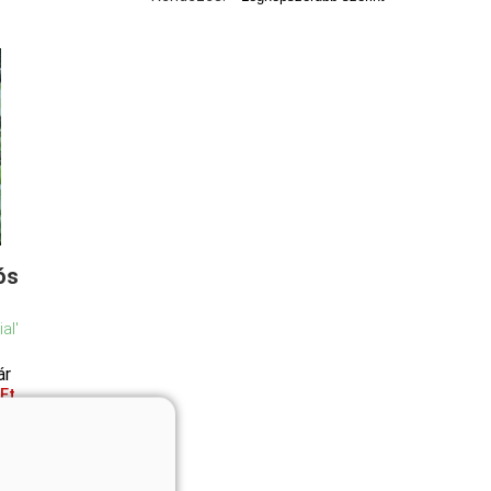
ós
al'
ár
Ft