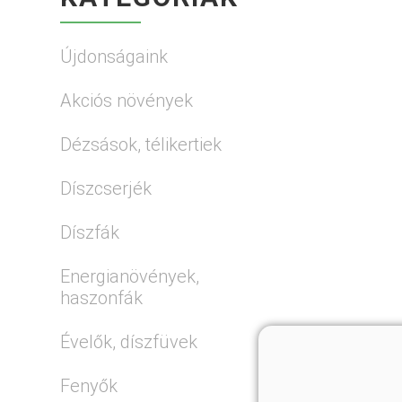
Újdonságaink
Akciós növények
Dézsások, télikertiek
Díszcserjék
Díszfák
Energianövények,
haszonfák
Évelők, díszfüvek
Fenyők