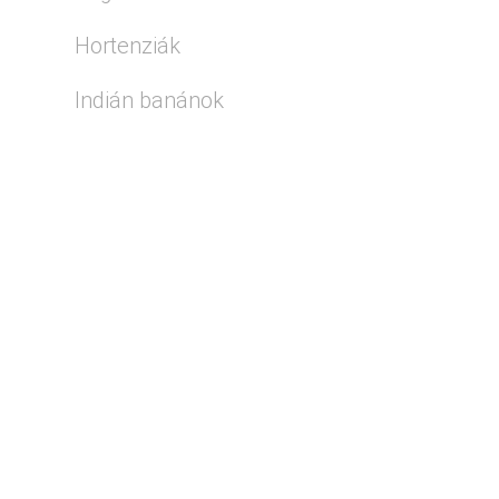
Hortenziák
Indián banánok
Jezsámenek
Liliomfák
Őshonos növények
Pisztácia
Rózsák
Rózsák és bazsarózsák
Sásliliomok