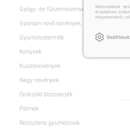
Weboldalunk tar
Gyógy- és fűszernövények
érdekében sütiket
irányelveinkről, 
Gyorsan növő növények
Gyümölcstermők
Beállítások
Könyvek
Kúszónövények
Nagy növények
Örökzöld díszcserjék
Pálmák
Rezisztens gyümölcsök