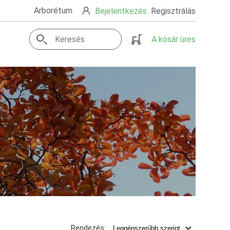
Arborétum
Bejelentkezés
Regisztrálás
A kosár üres
Rendezés: