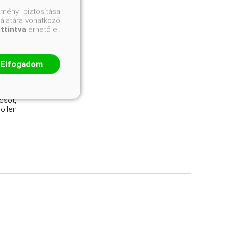
mény biztosítása
nálatára vonatkozó
s
attintva
érhető el.
) egy
ta,
zik a
Elfogadom
k
orzós
csöt,
pollen