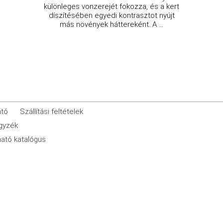
különleges vonzerejét fokozza, és a kert
díszítésében egyedi kontrasztot nyújt
más növények háttereként. A ...
ató
Szállítási feltételek
egyzék
ató katalógus