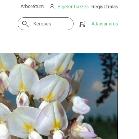
Arborétum
Bejelentkezés
Regisztrálás
A kosár üres