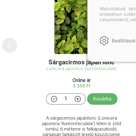
Weboldalunk tar
érdekében sütiket
irányelveinkről, 
Beállítások
Sárgacirmos japán lonc
Lonicera japonica 'Aureoreticulata'
Online ár
3 350 Ft
Kosárba
A sárgacirmos japánlonc (Lonicera
japonica 'Aureoreticulata') télen is zöld
lombú, 6 méterre is felkapaszkodó,
sárgásan tarkázott levelű kúszócserje.