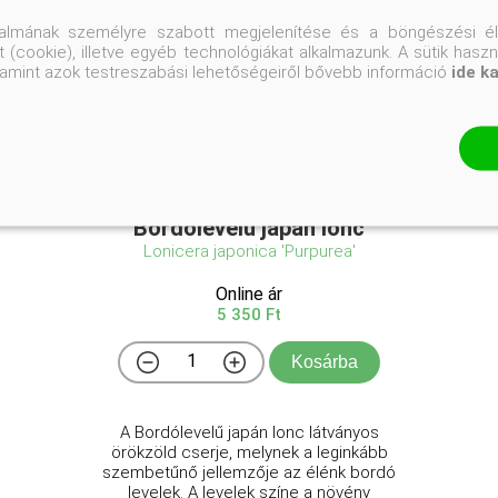
talmának személyre szabott megjelenítése és a böngészési él
 (cookie), illetve egyéb technológiákat alkalmazunk. A sütik hasz
valamint azok testreszabási lehetőségeiről bővebb információ
ide k
Bordólevelű japán lonc
Lonicera japonica 'Purpurea'
Online ár
5 350 Ft
Kosárba
A Bordólevelű japán lonc látványos
örökzöld cserje, melynek a leginkább
szembetűnő jellemzője az élénk bordó
levelek. A levelek színe a növény