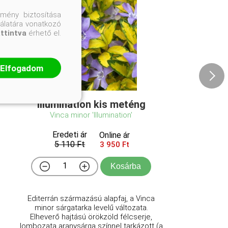
mény biztosítása
nálatára vonatkozó
attintva
érhető el.
Elfogadom
Illumination kis meténg
Vinca minor 'Illumination'
Eredeti ár
Online ár
5 110 Ft
3 950 Ft
Kosárba
Editerrán származású alapfaj, a Vinca
minor sárgatarka levelű változata.
Elheverő hajtású örökzöld félcserje,
lombozata aranysárga színnel tarkázott (a