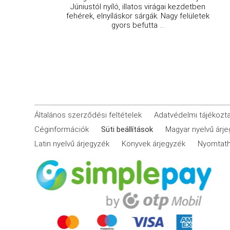
Júniustól nyíló, illatos virágai kezdetben
fehérek, elnyíláskor sárgák. Nagy felületek
gyors befutta ...
Általános szerződési feltételek
Adatvédelmi tájékozt
Céginformációk
Süti beállítások
Magyar nyelvű árj
Latin nyelvű árjegyzék
Könyvek árjegyzék
Nyomtath