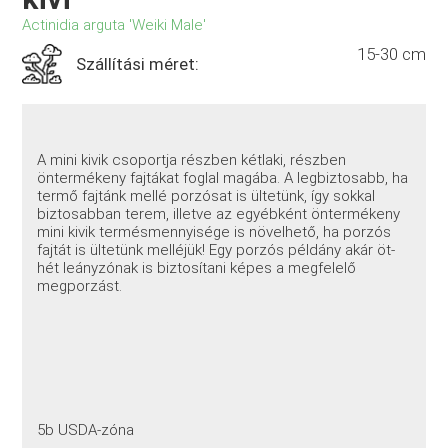
Actinidia arguta 'Weiki Male'
15-30 cm
Szállítási méret:
A mini kivik csoportja részben kétlaki, részben
öntermékeny fajtákat foglal magába. A legbiztosabb, ha
termő fajtánk mellé porzósat is ültetünk, így sokkal
biztosabban terem, illetve az egyébként öntermékeny
mini kivik termésmennyisége is növelhető, ha porzós
fajtát is ültetünk melléjük! Egy porzós példány akár öt-
hét leányzónak is biztosítani képes a megfelelő
megporzást.
5b USDA-zóna