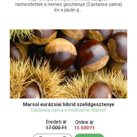
nemesítettek a nemes gesztenye (Castanea sativa)
és a japán g ...
Marsol eurázsiai hibrid szelídgesztenye
Castanea sativa x mollissima 'Marsol'
Eredeti ár
Online ár
17 000 Ft
15 500 Ft