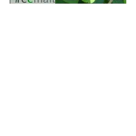
Prima Indián banán, Pawpaw
Asimina triloba 'Prima'
Eredeti ár
Online ár
25 200 Ft
18 900 Ft
Kosárba
Az Észak-Amerikából származó indián banán
legtöbb fajtája a hazája (USA) nemesítőinek a
munkáját dicséri, de ez a fajta az olasz Montanari
cég nemesítőinek köszönhető, mégpedig az
összes közül az egyik legjobb fajta. Öntermékeny
fajta, tehát porzópár ...