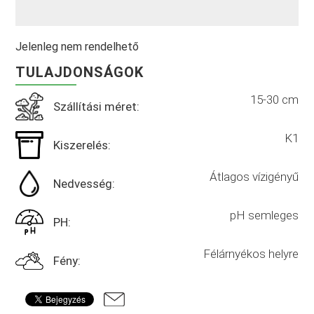
Jelenleg nem rendelhető
TULAJDONSÁGOK
15-30 cm
Szállítási méret:
K1
Kiszerelés:
Átlagos vízigényű
Nedvesség:
pH semleges
PH:
Félárnyékos helyre
Fény: