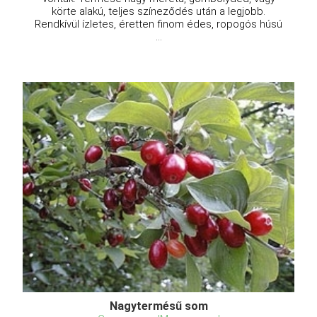
körte alakú, teljes színeződés után a legjobb.
Rendkívül ízletes, éretten finom édes, ropogós húsú
...
Nagytermésű som