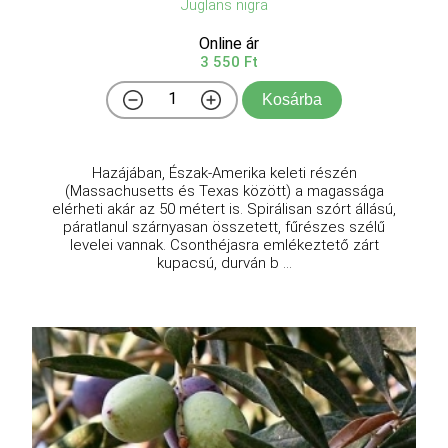
Juglans nigra
Online ár
3 550 Ft
Kosárba
Hazájában, Észak-Amerika keleti részén
(Massachusetts és Texas között) a magassága
elérheti akár az 50 métert is. Spirálisan szórt állású,
páratlanul szárnyasan összetett, fűrészes szélű
levelei vannak. Csonthéjasra emlékeztető zárt
kupacsú, durván b ...