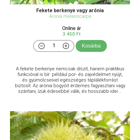
Fekete berkenye vagy arónia
Aronia melanocarpa
Online ár
3 450 Ft
Kosárba
A fekete berkenye nemcsak díszít, hanem praktikus
funkcióval is bír: például por- és zajvédelmet nyújt,
és gyümölcseivel egészséges táplálékforrást
biztosít. Az arónia bogyóit érdemes fagyasztani vagy
szárítani, ízük édesebbé válik, és hosszabb idei ...