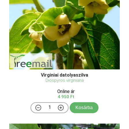
Virginiai datolyaszilva
Diospyros virginiana
Online ár
4 950 Ft
Kosárba