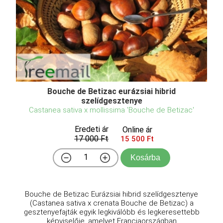
Bouche de Betizac eurázsiai hibrid
szelídgesztenye
Castanea sativa x mollissima 'Bouche de Betizac'
Eredeti ár
Online ár
17 000 Ft
15 500 Ft
Kosárba
Bouche de Betizac Eurázsiai hibrid szelídgesztenye
(Castanea sativa x crenata Bouche de Betizac) a
gesztenyefajták egyik legkiválóbb és legkeresettebb
képviselője, amelyet Franciaországban