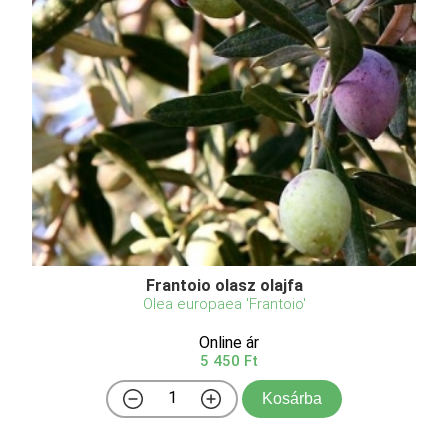
Frantoio olasz olajfa
Olea europaea 'Frantoio'
Online ár
5 450 Ft
Kosárba