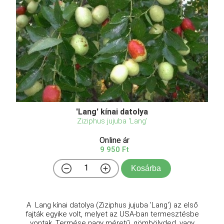
'Lang' kínai datolya
Ziziphus jujuba 'Lang'
Online ár
9 950 Ft
Kosárba
A Lang kínai datolya (Ziziphus jujuba 'Lang') az első
fajták egyike volt, melyet az USA-ban termesztésbe
vontak. Termése nagy méretű, gömbölyded, vagy