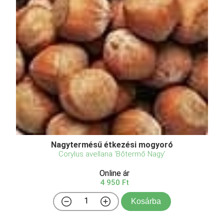
Nagytermésű étkezési mogyoró
Corylus avellana 'Bőtermő Nagy'
Online ár
4 950 Ft
Kosárba