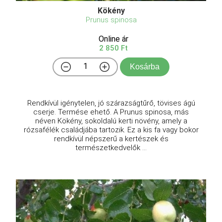
Kökény
Prunus spinosa
Online ár
2 850 Ft
Kosárba
Rendkívül igénytelen, jó szárazságtűrő, tövises ágú
cserje. Termése ehető. A Prunus spinosa, más
néven Kökény, sokoldalú kerti növény, amely a
rózsafélék családjába tartozik. Ez a kis fa vagy bokor
rendkívül népszerű a kertészek és
természetkedvelők ...