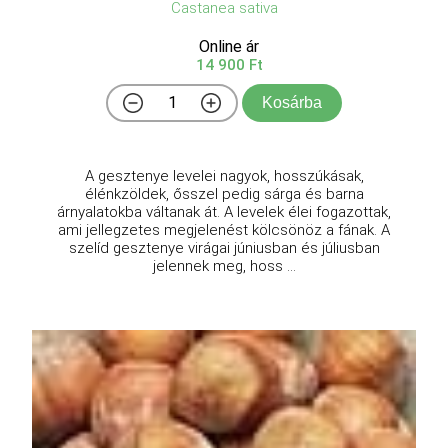
Castanea sativa
Online ár
14 900 Ft
Kosárba
A gesztenye levelei nagyok, hosszúkásak,
élénkzöldek, ősszel pedig sárga és barna
árnyalatokba váltanak át. A levelek élei fogazottak,
ami jellegzetes megjelenést kölcsönöz a fának. A
szelíd gesztenye virágai júniusban és júliusban
jelennek meg, hoss ...