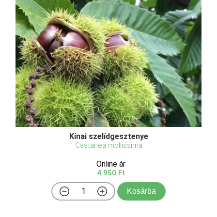
Kínai szelídgesztenye
Castanea mollissima
Online ár
4 950 Ft
Kosárba