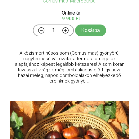
Cornus mas 'Macrocarpa'
Online ár
9 900 Ft
Kosárba
A közismert húsos som (Cornus mas) gyönyörű,
nagytermésű változata, a termés tömege az
alapfajéhoz képest legalább kétszeres! A som korán
tavasszal virágzik még lombfakadás előtt így adva
hazai meleg, napos domboldalakon elhelyezkedő
ereinknek gyönyö ...