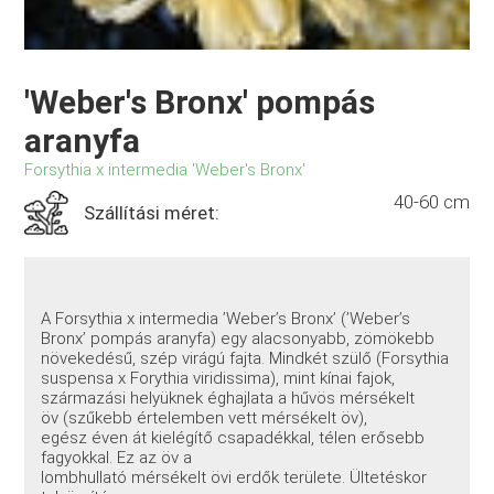
'Weber's Bronx' pompás
aranyfa
Forsythia x intermedia 'Weber's Bronx'
40-60 cm
Szállítási méret:
A Forsythia x intermedia ’Weber’s Bronx’ (’Weber’s
Bronx’ pompás aranyfa) egy alacsonyabb, zömökebb
növekedésű, szép virágú fajta. Mindkét szülő (Forsythia
suspensa x Forythia viridissima), mint kínai fajok,
származási helyüknek éghajlata a hűvös mérsékelt
öv (szűkebb értelemben vett mérsékelt öv),
egész éven át kielégítő csapadékkal, télen erősebb
fagyokkal. Ez az öv a
lombhullató mérsékelt övi erdők területe. Ültetéskor