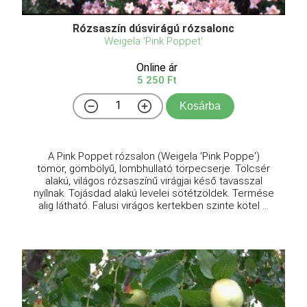
Rózsaszín dúsvirágú rózsalonc
Weigela 'Pink Poppet'
Online ár
5 250 Ft
Kosárba
A Pink Poppet rózsalon (Weigela 'Pink Poppe')
tömör, gömbölyű, lombhullató törpecserje. Tölcsér
alakú, világos rózsaszínű virágjai késő tavasszal
nyílnak. Tojásdad alakú levelei sötétzöldek. Termése
alig látható. Falusi virágos kertekben szinte kötel ...