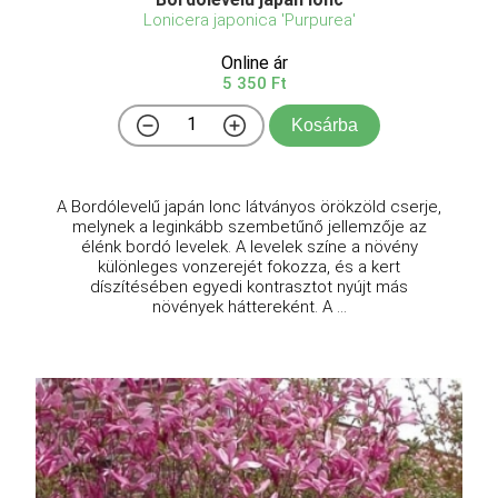
Lonicera japonica 'Purpurea'
Online ár
5 350 Ft
Kosárba
A Bordólevelű japán lonc látványos örökzöld cserje,
melynek a leginkább szembetűnő jellemzője az
élénk bordó levelek. A levelek színe a növény
különleges vonzerejét fokozza, és a kert
díszítésében egyedi kontrasztot nyújt más
növények háttereként. A ...