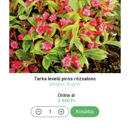
Tarka levelű piros rózsalonc
Weigela 'Brigela'
Online ár
2 950 Ft
Kosárba