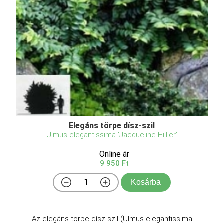
Elegáns törpe dísz-szil
Ulmus elegantissima 'Jacqueline Hillier'
Online ár
9 950 Ft
Kosárba
Az elegáns törpe dísz-szil (Ulmus elegantissima