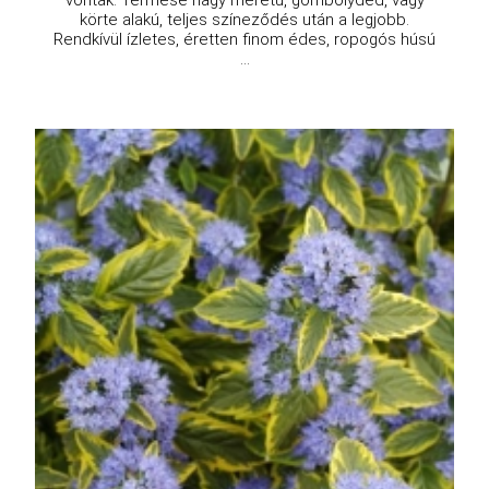
körte alakú, teljes színeződés után a legjobb.
Rendkívül ízletes, éretten finom édes, ropogós húsú
...