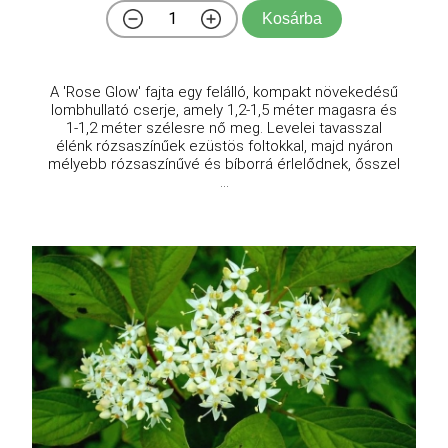
Kosárba
A 'Rose Glow' fajta egy felálló, kompakt növekedésű
lombhullató cserje, amely 1,2-1,5 méter magasra és
1-1,2 méter szélesre nő meg. Levelei tavasszal
élénk rózsaszínűek ezüstös foltokkal, majd nyáron
mélyebb rózsaszínűvé és bíborrá érlelődnek, ősszel
...