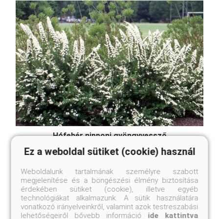
Hófehér nipponi gyöngyvessző
Spiraea nipponica 'Snowmound'
Ez a weboldal sütiket (cookie) használ
Online ár
Weboldalunk tartalmának személyre szabott
2 450 Ft
megjelenítése és a böngészési élmény biztosítása
érdekében sütiket (cookie), illetve egyéb
Kosárba
technológiákat alkalmazunk. A sütik használatára
vonatkozó irányelveinkről, valamint azok testreszabási
lehetőségeiről bővebb információ
ide kattintva