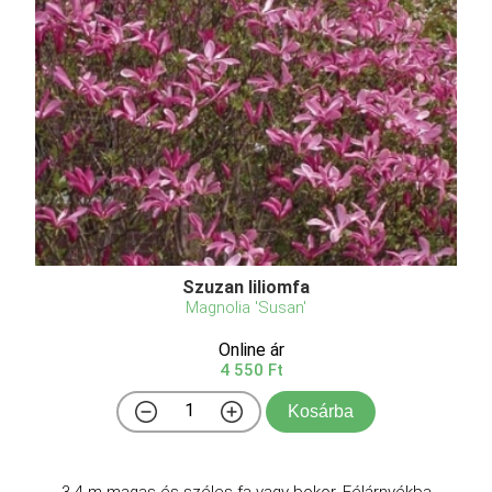
Szuzan liliomfa
Magnolia 'Susan'
Online ár
4 550 Ft
Kosárba
3-4 m magas és széles fa vagy bokor. Félárnyékba