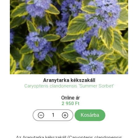
Aranytarka kékszakáll
Caryopteris clandonensis 'Summer Sorbet'
Online ár
2 950 Ft
Kosárba
Az Aranytarka kékszakáll (Caryopteris clandonensis