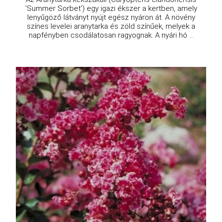
'Summer Sorbet') egy igazi ékszer a kertben, amely
lenyűgöző látványt nyújt egész nyáron át. A növény
színes levelei aranytarka és zöld színűek, melyek a
napfényben csodálatosan ragyognak. A nyári hó ...