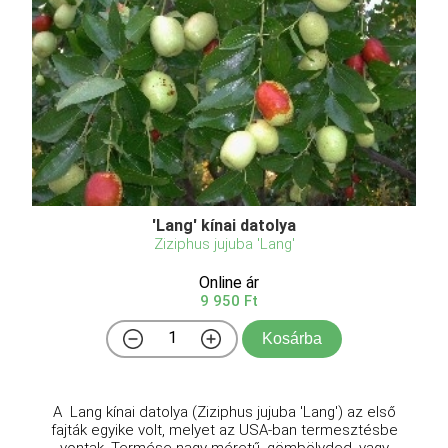
'Lang' kínai datolya
Ziziphus jujuba 'Lang'
Online ár
9 950 Ft
Kosárba
A Lang kínai datolya (Ziziphus jujuba 'Lang') az első
fajták egyike volt, melyet az USA-ban termesztésbe
vontak. Termése nagy méretű, gömbölyded, vagy