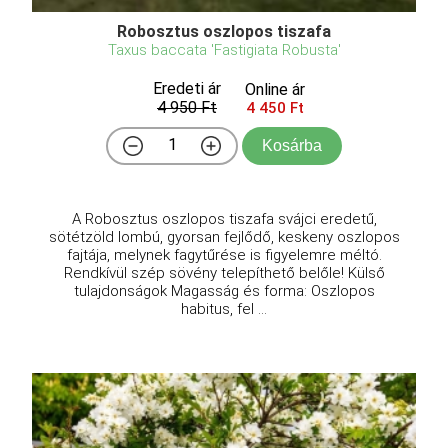
Robosztus oszlopos tiszafa
Taxus baccata 'Fastigiata Robusta'
Eredeti ár
Online ár
4 950 Ft
4 450 Ft
Kosárba
A Robosztus oszlopos tiszafa svájci eredetű,
sötétzöld lombú, gyorsan fejlődő, keskeny oszlopos
fajtája, melynek fagytűrése is figyelemre méltó.
Rendkívül szép sövény telepíthető belőle! Külső
tulajdonságok Magasság és forma: Oszlopos
habitus, fel ...