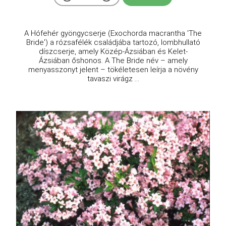
A Hófehér gyöngycserje (Exochorda macrantha 'The
Bride') a rózsafélék családjába tartozó, lombhullató
díszcserje, amely Közép-Ázsiában és Kelet-
Ázsiában őshonos. A The Bride név – amely
menyasszonyt jelent – tökéletesen leírja a növény
tavaszi virágz ...