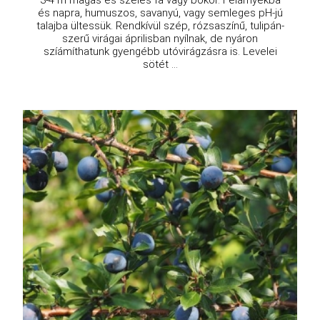
és napra, humuszos, savanyú, vagy semleges pH-jú
talajba ültessük. Rendkívül szép, rózsaszínű, tulipán-
szerű virágai áprilisban nyílnak, de nyáron
szíámíthatunk gyengébb utóvirágzásra is. Levelei
sötét ...