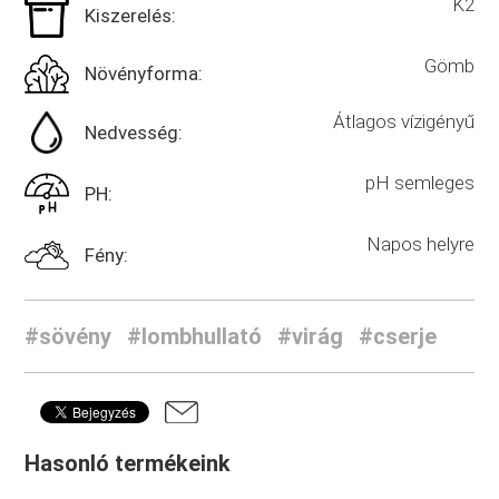
K2
Kiszerelés:
Gömb
Növényforma:
Átlagos vízigényű
Nedvesség:
pH semleges
PH:
Napos helyre
Fény:
#sövény
#lombhullató
#virág
#cserje
Hasonló termékeink