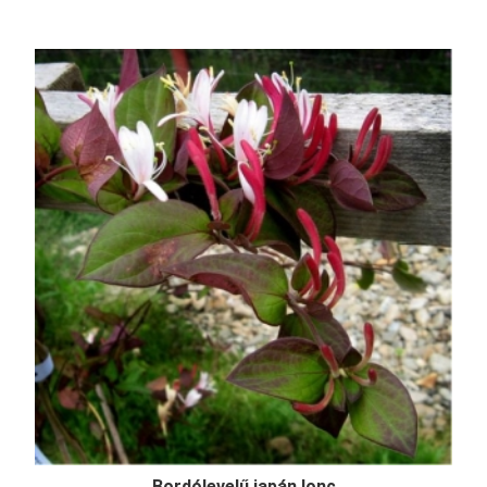
Bordólevelű japán lonc