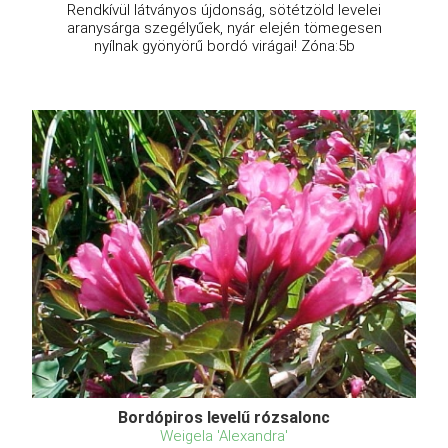
Rendkívül látványos újdonság, sötétzöld levelei
aranysárga szegélyűek, nyár elején tömegesen
nyílnak gyönyörű bordó virágai! Zóna:5b
Bordópiros levelű rózsalonc
Weigela 'Alexandra'