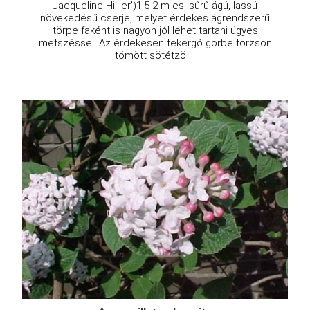
Jacqueline Hillier')1,5-2 m-es, sűrű ágú, lassú
növekedésű cserje, melyet érdekes ágrendszerű
törpe faként is nagyon jól lehet tartani ügyes
metszéssel. Az érdekesen tekergő görbe törzsön
tömött sötétzö ...