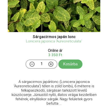
Sárgacirmos japán lonc
Lonicera japonica 'Aureoreticulata'
Online ár
3 350 Ft
Kosárba
A sárgacirmos japánlonc (Lonicera japonica
'Aureoreticulata') télen is zöld lombú, 6 méterre is
felkapaszkodó, sárgásan tarkázott levelű
kúszócserje. Júniustól nyíló, illatos virágai kezdetben
fehérek, elnyíláskor sárgák. Nagy felületek gyors
befutta ...