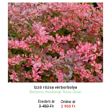
Izzó rózsa vérborbolya
Berberis thunbergii 'Rose Glow'
Eredeti ár
Online ár
3 450 Ft
2 950 Ft