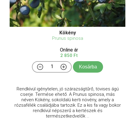
Kökény
Prunus spinosa
Online ár
2 850 Ft
Kosárba
Rendkívül igénytelen, jó szárazságtűrő, tövises ágú
cserje. Termése ehető. A Prunus spinosa, más
néven Kökény, sokoldalú kerti növény, amely a
rózsafélék családjába tartozik. Ez a kis fa vagy bokor
rendkívül népszerű a kertészek és
természetkedvelők ...