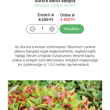
Aurora illatos bangita
Viburnum carlesii 'Aurora'
Eredeti ár
Online ár
6 250 Ft
5 950 Ft
Kosárba
Az Aurora a koreai származású Viburnum carlesii
(illatos bangita) egyik legkedveltebb, legillatosabb
fajtája. Nevét a hajnali rózsaszínes fényről kapta,
utalva a virágok színváltozására. Kifejlett magassága
és szélessége is 1,5-2 méter, így kerekded, ...