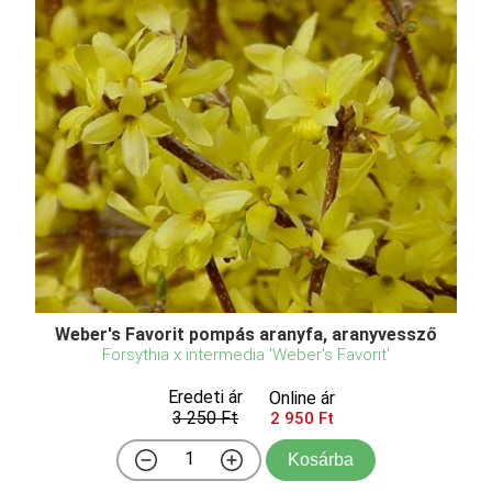
Weber's Favorit pompás aranyfa, aranyvessző
Forsythia x intermedia 'Weber's Favorit'
Eredeti ár
Online ár
3 250 Ft
2 950 Ft
Kosárba