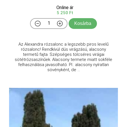
Online ár
5 250 Ft
Kosárba
Az Alexandra rózsalonc a legszebb piros levelű
rózsalonc! Rendkívül dús virágzású, alacsony
termetű fajta. Szépséges tölcséres virágai
sötétrózsaszínűek. Alacsony termete miatt sokféle
felhasználása javasolható. Pl.: alacsony nyíratlan
sövényként, de ...