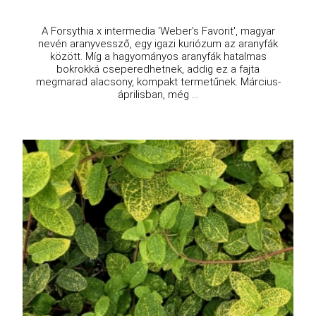
A Forsythia x intermedia 'Weber's Favorit', magyar
nevén aranyvessző, egy igazi kuriózum az aranyfák
között. Míg a hagyományos aranyfák hatalmas
bokrokká cseperedhetnek, addig ez a fajta
megmarad alacsony, kompakt termetűnek. Március-
áprilisban, még ...