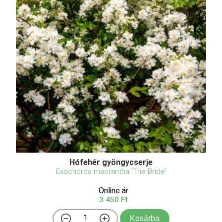
Hófehér gyöngycserje
Exochorda macrantha 'The Bride'
Online ár
3 450 Ft
Kosárba