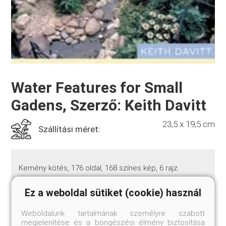
Water Features for Small
Gadens, Szerző: Keith Davitt
23,5 x 19,5 cm
Szállítási méret:
Kemény kötés, 176 oldal, 168 színes kép, 6 rajz.
Ez a weboldal sütiket (cookie) használ
Celebrated designer Keith Davitt brings the delights of
the water garden within reach of everyone in
Water
Weboldalunk tartalmának személyre szabott
Features for Small Gardens.
With a clear eye to design,
megjelenítése és a böngészési élmény biztosítása