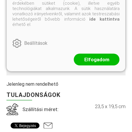
construction, materials, and maintenance, Davitt offers
érdekében sütiket (cookie), illetve egyéb
alternatives for every style of garden and every budget.
technológiákat alkalmazunk. A sütik használatára
Detailed case studies depict actual gardens
vonatkozó irányelveinkről, valamint azok testreszabási
progressing from the planning stage to planting, and
lehetőségeiről bővebb információ
ide kattintva
the author shows step by step how such features are
érhető el.
created using only modest building skills. Types of
water gardens discussed include: natural, formal, and
informal pools; raised and in-ground formal fountains;
Beállítások
wall fountains; streams and waterfalls; and bog and tub
gardens. Heavily illustrated and packed with practical
information,
Water Features for Small Gardens
is a must
for any gardener seeking to bring his or her garden to
Elfogadom
the next level.
Jelenleg nem rendelhető
TULAJDONSÁGOK
23,5 x 19,5 cm
Szállítási méret: