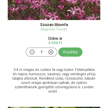
Szuzan liliomfa
Magnolia 'Susan'
Online ár
4 550 Ft
Kosárba
3-4 m magas és széles fa vagy bokor. Félárnyékba
és napra, humuszos, savanyú, vagy semleges pH-jú
talajba ültessük. Rendkívül szép, rózsaszínű, tulipán-
szerű virágai áprilisban nyílnak, de nyáron
szíámíthatunk gyengébb utóvirágzásra is. Levelei
sötét ...