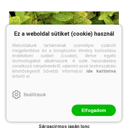
Ez a weboldal sütiket (cookie) használ
Weboldalunk tartalmának személyre szabott
megjelenítése és a böngészési élmény biztosítása
érdekében sütiket (cookie), illetve egyéb
technológiákat alkalmazunk. A sütik használatára
vonatkozó irányelveinkről, valamint azok testreszabási
lehetőségeiről bővebb információ
ide kattintva
érhető el.
Beállítások
Elfogadom
Sárgacirmos japán lonc