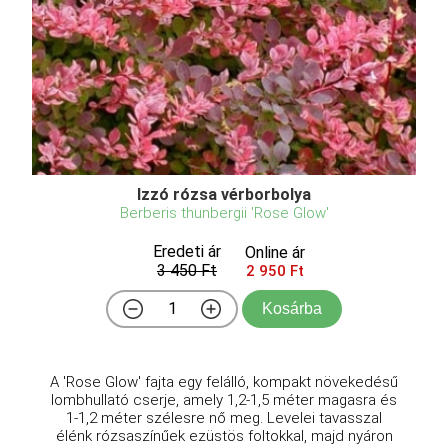
Izzó rózsa vérborbolya
Berberis thunbergii 'Rose Glow'
Eredeti ár
Online ár
3 450 Ft
2 950 Ft
Kosárba
A 'Rose Glow' fajta egy felálló, kompakt növekedésű
lombhullató cserje, amely 1,2-1,5 méter magasra és
1-1,2 méter szélesre nő meg. Levelei tavasszal
élénk rózsaszínűek ezüstös foltokkal, majd nyáron