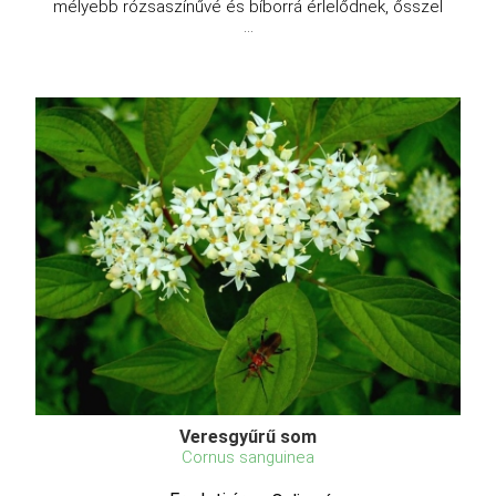
mélyebb rózsaszínűvé és bíborrá érlelődnek, ősszel
...
Veresgyűrű som
Cornus sanguinea