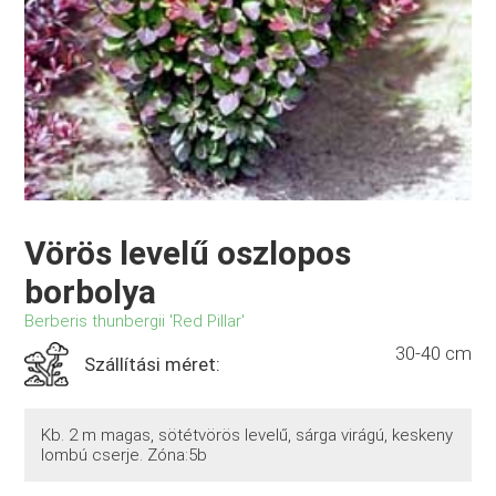
Vörös levelű oszlopos
borbolya
Berberis thunbergii 'Red Pillar'
30-40 cm
Szállítási méret:
Kb. 2 m magas, sötétvörös levelű, sárga virágú, keskeny
lombú cserje. Zóna:5b