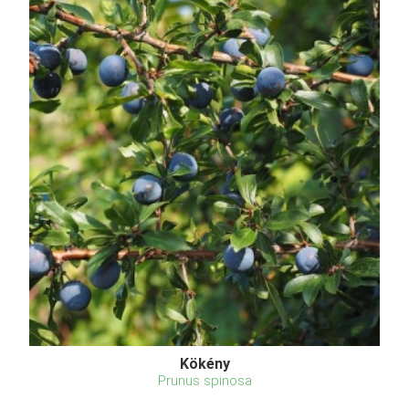
Kökény
Prunus spinosa