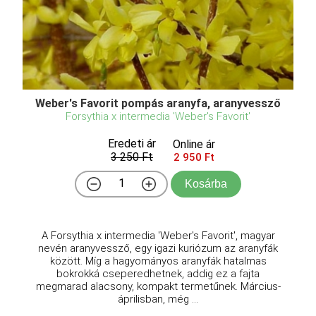
Weber's Favorit pompás aranyfa, aranyvessző
Forsythia x intermedia 'Weber's Favorit'
Eredeti ár
Online ár
3 250 Ft
2 950 Ft
Kosárba
A Forsythia x intermedia 'Weber's Favorit', magyar
nevén aranyvessző, egy igazi kuriózum az aranyfák
között. Míg a hagyományos aranyfák hatalmas
bokrokká cseperedhetnek, addig ez a fajta
megmarad alacsony, kompakt termetűnek. Március-
áprilisban, még ...