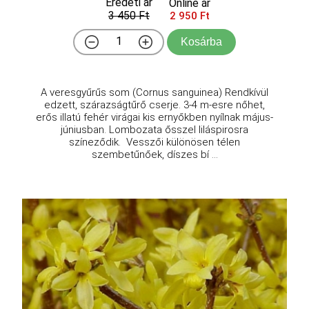
Eredeti ár
Online ár
3 450 Ft
2 950 Ft
Kosárba
A veresgyűrűs som (Cornus sanguinea) Rendkívül
edzett, szárazságtűrő cserje. 3-4 m-esre nőhet,
erős illatú fehér virágai kis ernyőkben nyílnak május-
júniusban. Lombozata ősszel liláspirosra
színeződik. Vesszői különösen télen
szembetűnőek, díszes bí ...