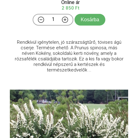
Online ár
2 850 Ft
Kosárba
Rendkívül igénytelen, jó szárazságtűrő, tövises ágú
cserje. Termése ehető. A Prunus spinosa, más
néven Kökény, sokoldalú kerti növény, amely a
rózsafélék családjába tartozik. Ez a kis fa vagy bokor
rendkívül népszerű a kertészek és
természetkedvelők ...