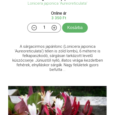
Lonicera japonica 'Aureoreticulata'
Online ár
3 350 Ft
Kosárba
A sárgacirmos japánlonc (Lonicera japonica
'Aureoreticulata') télen is zöld lombú, 6 méterre is
felkapaszkodó, sárgásan tarkázott levelű
kúszócserje. Júniustól nyíló, illatos virágai kezdetben
fehérek, elnyíláskor sárgák. Nagy felületek gyors
befutta ...