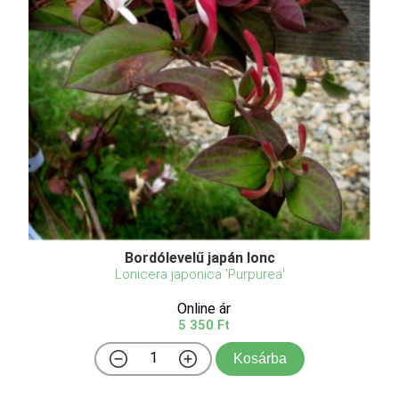
Bordólevelű japán lonc
Lonicera japonica 'Purpurea'
Online ár
5 350 Ft
Kosárba