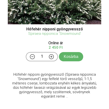
Hófehér nipponi gyöngyvessző
Spiraea nipponica 'Snowmound'
Online ár
2 450 Ft
Kosárba
Hófehér nipponi gyöngyvessző (Spiraea nipponica
'Snowmound') egy felfelé törő vesszőjű, 1-1,5
méteres cserje, lombozata enyhén kékes árnyalatú,
dús hófehér tavaszi virágzásával az egyik legszebb
gyöngyvessző, mely szoliternek, sövénynek
egyaránt reme ...