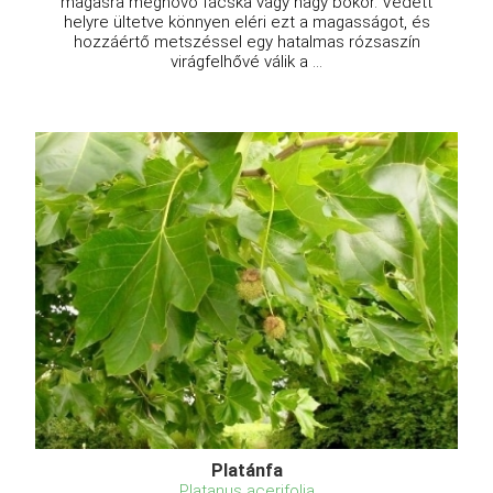
magasra megnövő fácska vagy nagy bokor. Védett
helyre ültetve könnyen eléri ezt a magasságot, és
hozzáértő metszéssel egy hatalmas rózsaszín
virágfelhővé válik a ...
Platánfa
Platanus acerifolia