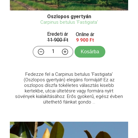
Oszlopos gyertyán
Carpinus betulus 'Fastigiata'
Eredeti ár
Online ár
11 900 Ft
9 900 Ft
Kosárba
Fedezze fel a Carpinus betulus 'Fastigiata'
(Oszlopos gyertyán) elegáns formáját! Ez az
oszlopos díszfa tökéletes választás kisebb
kertekbe, utcai ültetésre vagy formára nyírt
sövények kialakításához. Erős gyökerű, egész évben
ültethető fáinkat gondo ...