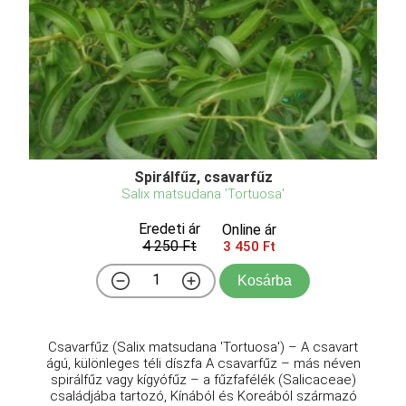
Spirálfűz, csavarfűz
Salix matsudana 'Tortuosa'
Eredeti ár
Online ár
4 250 Ft
3 450 Ft
Kosárba
Csavarfűz (Salix matsudana 'Tortuosa') – A csavart
ágú, különleges téli díszfa A csavarfűz – más néven
spirálfűz vagy kígyófűz – a fűzfafélék (Salicaceae)
családjába tartozó, Kínából és Koreából származó