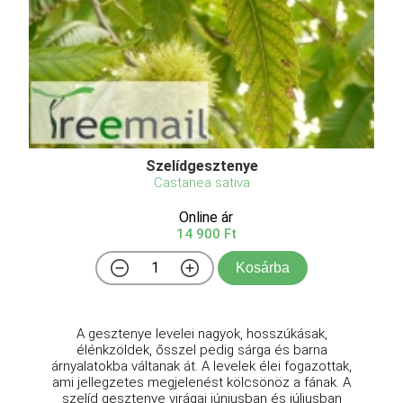
Szelídgesztenye
Castanea sativa
Online ár
14 900 Ft
Kosárba
A gesztenye levelei nagyok, hosszúkásak,
élénkzöldek, ősszel pedig sárga és barna
árnyalatokba váltanak át. A levelek élei fogazottak,
ami jellegzetes megjelenést kölcsönöz a fának. A
szelíd gesztenye virágai júniusban és júliusban