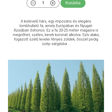
Kosárba
A kislevelű hárs, egy impozáns és elegáns
lombhullató fa, amely Európában és Nyugat-
Ázsiában őshonos. Ez a fa 20-25 méter magasra is
megnőhet, széles, kerek koronát alkotva. Szív alakú,
fogazott szélű levelei fényes zöldek, ősszel pedig
szép sárgásba ...