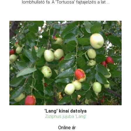
lombhullató fa. A 'Tortuosa' fajtajelzés a lat ...
'Lang' kínai datolya
Ziziphus jujuba 'Lang'
Online ár