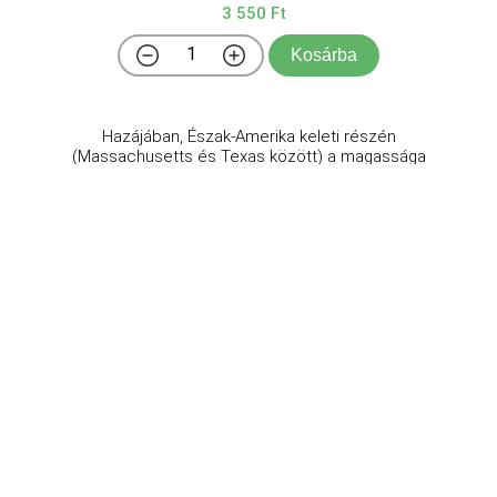
3 550 Ft
Kosárba
Hazájában, Észak-Amerika keleti részén
(Massachusetts és Texas között) a magassága
elérheti akár az 50 métert is. Spirálisan szórt állású,
páratlanul szárnyasan összetett, fűrészes szélű
levelei vannak. Csonthéjasra emlékeztető zárt
kupacsú, durván b ...