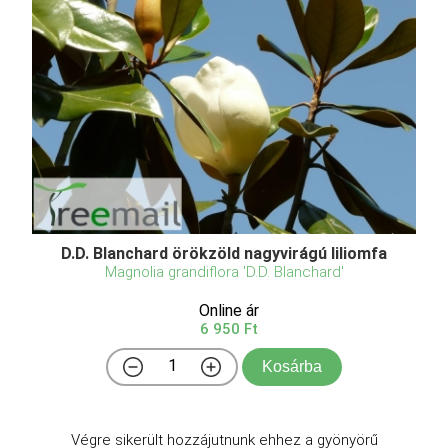
D.D. Blanchard örökzöld nagyvirágú liliomfa
Magnolia grandiflora 'D.D. Blanchard'
Online ár
6 950 Ft
Kosárba
Végre sikerült hozzájutnunk ehhez a gyönyörű