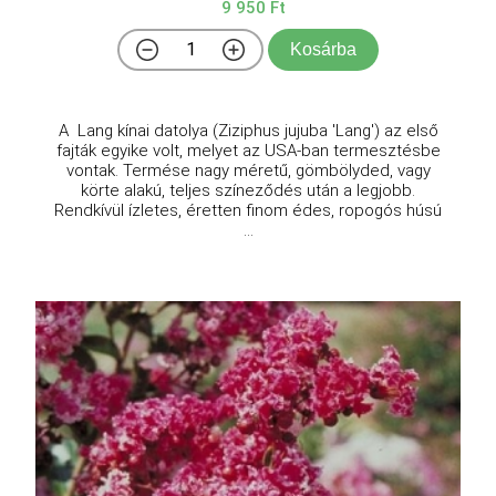
9 950 Ft
Kosárba
A Lang kínai datolya (Ziziphus jujuba 'Lang') az első
fajták egyike volt, melyet az USA-ban termesztésbe
vontak. Termése nagy méretű, gömbölyded, vagy
körte alakú, teljes színeződés után a legjobb.
Rendkívül ízletes, éretten finom édes, ropogós húsú
...