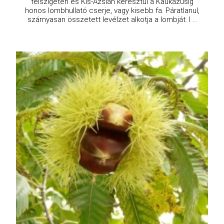
félszigeten és Kis-Ázsián keresztül a Kaukázusig
honos lombhullató cserje, vagy kisebb fa. Páratlanul,
szárnyasan összetett levélzet alkotja a lombját. I ...