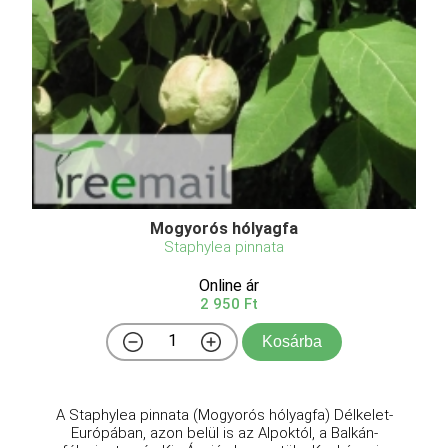
Mogyorós hólyagfa
Staphylea pinnata
Online ár
2 950 Ft
Kosárba
A Staphylea pinnata (Mogyorós hólyagfa) Délkelet-
Európában, azon belül is az Alpoktól, a Balkán-