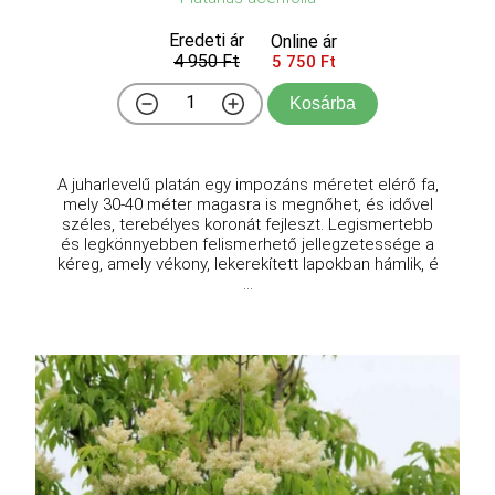
Eredeti ár
Online ár
4 950 Ft
5 750 Ft
Kosárba
A juharlevelű platán egy impozáns méretet elérő fa,
mely 30-40 méter magasra is megnőhet, és idővel
széles, terebélyes koronát fejleszt. Legismertebb
és legkönnyebben felismerhető jellegzetessége a
kéreg, amely vékony, lekerekített lapokban hámlik, é
...