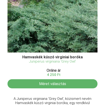
Hamvaskék kúszó virginiai boróka
Juniperus virginiana 'Grey Owl'
Online ár
4 250 Ft
Méret választás
A Juniperus virginiana 'Grey Owl', közismert nevén
Hamvaskék kúszó virginiai boróka, egy rendkívül