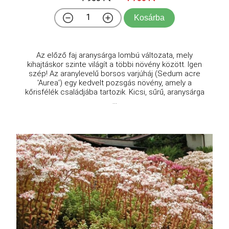
Kosárba
Az előző faj aranysárga lombú változata, mely
kihajtáskor szinte világít a többi növény között. Igen
szép! Az aranylevelű borsos varjúháj (Sedum acre
'Aurea') egy kedvelt pozsgás növény, amely a
kőrisfélék családjába tartozik. Kicsi, sűrű, aranysárga
...