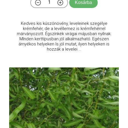
Kosárba
Kedves kis kúszónövény, leveleinek szegélye
krémfehér, de a levéllemez is krémfehérrel
márványozott. Égszínkék virágai májusban nyílnak.
MInden kerttípusban jól alkalmazható. Egészen
árnyékos helyeken ls jól mutat, ilyen helyeken is
hozzák a levelei ...