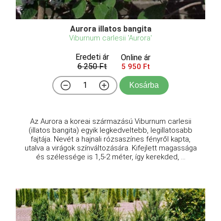
Aurora illatos bangita
Viburnum carlesii 'Aurora'
Eredeti ár
Online ár
6 250 Ft
5 950 Ft
Kosárba
Az Aurora a koreai származású Viburnum carlesii
(illatos bangita) egyik legkedveltebb, legillatosabb
fajtája. Nevét a hajnali rózsaszínes fényről kapta,
utalva a virágok színváltozására. Kifejlett magassága
és szélessége is 1,5-2 méter, így kerekded, ...