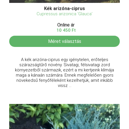
Kék arizóna-ciprus
Cupressus arizonica 'Glauca'
Online ár
10 450 Ft
Méret választás
A kék arizóna-ciprus egy igénytelen, erőteljes
szárazságtűrő növény. Sivatagi, félsivatagi zord
környezetből származik, ezért a mi kertjeink klímája
maga a kánaán számára. Ennek megfelelően gyors
növekedsű fenyőféleként kezelhetjük, amit inkább
vissz ...