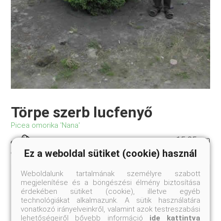
Törpe szerb lucfenyő
Picea omorika 'Nana'
15-25 cm
Szállítási méret:
Ez a weboldal sütiket (cookie) használ
Weboldalunk tartalmának személyre szabott
A szerb luc törpe alakja, mely eleinte szabályos, tömött
megjelenítése és a böngészési élmény biztosítása
gömb formájú, később sűrű, tömör, szabályos kúp alakú
érdekében sütiket (cookie), illetve egyéb
lesz. Tűi felül élénkzöldek, fonákuk ezüstös, messziről
technológiákat alkalmazunk. A sütik használatára
is jól láthatók, a lombnak így ezüstös csillogást adva.
vonatkozó irányelveinkről, valamint azok testreszabási
Értékes, nagyon szép fajta! Zóna:4a
lehetőségeiről bővebb információ
ide kattintva