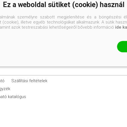
Ez a weboldal sütiket (cookie) használ
15-20 cm
talmának személyre szabott megjelenítése és a böngészési él
 (cookie), illetve egyéb technológiákat alkalmazunk. A sütik hasz
K1
valamint azok testreszabási lehetőségeiről bővebb információ
ide k
ató
Szállítási feltételek
egyzék
ató katalógus