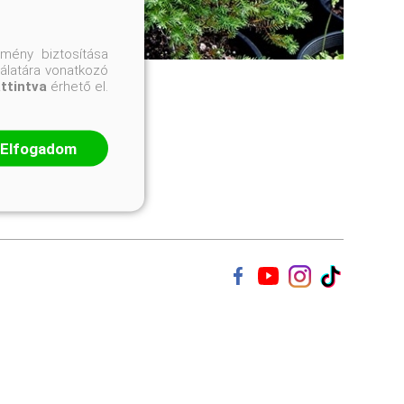
mény biztosítása
nálatára vonatkozó
attintva
érhető el.
Elfogadom