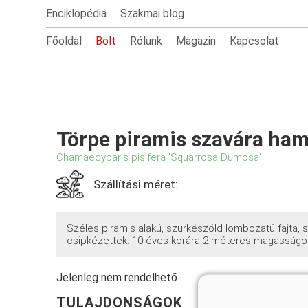
Enciklopédia
Szakmai blog
Főoldal
Bolt
Rólunk
Magazin
Kapcsolat
Törpe piramis szavára ham
Chamaecyparis pisifera 'Squarrosa Dumosa'
Szállítási méret:
Széles piramis alakú, szürkészöld lombozatú fajta, s
csipkézettek. 10 éves korára 2 méteres magasságot
Jelenleg nem rendelhető
TULAJDONSÁGOK