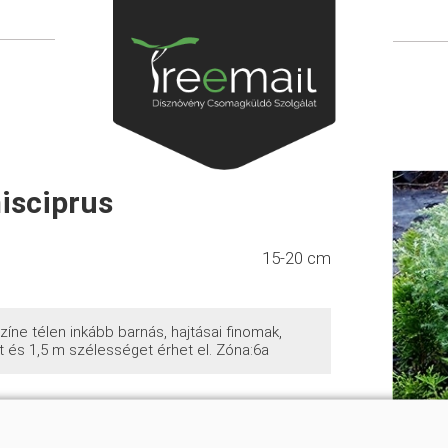
isciprus
15-20 cm
zíne télen inkább barnás, hajtásai finomak,
 és 1,5 m szélességet érhet el. Zóna:6a