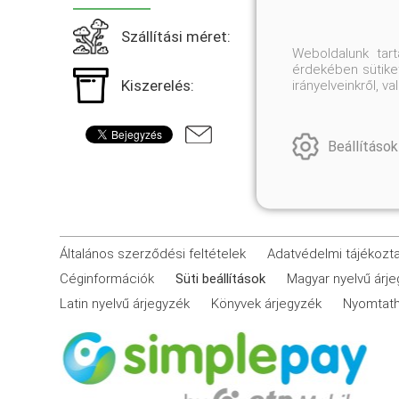
Szállítási méret:
Weboldalunk tar
érdekében sütiket
Kiszerelés:
irányelveinkről, 
Beállítások
Általános szerződési feltételek
Adatvédelmi tájékozt
Céginformációk
Süti beállítások
Magyar nyelvű árj
Latin nyelvű árjegyzék
Könyvek árjegyzék
Nyomtath