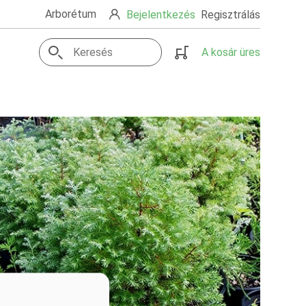
Arborétum
Bejelentkezés
Regisztrálás
A kosár üres