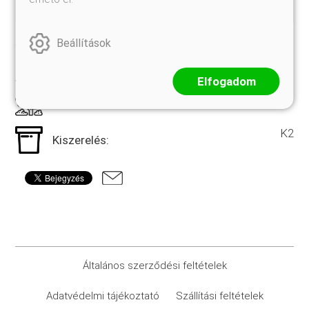
ültethető növény. Zóna:6a
Jelenleg nem rendelhető
Beállítások
TULAJDONSÁGOK
Elfogadom
20-30 cm
Szállítási méret:
K2
Kiszerelés:
Általános szerződési feltételek
Adatvédelmi tájékoztató
Szállítási feltételek