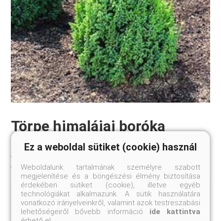
Törpe himalájai boróka
Juniperus pingii 'Loderi'
Ez a weboldal sütiket (cookie) használ
20-30 cm
Szállítási méret:
Weboldalunk tartalmának személyre szabott
megjelenítése és a böngészési élmény biztosítása
érdekében sütiket (cookie), illetve egyéb
1-1,5 m magasságot elérő, lassú növekedésű fajta.
technológiákat alkalmazunk. A sütik használatára
Széles gömbölyded, vagy kissé csúcsosodó, kúpos
vonatkozó irányelveinkről, valamint azok testreszabási
alakú, lombozata szép szürkészöld. Hazai
lehetőségeiről bővebb információ
ide kattintva
viszonyainkat jól tűrő, sziklakertbe, edényekbe is
érhető el.