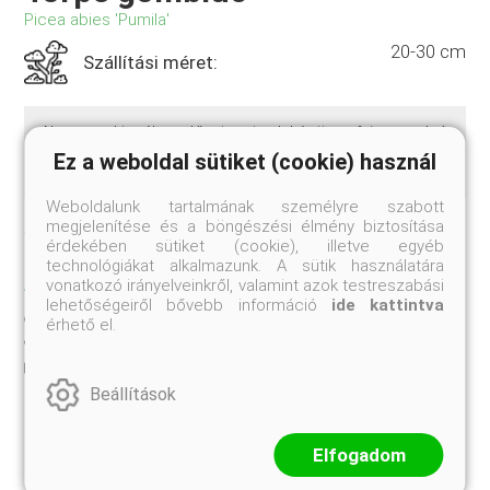
Picea abies 'Pumila'
20-30 cm
Szállítási méret:
Alacsony, kiszélesedő, piramis alakú törpe fajta, az alsó
hajtások oldalra kiterülők, a fölsők felfelé törekvők, évi
Ez a weboldal sütiket (cookie) használ
növekedése 2-3 cm. Zóna:3a
Weboldalunk tartalmának személyre szabott
megjelenítése és a böngészési élmény biztosítása
Jelenleg nem rendelhető
érdekében sütiket (cookie), illetve egyéb
technológiákat alkalmazunk. A sütik használatára
TULAJDONSÁGOK
vonatkozó irányelveinkről, valamint azok testreszabási
lehetőségeiről bővebb információ
ide kattintva
20-30 cm
Szállítási méret:
érhető el.
K3
Kiszerelés:
Beállítások
Elfogadom