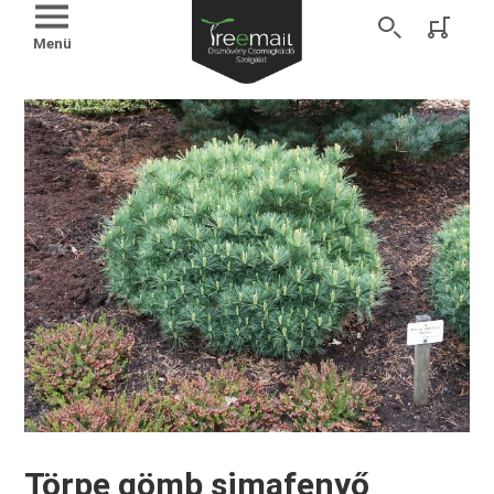
Menü
Törpe gömb simafenyő