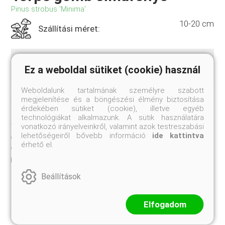
Pinus strobus 'Minima'
10-20 cm
Szállítási méret:
Lapított gömb alakú törpe forma, tűi sötétzöldek,
Ez a weboldal sütiket (cookie) használ
nagyon rövidek. Zóna:4a
Weboldalunk tartalmának személyre szabott
Jelenleg nem rendelhető
megjelenítése és a böngészési élmény biztosítása
érdekében sütiket (cookie), illetve egyéb
TULAJDONSÁGOK
technológiákat alkalmazunk. A sütik használatára
vonatkozó irányelveinkről, valamint azok testreszabási
10-20 cm
lehetőségeiről bővebb információ
ide kattintva
Szállítási méret:
érhető el.
K3
Kiszerelés:
Beállítások
Elfogadom