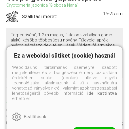
Cryptomeria japonica 'Globosa Nana'
15-25 cm
Szállítási méret:
Törpenövésű, 1-2 m magas, fiatalon szabályos gömb
alakú, később többcsúcsú növény. Tűlevelei aprók,
nyáron sárgászöldek, télen lilásak. Védett, félárnyékos
helyre ültessük. Irodalmi adatok szerint télálló, de még
Ez a weboldal sütiket (cookie) használ
kevés hazai tapasztalattal rendelkezünk róla mivel nem
túl ismert növény. Dézsás növényként tartva világos, 5-
10 °C körüli helyiségben teleltessük mérsékelt öntözés
Weboldalunk tartalmának személyre szabott
mellett.
megjelenítése és a böngészési élmény biztosítása
érdekében sütiket (cookie), illetve egyéb
technológiákat alkalmazunk. A sütik használatára
Jelenleg nem rendelhető
vonatkozó irányelveinkről, valamint azok testreszabási
lehetőségeiről bővebb információ
ide kattintva
TULAJDONSÁGOK
érhető el.
15-25 cm
Szállítási méret:
Beállítások
K5
Kiszerelés: