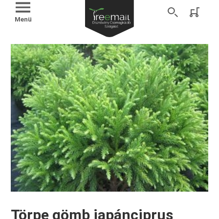
Menü
Törpe gömb japánciprus