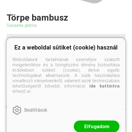
Törpe bambusz
Sasaella glabra
Legfeljebb 1 méteres termetű, jó fagytűrésű, életerős
Ez a weboldal sütiket (cookie) használ
törpebambusz, mely mutatós, sötétzöld lombú, tömött
kis bokorrá fejlődik. Levelei viszonylag nagyok,
Weboldalunk tartalmának személyre szabott
szélesek, szegélyek, térhatárolók, vízparti kiültetések
megjelenítése és a böngészési élmény biztosítása
elsőrendű örökzöld növénye!
érdekében sütiket (cookie), illetve egyéb
technológiákat alkalmazunk. A sütik használatára
vonatkozó irányelveinkről, valamint azok testreszabási
Jelenleg nem rendelhető
lehetőségeiről bővebb információ
ide kattintva
érhető el.
TULAJDONSÁGOK
K3-5-8
Beállítások
Kiszerelés:
Elfogadom