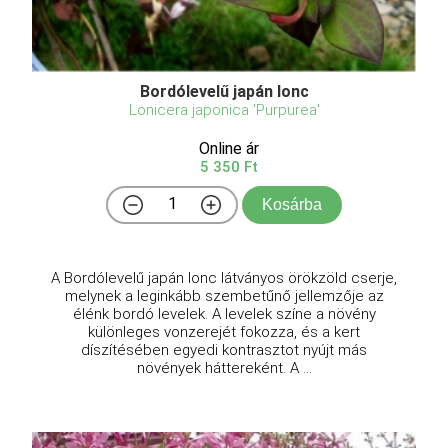
Bordólevelű japán lonc
Lonicera japonica 'Purpurea'
Online ár
5 350 Ft
Kosárba
A Bordólevelű japán lonc látványos örökzöld cserje,
melynek a leginkább szembetűnő jellemzője az
élénk bordó levelek. A levelek színe a növény
különleges vonzerejét fokozza, és a kert
díszítésében egyedi kontrasztot nyújt más
növények háttereként. A ...