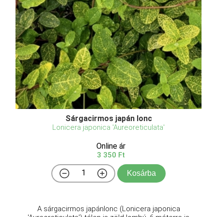
Sárgacirmos japán lonc
Lonicera japonica 'Aureoreticulata'
Online ár
3 350 Ft
Kosárba
A sárgacirmos japánlonc (Lonicera japonica