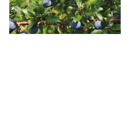
Kökény
Prunus spinosa
Online ár
2 850 Ft
Kosárba
Rendkívül igénytelen, jó szárazságtűrő, tövises ágú
cserje. Termése ehető. A Prunus spinosa, más
néven Kökény, sokoldalú kerti növény, amely a
rózsafélék családjába tartozik. Ez a kis fa vagy bokor