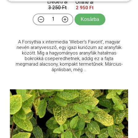
Eredeti ár
Online ár
3 250 Ft
2 950 Ft
Kosárba
A Forsythia x intermedia 'Weber's Favorit', magyar
nevén aranyvessző, egy igazi kuriózum az aranyfák
között. Míg a hagyományos aranyfák hatalmas
bokrokká cseperedhetnek, addig ez a fajta
megmarad alacsony, kompakt termetűnek. Március-
áprilisban, még ...