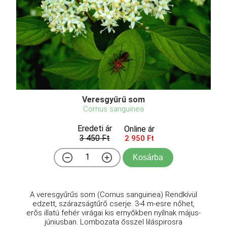
Veresgyűrű som
Cornus sanguinea
Eredeti ár
Online ár
3 450 Ft
2 950 Ft
Kosárba
A veresgyűrűs som (Cornus sanguinea) Rendkívül
edzett, szárazságtűrő cserje. 3-4 m-esre nőhet,
erős illatú fehér virágai kis ernyőkben nyílnak május-
júniusban. Lombozata ősszel liláspirosra