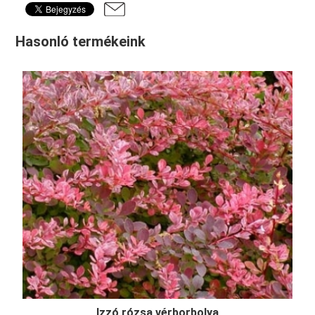
Hasonló termékeink
Izzó rózsa vérborbolya