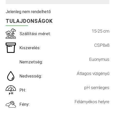
Jelenleg nem rendelhető
TULAJDONSÁGOK
15-25 cm
Szállítási méret:
CSP8x8
Kiszerelés:
Euonymus
Nemzetség:
Átlagos vízigényű
Nedvesség:
pH semleges
PH:
Félárnyékos helyre
Fény: