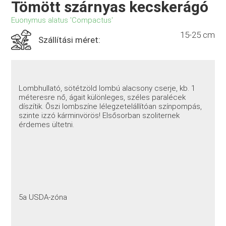
Tömött szárnyas kecskerágó
Euonymus alatus 'Compactus'
15-25 cm
Szállítási méret:
Lombhullató, sötétzöld lombú alacsony cserje, kb. 1
méteresre nő, ágait különleges, széles paralécek
díszítik. Õszi lombszíne lélegzetelállítóan színpompás,
szinte izzó kárminvörös! Elsősorban szoliternek
érdemes ültetni.
5a USDA-zóna