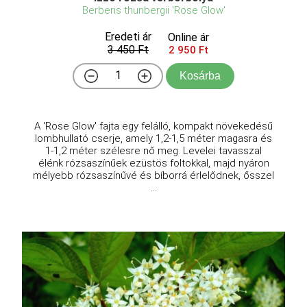
Berberis thunbergii 'Rose Glow'
Eredeti ár
Online ár
3 450 Ft
2 950 Ft
Kosárba
A 'Rose Glow' fajta egy felálló, kompakt növekedésű
lombhullató cserje, amely 1,2-1,5 méter magasra és
1-1,2 méter szélesre nő meg. Levelei tavasszal
élénk rózsaszínűek ezüstös foltokkal, majd nyáron
mélyebb rózsaszínűvé és bíborrá érlelődnek, ősszel
...