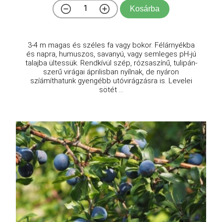
Kosárba
3-4 m magas és széles fa vagy bokor. Félárnyékba
és napra, humuszos, savanyú, vagy semleges pH-jú
talajba ültessük. Rendkívül szép, rózsaszínű, tulipán-
szerű virágai áprilisban nyílnak, de nyáron
szíámíthatunk gyengébb utóvirágzásra is. Levelei
sötét ...