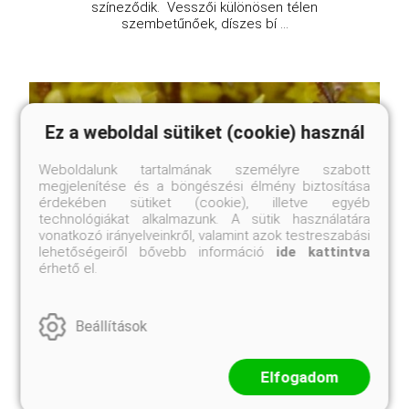
színeződik. Vesszői különösen télen
szembetűnőek, díszes bí ...
Ez a weboldal sütiket (cookie) használ
Weboldalunk tartalmának személyre szabott
megjelenítése és a böngészési élmény biztosítása
érdekében sütiket (cookie), illetve egyéb
technológiákat alkalmazunk. A sütik használatára
vonatkozó irányelveinkről, valamint azok testreszabási
lehetőségeiről bővebb információ
ide kattintva
érhető el.
Beállítások
Weber's Favorit pompás aranyfa, aranyvessző
Elfogadom
Forsythia x intermedia 'Weber's Favorit'