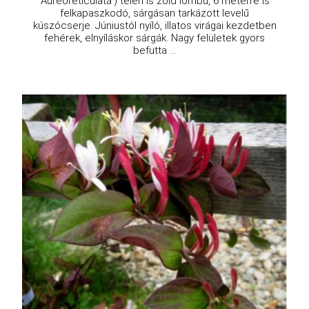
'Aureoreticulata') télen is zöld lombú, 6 méterre is
felkapaszkodó, sárgásan tarkázott levelű
kúszócserje. Júniustól nyíló, illatos virágai kezdetben
fehérek, elnyíláskor sárgák. Nagy felületek gyors
befutta ...