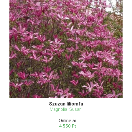
Szuzan liliomfa
Magnolia 'Susan'
Online ár
4 550 Ft