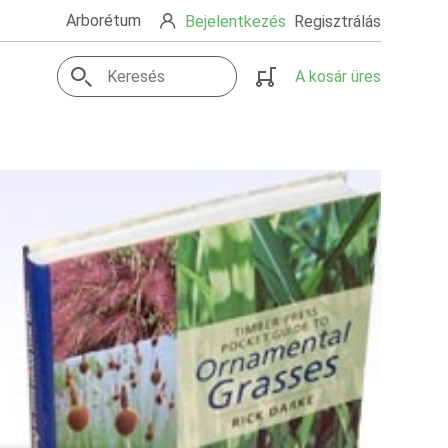
Arborétum
Bejelentkezés
Regisztrálás
A kosár üres