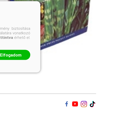
mény biztosítása
nálatára vonatkozó
attintva
érhető el.
Elfogadom