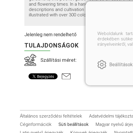
and flowering times. In a handy, compact format, new
descriptions and cultivation information. More than 
illustrated with over 300 color photographs.
Weboldalunk tar
Jelenleg nem rendelhető
érdekében sütiket
irányelveinkről, 
TULAJDONSÁGOK
Szállítási méret:
Beállítások
Általános szerződési feltételek
Adatvédelmi tájékozt
Céginformációk
Süti beállítások
Magyar nyelvű árj
Latin nyelvű árjegyzék
Könyvek árjegyzék
Nyomtath