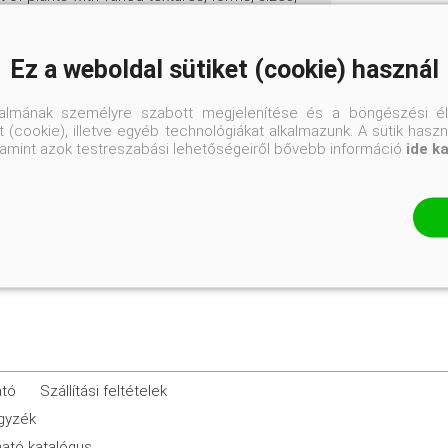
 varieties are presented, as well as plant
500 species and cultivars are covered,
Ez a weboldal sütiket (cookie) használ
talmának személyre szabott megjelenítése és a böngészési él
 (cookie), illetve egyéb technológiákat alkalmazunk. A sütik hasz
valamint azok testreszabási lehetőségeiről bővebb információ
ide k
21 x 14,5 cm
ató
Szállítási feltételek
egyzék
ató katalógus