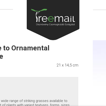
e to Ornamental
e
21 x 14,5 cm
ide range of striking grasses available to
of plants with varied textures, forms, sizes,