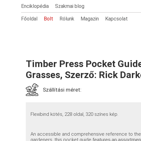
Enciklopédia
Szakmai blog
Főoldal
Bolt
Rólunk
Magazin
Kapcsolat
Timber Press Pocket Guid
Grasses, Szerző: Rick Dark
Szállítási méret:
Flexibind kötés, 228 oldal, 320 színes kép.
An accessible and comprehensive reference to the w
gardeners, this pocket guide features an assortment 