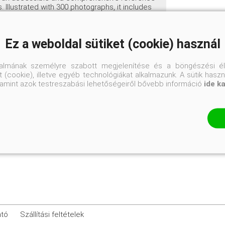
. Illustrated with 300 photographs, it includes
ests and diseases as well as lists of bulbs for
nced by the beauty of bulbs throughout the
 their choices and select the best varieties for
Ez a weboldal sütiket (cookie) használ
talmának személyre szabott megjelenítése és a böngészési él
 (cookie), illetve egyéb technológiákat alkalmazunk. A sütik hasz
valamint azok testreszabási lehetőségeiről bővebb információ
ide k
21 x 14,5 cm
ató
Szállítási feltételek