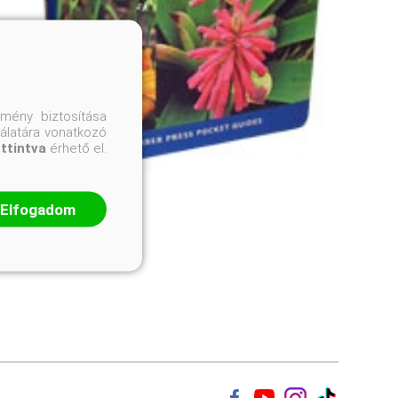
mény biztosítása
nálatára vonatkozó
attintva
érhető el.
Elfogadom