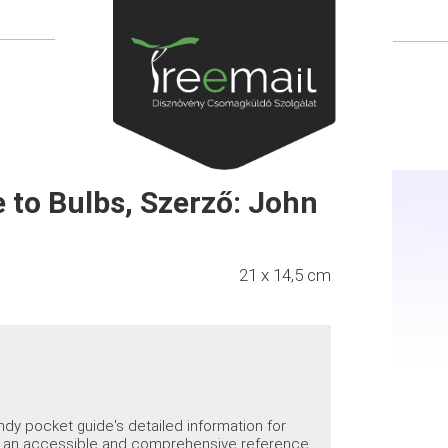
 to Bulbs, Szerző: John
21 x 14,5 cm
handy pocket guide's detailed information for
s is an accessible and comprehensive reference