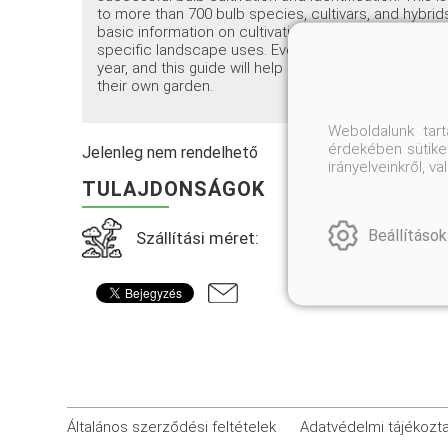
to more than 700 bulb species, cultivars, and hybrids
basic information on cultivation, maintenance, and p
specific landscape uses. Every garden can be enha
year, and this guide will help gardeners narrow down
their own garden.
Weboldalunk tar
érdekében sütiket
Jelenleg nem rendelhető
irányelveinkről, 
TULAJDONSÁGOK
Beállítások
Szállítási méret:
Általános szerződési feltételek
Adatvédelmi tájékozt