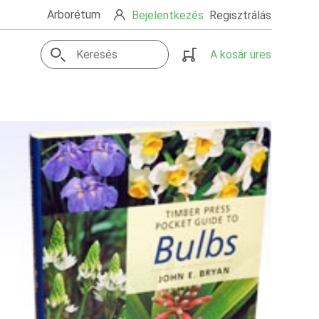
Arborétum
Bejelentkezés
Regisztrálás
A kosár üres