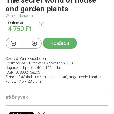
and garden plants
Wim Oudshoorn
Online ár
4 750 Ft
Kosárba
Szerző: Wim Oudshoorn
Kosmos-Z&K Uitgevers Antwerpen 2006.
Ragasztott papírkötés, 144 oldal
ISBN: 9789021582054
Színes fotókkal illusztrált, jó állapotú, angol nyelvű antikvár
könyv, 17,5 x 28,5 cm
#könyvek