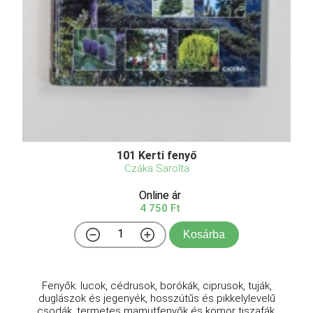
101 Kerti fenyő
Czáka Sarolta
Online ár
4 750 Ft
Kosárba
Fenyők: lucok, cédrusok, borókák, ciprusok, tuják,
duglászok és jegenyék, hosszútűs és pikkelylevelű
csodák, termetes mamutfenyők és komor tiszafák.