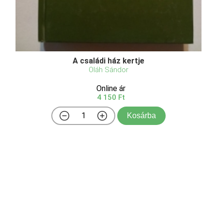
A családi ház kertje
Oláh Sándor
Online ár
4 150 Ft
Kosárba
A családi ház kertje az a kert, amit minden kertész
mélyen a magáénak érez és minden igyekezetével
arra törekszik, hogy folyton teljes pompájában álljon.
E felismerés alapján vezeti végig a szerző az
olvasót minden munkamozzanaton a kert
tervezésétől ...