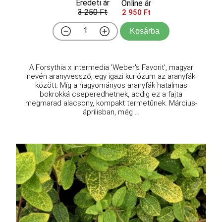
Eredeti ár
Online ár
3 250 Ft
2 950 Ft
Kosárba
A Forsythia x intermedia 'Weber's Favorit', magyar
nevén aranyvessző, egy igazi kuriózum az aranyfák
között. Míg a hagyományos aranyfák hatalmas
bokrokká cseperedhetnek, addig ez a fajta
megmarad alacsony, kompakt termetűnek. Március-
áprilisban, még ...