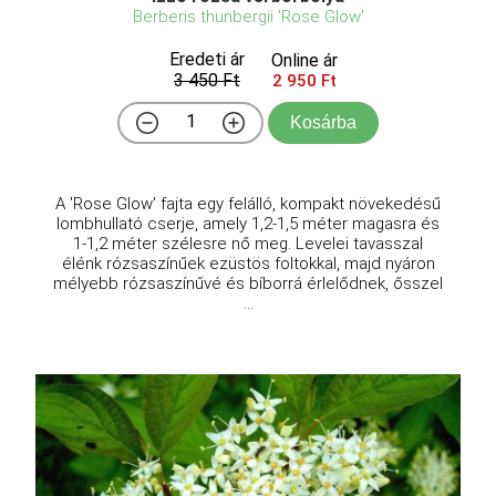
Berberis thunbergii 'Rose Glow'
Eredeti ár
Online ár
3 450 Ft
2 950 Ft
Kosárba
A 'Rose Glow' fajta egy felálló, kompakt növekedésű
lombhullató cserje, amely 1,2-1,5 méter magasra és
1-1,2 méter szélesre nő meg. Levelei tavasszal
élénk rózsaszínűek ezüstös foltokkal, majd nyáron
mélyebb rózsaszínűvé és bíborrá érlelődnek, ősszel
...