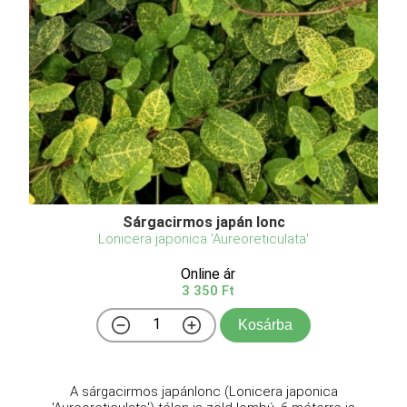
Sárgacirmos japán lonc
Lonicera japonica 'Aureoreticulata'
Online ár
3 350 Ft
Kosárba
A sárgacirmos japánlonc (Lonicera japonica