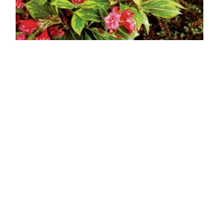
Tarka levelű piros rózsalonc
Weigela 'Brigela'
Online ár
2 950 Ft
Kosárba
Rendkívül látványos újdonság, sötétzöld levelei
aranysárga szegélyűek, nyár elején tömegesen
nyílnak gyönyörű bordó virágai! Zóna:5b