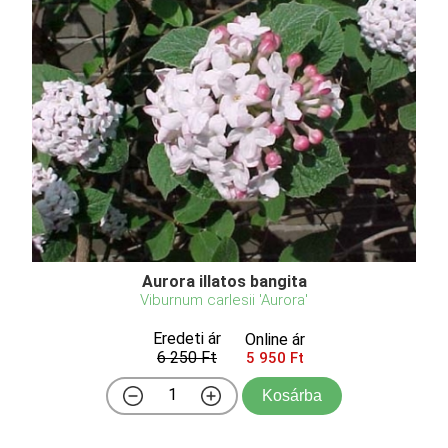
Aurora illatos bangita
Viburnum carlesii 'Aurora'
Eredeti ár
Online ár
6 250 Ft
5 950 Ft
Kosárba