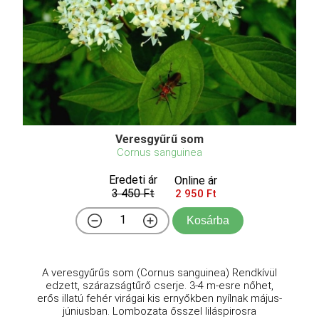
Veresgyűrű som
Cornus sanguinea
Eredeti ár
Online ár
3 450 Ft
2 950 Ft
Kosárba
A veresgyűrűs som (Cornus sanguinea) Rendkívül
edzett, szárazságtűrő cserje. 3-4 m-esre nőhet,
erős illatú fehér virágai kis ernyőkben nyílnak május-
júniusban. Lombozata ősszel liláspirosra