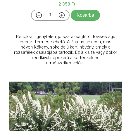
2 850 Ft
Kosárba
Rendkívül igénytelen, jó szárazságtűrő, tövises ágú
cserje. Termése ehető. A Prunus spinosa, más
néven Kökény, sokoldalú kerti növény, amely a
rózsafélék családjába tartozik. Ez a kis fa vagy bokor
rendkívül népszerű a kertészek és
természetkedvelők ...