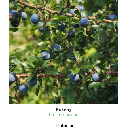
Kökény
Prunus spinosa
Online ár