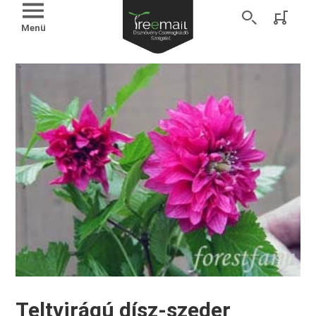
Menü
Teltvirágú dísz-szeder