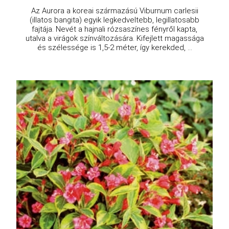
Az Aurora a koreai származású Viburnum carlesii
(illatos bangita) egyik legkedveltebb, legillatosabb
fajtája. Nevét a hajnali rózsaszínes fényről kapta,
utalva a virágok színváltozására. Kifejlett magassága
és szélessége is 1,5-2 méter, így kerekded, ...