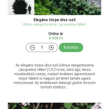
Elegáns törpe dísz-szil
Ulmus elegantissima 'Jacqueline Hillier'
Online ár
9 950 Ft
Kosárba
Az elegáns törpe dísz-szil (Ulmus elegantissima
Jacqueline Hillier')1,5-2 m-es, sűrű ágú, lassú
növekedésű cserje, melyet érdekes ágrendszerű
törpe faként is nagyon jól lehet tartani ügyes
metszéssel. Az érdekesen tekergő görbe törzsön
tömött sötétzö ...