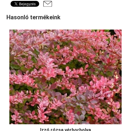
Hasonló termékeink
Izzó rózsa vérborbolya