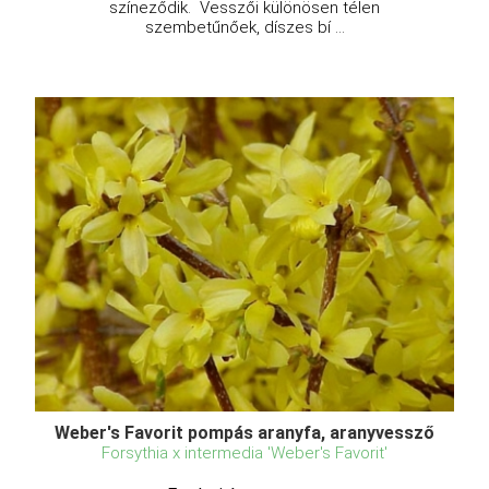
színeződik. Vesszői különösen télen
szembetűnőek, díszes bí ...
Weber's Favorit pompás aranyfa, aranyvessző
Forsythia x intermedia 'Weber's Favorit'