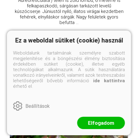
'Aureoreticulata') télen is zöld lombú, 6 méterre is
felkapaszkodó, sárgásan tarkázott levelű
kúszócserje. Júniustól nyíló, illatos virágai kezdetben
fehérek, elnyíláskor sárgák. Nagy felületek gyors
befutta ...
Ez a weboldal sütiket (cookie) használ
Weboldalunk tartalmának személyre szabott
megjelenítése és a böngészési élmény biztosítása
érdekében sütiket (cookie), illetve egyéb
technológiákat alkalmazunk. A sütik használatára
vonatkozó irányelveinkről, valamint azok testreszabási
lehetőségeiről bővebb információ
ide kattintva
érhető el.
Beállítások
Elfogadom