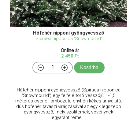
Hófehér nipponi gyöngyvessző
Spiraea nipponica 'Snowmound'
Online ár
2 450 Ft
Kosárba
Hófehér nipponi gyöngyvessző (Spiraea nipponica
'Snowmound') egy felfelé törő vesszőjű, 1-1,5
méteres cserje, lombozata enyhén kékes árnyalatú,
dús hófehér tavaszi virágzásával az egyik legszebb
gyöngyvessző, mely szoliternek, sövénynek
egyaránt reme ...