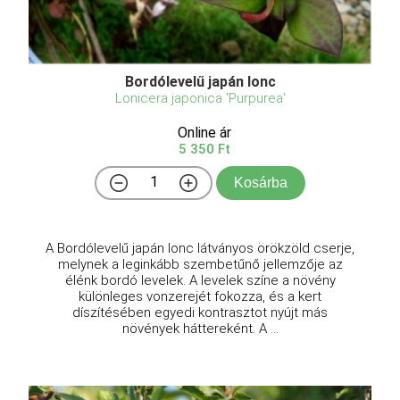
Bordólevelű japán lonc
Lonicera japonica 'Purpurea'
Online ár
5 350 Ft
Kosárba
A Bordólevelű japán lonc látványos örökzöld cserje,
melynek a leginkább szembetűnő jellemzője az
élénk bordó levelek. A levelek színe a növény
különleges vonzerejét fokozza, és a kert
díszítésében egyedi kontrasztot nyújt más
növények háttereként. A ...