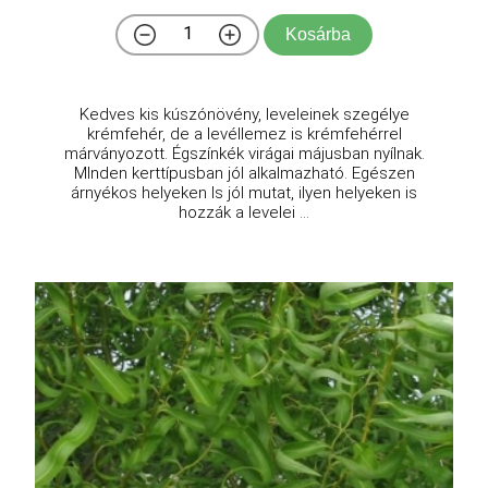
Kosárba
Kedves kis kúszónövény, leveleinek szegélye
krémfehér, de a levéllemez is krémfehérrel
márványozott. Égszínkék virágai májusban nyílnak.
MInden kerttípusban jól alkalmazható. Egészen
árnyékos helyeken ls jól mutat, ilyen helyeken is
hozzák a levelei ...