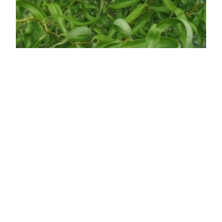
Spirálfűz, csavarfűz
Salix matsudana 'Tortuosa'
Eredeti ár
Online ár
4 250 Ft
3 450 Ft
Kosárba
Csavarfűz (Salix matsudana 'Tortuosa') – A csavart
ágú, különleges téli díszfa A csavarfűz – más néven
spirálfűz vagy kígyófűz – a fűzfafélék (Salicaceae)
családjába tartozó, Kínából és Koreából származó