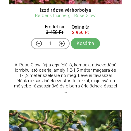
Izzó rózsa vérborbolya
Berberis thunbergii 'Rose Glow'
Eredeti ár
Online ár
3 450 Ft
2 950 Ft
Kosárba
A 'Rose Glow' fajta egy felálló, kompakt növekedésű
lombhullató cserje, amely 1,2-1,5 méter magasra és
1-1,2 méter szélesre nő meg. Levelei tavasszal
élénk rózsaszínűek ezüstös foltokkal, majd nyáron
mélyebb rózsaszínűvé és bíborrá érlelődnek, ősszel
...