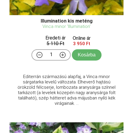
Illumination kis meténg
Vinca minor 'Illumination'
Eredeti ár
Online ár
5 110 Ft
3 950 Ft
Kosárba
Editerrán származású alapfaj, a Vinca minor
sárgatarka levelű változata. Elheverő hajtású
örökzöld félcserje, lombozata aranysárga színnel
tarkázott (a levelek közepén nagy aranysárga folt
található), szép hátteret adva májusban nyíló kék
virágainak. ...