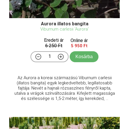
Aurora illatos bangita
Viburnum carlesii 'Aurora'
Eredeti ár
Online ár
6 250 Ft
5 950 Ft
Kosárba
Az Aurora a koreai származású Viburnum carlesii
(illatos bangita) egyik legkedveltebb, legillatosabb
fajtája. Nevét a hajnali rózsaszínes fényről kapta,
utalva a virágok színváltozására. Kifejlett magassága
és szélessége is 1,5-2 méter, így kerekded, ...