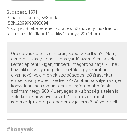
Budapest, 1971.
Puha papírkötés, 383 oldal
ISBN:2399990990094
A könyv 59 fekete-fehér ábrát és 327növényillusztrációt
tartalmaz. Jó állapotú antikvár könyv, 20x14 cm
Örök tavasz a téli zúzmarás, kopasz kertben? - Nem,
eznem túlzás! / Lehet a magyar tájakon télen is zöld
kertet építeni? - Igen,mindenki megpróbálhatja! / Élnek
hazánkban vagy megtelepíthetők nagy számban
olyannövények, melyek szélsőséges időjárásunkat
elviselik vagy éppen kedvelik? -Valóban sok ilyen van, e
könyv tanúsága szerint csak a legfontosabb fajok
számamintegy 800! / Lényeges a különbség a télen is
zöld kertek növényei között? -Igen, ezért most
ismerkedjünk meg e csoportok jellemző bélyegeivel!
#könyvek