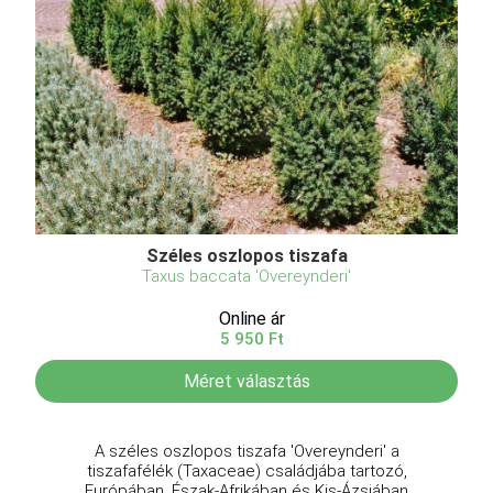
Széles oszlopos tiszafa
Taxus baccata 'Overeynderi'
Online ár
5 950 Ft
Méret választás
A széles oszlopos tiszafa 'Overeynderi' a
tiszafafélék (Taxaceae) családjába tartozó,
Európában, Észak-Afrikában és Kis-Ázsiában