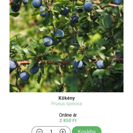
Kökény
Prunus spinosa
Online ár
2 850 Ft
Kosárba