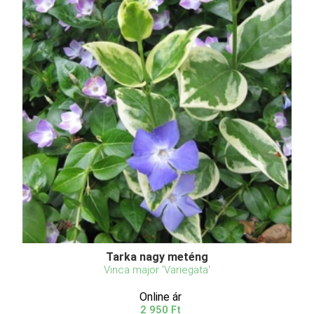
Tarka nagy meténg
Vinca major 'Variegata'
Online ár
2 950 Ft