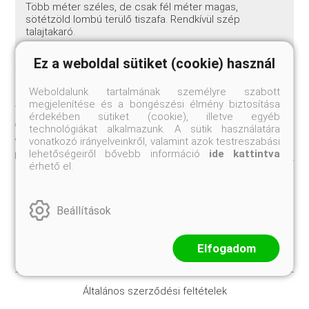
Több méter széles, de csak fél méter magas,
sötétzöld lombú terülő tiszafa. Rendkívül szép
talajtakaró.
Ez a weboldal sütiket (cookie) használ
Jelenleg nem rendelhető
Weboldalunk tartalmának személyre szabott
TULAJDONSÁGOK
megjelenítése és a böngészési élmény biztosítása
érdekében sütiket (cookie), illetve egyéb
40-60 cm
Szállítási méret:
technológiákat alkalmazunk. A sütik használatára
vonatkozó irányelveinkről, valamint azok testreszabási
lehetőségeiről bővebb információ
ide kattintva
K4
Kiszerelés:
érhető el.
Beállítások
Elfogadom
Általános szerződési feltételek