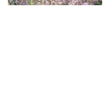
Kerti kakukkfű
Thymus vulgaris
Eredeti ár
Online ár
1 950 Ft
1 450 Ft
Kosárba