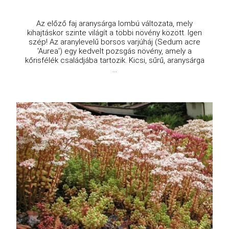
Az előző faj aranysárga lombú változata, mely
kihajtáskor szinte világít a többi növény között. Igen
szép! Az aranylevelű borsos varjúháj (Sedum acre
'Aurea') egy kedvelt pozsgás növény, amely a
kőrisfélék családjába tartozik. Kicsi, sűrű, aranysárga
...