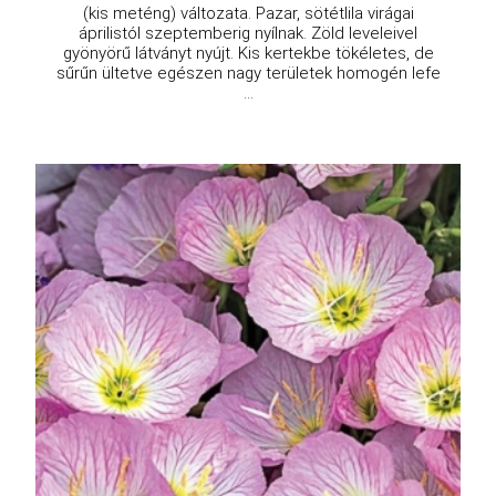
(kis meténg) változata. Pazar, sötétlila virágai
áprilistól szeptemberig nyílnak. Zöld leveleivel
gyönyörű látványt nyújt. Kis kertekbe tökéletes, de
sűrűn ültetve egészen nagy területek homogén lefe
...