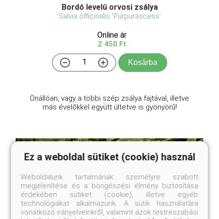
Bordó levelű orvosi zsálya
Salvia officinalis 'Purpurascens'
Online ár
2 450 Ft
Kosárba
Önállóan, vagy a többi szép zsálya fajtával, illetve
más évelőkkel együtt ültetve is gyönyörű!
Ez a weboldal sütiket (cookie) használ
Weboldalunk tartalmának személyre szabott
megjelenítése és a böngészési élmény biztosítása
érdekében sütiket (cookie), illetve egyéb
technológiákat alkalmazunk. A sütik használatára
vonatkozó irányelveinkről, valamint azok testreszabási