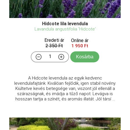
Hidcote lila levendula
Lavandula angustifolia 'Hidcote'
Eredeti ár
Online ár
2 350 Ft
1 950 Ft
Kosárba
A Hidcote levendula az egyik kedvenc
levendulafajtánk. Kiválóan fejlődik, igen stabil növény.
Kiültetve kevés betegsége van, viszont jól ellenáll a
szárazságnak, és imádja a tűző napot. Levágva is
hosszan tartja a színét, és aromás illatát. Jól társí ...