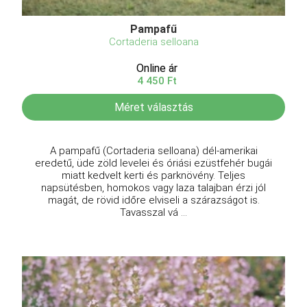
Pampafű
Cortaderia selloana
Online ár
4 450 Ft
Méret választás
A pampafű (Cortaderia selloana) dél-amerikai
eredetű, üde zöld levelei és óriási ezüstfehér bugái
miatt kedvelt kerti és parknövény. Teljes
napsütésben, homokos vagy laza talajban érzi jól
magát, de rövid időre elviseli a szárazságot is.
Tavasszal vá ...