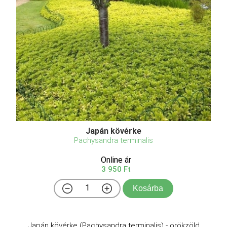
Japán kövérke
Pachysandra terminalis
Online ár
3 950 Ft
Kosárba
Japán kövérke (Pachysandra terminalis) - örökzöld