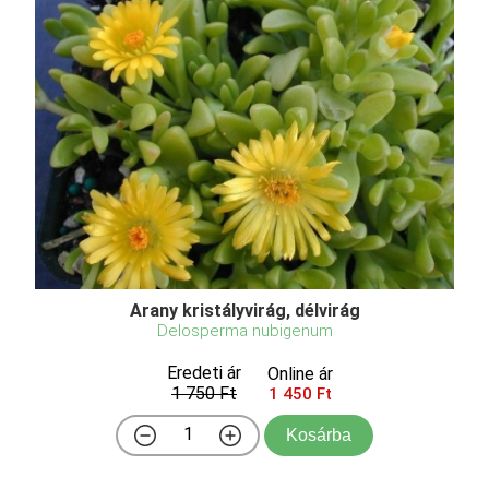
Arany kristályvirág, délvirág
Delosperma nubigenum
Eredeti ár
Online ár
1 750 Ft
1 450 Ft
Kosárba