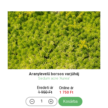
Aranylevelű borsos varjúháj
Sedum acre 'Aurea'
Eredeti ár
Online ár
1 950 Ft
1 750 Ft
Kosárba