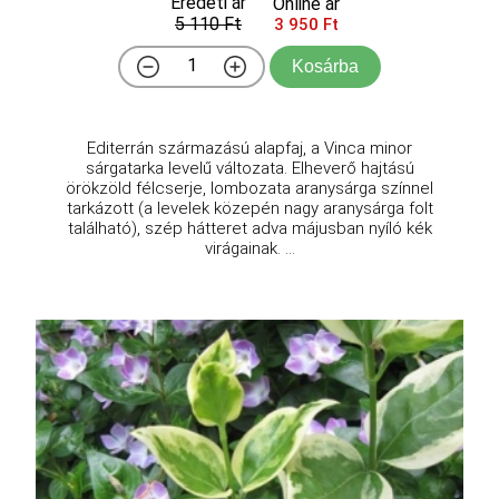
Eredeti ár
Online ár
5 110 Ft
3 950 Ft
Kosárba
Editerrán származású alapfaj, a Vinca minor
sárgatarka levelű változata. Elheverő hajtású
örökzöld félcserje, lombozata aranysárga színnel
tarkázott (a levelek közepén nagy aranysárga folt
található), szép hátteret adva májusban nyíló kék
virágainak. ...