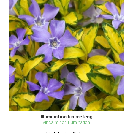
Illumination kis meténg
Vinca minor 'Illumination'