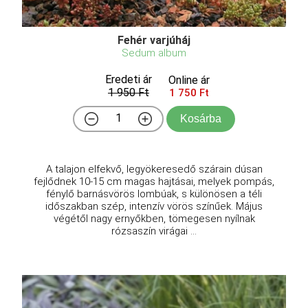
Fehér varjúháj
Sedum album
Eredeti ár
Online ár
1 950 Ft
1 750 Ft
Kosárba
A talajon elfekvő, legyökeresedő szárain dúsan
fejlődnek 10-15 cm magas hajtásai, melyek pompás,
fénylő barnásvörös lombúak, s különösen a téli
időszakban szép, intenzív vörös színűek. Május
végétől nagy ernyőkben, tömegesen nyílnak
rózsaszín virágai ...