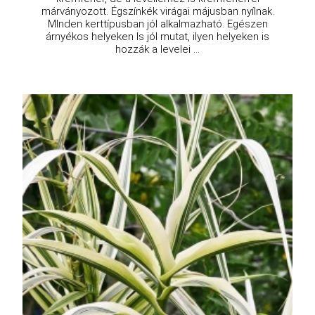
márványozott. Égszínkék virágai májusban nyílnak.
MInden kerttípusban jól alkalmazható. Egészen
árnyékos helyeken ls jól mutat, ilyen helyeken is
hozzák a levelei ...