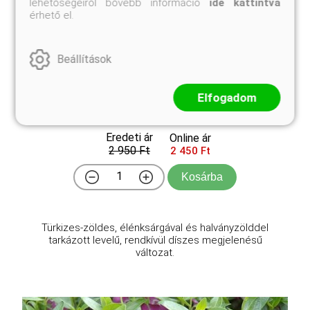
lehetőségeiről bővebb információ
ide kattintva
érhető el.
Beállítások
Elfogadom
Aranytarka lombú orvosi zsálya
Salvia officinalis 'Icterina'
Eredeti ár
Online ár
2 950 Ft
2 450 Ft
Kosárba
Türkizes-zöldes, élénksárgával és halványzölddel
tarkázott levelű, rendkívül díszes megjelenésű
változat.