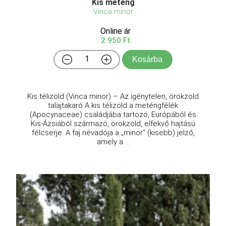
Kis meténg
Vinca minor
Online ár
2 950 Ft
Kosárba
Kis télizöld (Vinca minor) – Az igénytelen, örökzöld
talajtakaró A kis télizöld a meténgfélék
(Apocynaceae) családjába tartozó, Európából és
Kis-Ázsiából származó, örökzöld, elfekvő hajtású
félcserje. A faj névadója a „minor” (kisebb) jelző,
amely a ...