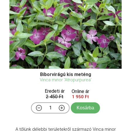
Bíborvirágú kis meténg
Vinca minor 'Atropurpurea'
Eredeti ár
Online ár
2 450 Ft
1 950 Ft
Kosárba
A tőlünk délebbi területekről származó Vinca minor