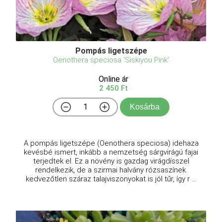
Pompás ligetszépe
Oenothera speciosa 'Siskiyou Pink'
Online ár
2 450 Ft
Kosárba
A pompás ligetszépe (Oenothera speciosa) idehaza
kevésbé ismert, inkább a nemzetség sárgvirágú fajai
terjedtek el. Ez a növény is gazdag virágdísszel
rendelkezik, de a szirmai halvány rózsaszínek.
kedvezőtlen száraz talajviszonyokat is jól tűr, így r ...