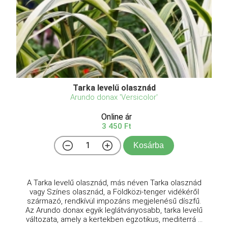
Tarka levelű olasznád
Arundo donax 'Versicolor'
Online ár
3 450 Ft
Kosárba
A Tarka levelű olasznád, más néven Tarka olasznád
vagy Színes olasznád, a Földközi-tenger vidékéről
származó, rendkívül impozáns megjelenésű díszfű.
Az Arundo donax egyik leglátványosabb, tarka levelű
változata, amely a kertekben egzotikus, mediterrá ...