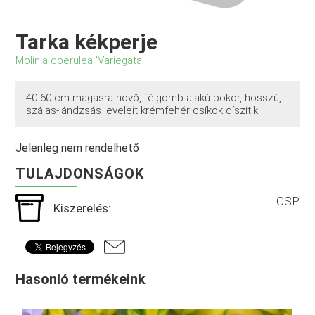
Tarka kékperje
Molinia coerulea 'Variegata'
40-60 cm magasra növő, félgömb alakú bokor, hosszú,
szálas-lándzsás leveleit krémfehér csíkok díszítik.
Jelenleg nem rendelhető
TULAJDONSÁGOK
CSP
Kiszerelés:
Hasonló termékeink