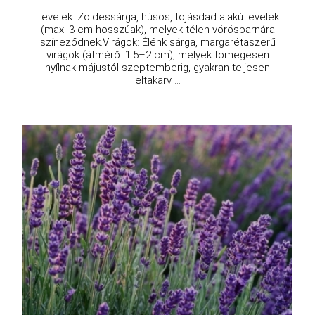
Levelek: Zöldessárga, húsos, tojásdad alakú levelek
(max. 3 cm hosszúak), melyek télen vörösbarnára
színeződnek.Virágok: Élénk sárga, margarétaszerű
virágok (átmérő: 1.5–2 cm), melyek tömegesen
nyílnak májustól szeptemberig, gyakran teljesen
eltakarv ...