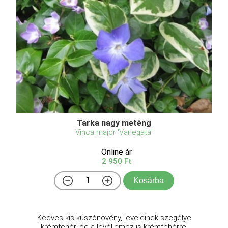
Tarka nagy meténg
Vinca major 'Variegata'
Online ár
2 950 Ft
Kosárba
Kedves kis kúszónövény, leveleinek szegélye
krémfehér, de a levéllemez is krémfehérrel