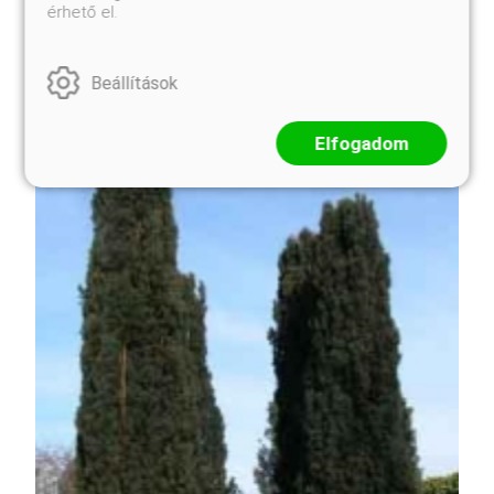
szétterülő, később, ahogy ágemeletei egymásra
érhető el.
épülnek, 2 méteres magasságot is elérő, majdnem
gömbölyded bokor lesz. Gyors növekedésű, edzett,
ellenálló, amerikai eredetű fajta. Zóna:5a
Beállítások
Elfogadom