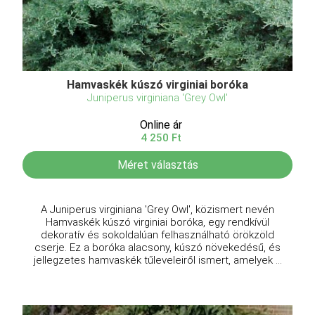
Hamvaskék kúszó virginiai boróka
Juniperus virginiana 'Grey Owl'
Online ár
4 250 Ft
Méret választás
A Juniperus virginiana 'Grey Owl', közismert nevén
Hamvaskék kúszó virginiai boróka, egy rendkívül
dekoratív és sokoldalúan felhasználható örökzöld
cserje. Ez a boróka alacsony, kúszó növekedésű, és
jellegzetes hamvaskék tűleveleiről ismert, amelyek ...