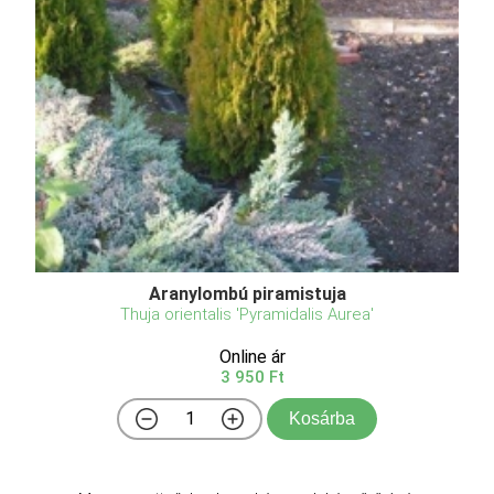
Aranylombú piramistuja
Thuja orientalis 'Pyramidalis Aurea'
Online ár
3 950 Ft
Kosárba