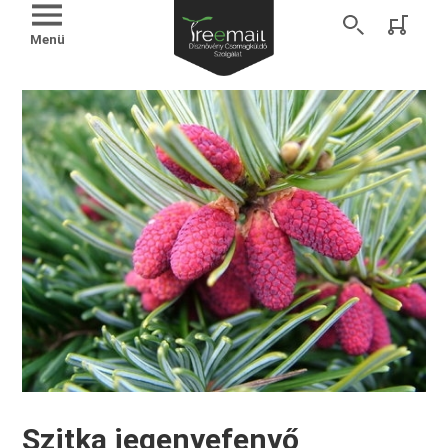
Menü
Szitka jegenyefenyő