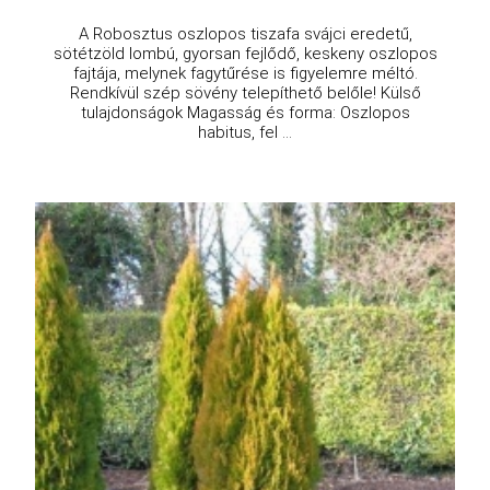
A Robosztus oszlopos tiszafa svájci eredetű,
sötétzöld lombú, gyorsan fejlődő, keskeny oszlopos
fajtája, melynek fagytűrése is figyelemre méltó.
Rendkívül szép sövény telepíthető belőle! Külső
tulajdonságok Magasság és forma: Oszlopos
habitus, fel ...