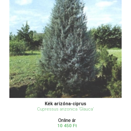
Kék arizóna-ciprus
Cupressus arizonica 'Glauca'
Online ár
10 450 Ft