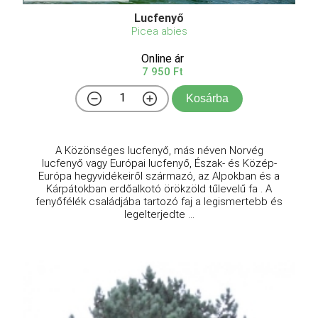
Lucfenyő
Picea abies
Online ár
7 950 Ft
Kosárba
A Közönséges lucfenyő, más néven Norvég
lucfenyő vagy Európai lucfenyő, Észak- és Közép-
Európa hegyvidékeiről származó, az Alpokban és a
Kárpátokban erdőalkotó örökzöld tűlevelű fa . A
fenyőfélék családjába tartozó faj a legismertebb és
legelterjedte ...