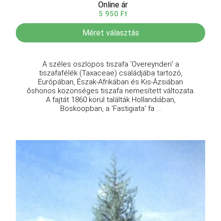
Online ár
5 950 Ft
Méret választás
A széles oszlopos tiszafa 'Overeynderi' a
tiszafafélék (Taxaceae) családjába tartozó,
Európában, Észak-Afrikában és Kis-Ázsiában
őshonos közönséges tiszafa nemesített változata.
A fajtát 1860 körül találták Hollandiában,
Boskoopban, a 'Fastigiata' fa ...