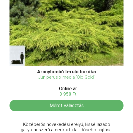
Aranylombú terülő boróka
Juniperus x media 'Old Gold'
Online ár
3 950 Ft
Méret választás
Középerős növekedési erélyű, kissé lazább
gallyrendszerű amerikai fajta. Idősebb hajtásai