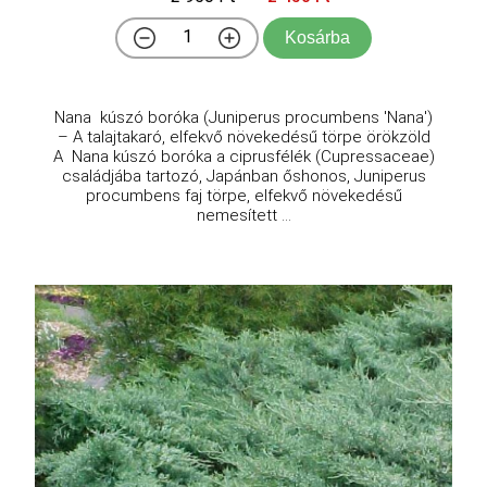
Kosárba
Nana kúszó boróka (Juniperus procumbens 'Nana')
– A talajtakaró, elfekvő növekedésű törpe örökzöld
A Nana kúszó boróka a ciprusfélék (Cupressaceae)
családjába tartozó, Japánban őshonos, Juniperus
procumbens faj törpe, elfekvő növekedésű
nemesített ...