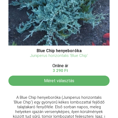
Blue Chip henyeboróka
Juniperus horizontalis 'Blue Chip'
Online ár
3 290 Ft
Méret választás
A Blue Chip henyeboróka (Juniperus horizontalis
'Blue Chip') egy gyönyörű kékes lombozattal fejlődő
talajtakaró fenyőféle. Első sorban napos, meleg
helyeken igazán versenyképes, ilyen körülmények
között tud sűrű, tömör lombozatot fejleszteni. Igaz, i