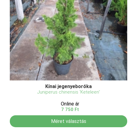
Kínai jegenyeboróka
Juniperus chinensis 'Keteleeri'
Online ár
7 750 Ft
Méret választás