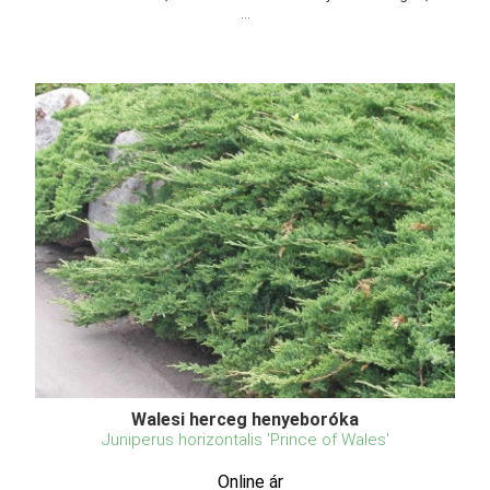
...
Walesi herceg henyeboróka
Juniperus horizontalis 'Prince of Wales'
Online ár