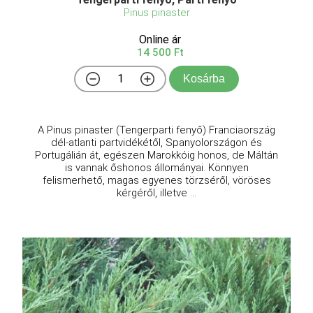
Pinus pinaster
Online ár
14 500 Ft
Kosárba
A Pinus pinaster (Tengerparti fenyő) Franciaország
dél-atlanti partvidékétől, Spanyolországon és
Portugálián át, egészen Marokkóig honos, de Máltán
is vannak őshonos állományai. Könnyen
felismerhető, magas egyenes törzséről, vöröses
kérgéről, illetve ...