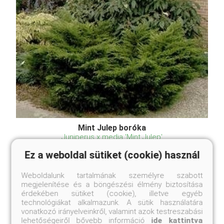
Mint Julep boróka
Juniperus x media 'Mint Julep'
Ez a weboldal sütiket (cookie) használ
Online ár
3 950 Ft
Weboldalunk tartalmának személyre szabott
megjelenítése és a böngészési élmény biztosítása
Méret választás
érdekében sütiket (cookie), illetve egyéb
technológiákat alkalmazunk. A sütik használatára
vonatkozó irányelveinkről, valamint azok testreszabási
Fényes sötétzöld lombszínű, kezdetben alacsonyan
lehetőségeiről bővebb információ
ide kattintva