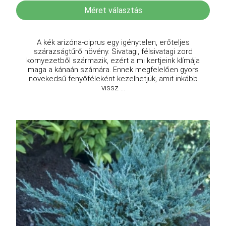
Méret választás
A kék arizóna-ciprus egy igénytelen, erőteljes
szárazságtűrő növény. Sivatagi, félsivatagi zord
környezetből származik, ezért a mi kertjeink klímája
maga a kánaán számára. Ennek megfelelően gyors
növekedsű fenyőféleként kezelhetjük, amit inkább
vissz ...