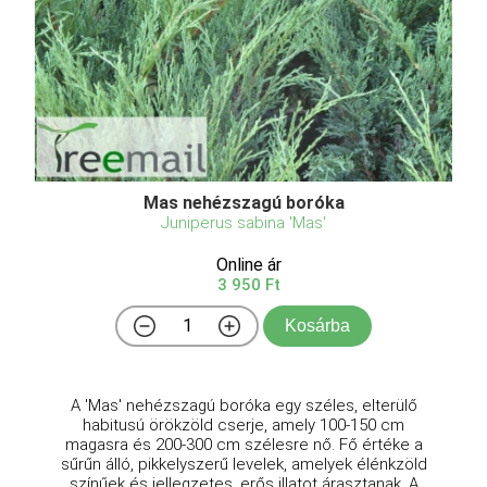
Mas nehézszagú boróka
Juniperus sabina 'Mas'
Online ár
3 950 Ft
Kosárba
A 'Mas' nehézszagú boróka egy széles, elterülő
habitusú örökzöld cserje, amely 100-150 cm
magasra és 200-300 cm szélesre nő. Fő értéke a
sűrűn álló, pikkelyszerű levelek, amelyek élénkzöld
színűek és jellegzetes, erős illatot árasztanak. A