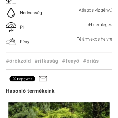
Átlagos vízigényű
Nedvesség:
pH semleges
PH:
Félárnyékos helyre
Fény:
#örökzöld
#ritkaság
#fenyő
#óriás
Hasonló termékeink