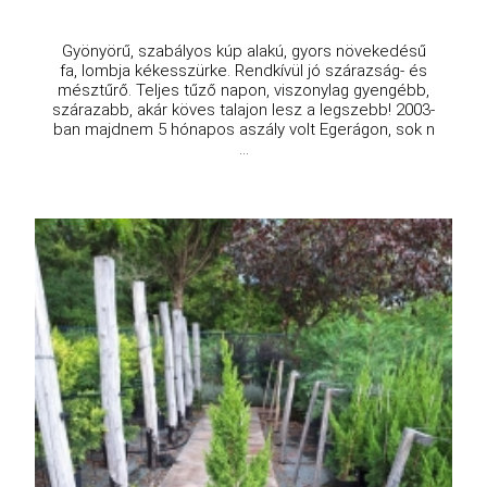
Gyönyörű, szabályos kúp alakú, gyors növekedésű
fa, lombja kékesszürke. Rendkívül jó szárazság- és
mésztűrő. Teljes tűző napon, viszonylag gyengébb,
szárazabb, akár köves talajon lesz a legszebb! 2003-
ban majdnem 5 hónapos aszály volt Egerágon, sok n
...