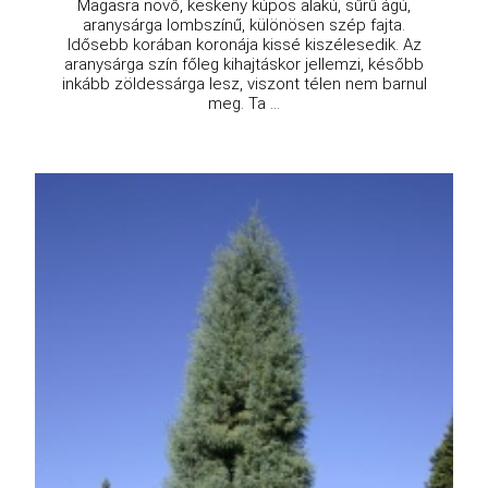
Magasra növő, keskeny kúpos alakú, sűrű ágú,
aranysárga lombszínű, különösen szép fajta.
Idősebb korában koronája kissé kiszélesedik. Az
aranysárga szín főleg kihajtáskor jellemzi, később
inkább zöldessárga lesz, viszont télen nem barnul
meg. Ta ...