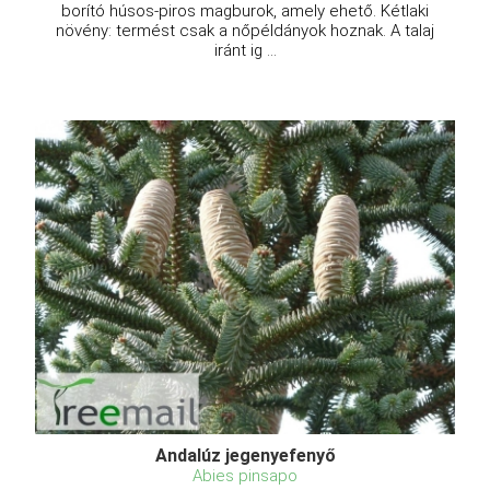
borító húsos-piros magburok, amely ehető. Kétlaki
növény: termést csak a nőpéldányok hoznak. A talaj
iránt ig ...
Andalúz jegenyefenyő
Abies pinsapo