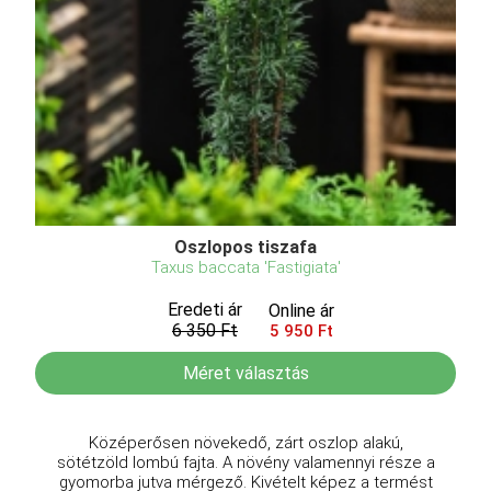
Oszlopos tiszafa
Taxus baccata 'Fastigiata'
Eredeti ár
Online ár
6 350 Ft
5 950 Ft
Méret választás
Középerősen növekedő, zárt oszlop alakú,
sötétzöld lombú fajta. A növény valamennyi része a
gyomorba jutva mérgező. Kivételt képez a termést