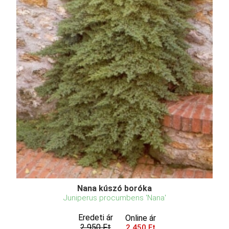
Nana kúszó boróka
Juniperus procumbens 'Nana'
Eredeti ár
Online ár
2 950 Ft
2 450 Ft