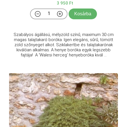
3 950 Ft
Kosárba
Szabályos ágállású, mélyzöld színű, maximum 30 cm
magas talajtakaró boróka. Igen elegáns, sűrű, tömött
zöld szőnyeget alkot. Sziklakertbe és talajtakarónak
kiválóan alkalmas. A henye boróka egyik legszebb
fajtája! A 'Walesi herceg' henyeboróka kivál ...