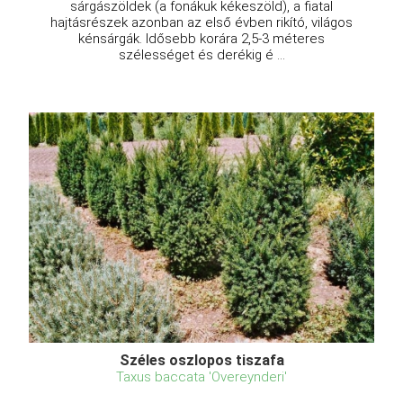
sárgászöldek (a fonákuk kékeszöld), a fiatal
hajtásrészek azonban az első évben rikító, világos
kénsárgák. Idősebb korára 2,5-3 méteres
szélességet és derékig é ...
Széles oszlopos tiszafa
Taxus baccata 'Overeynderi'