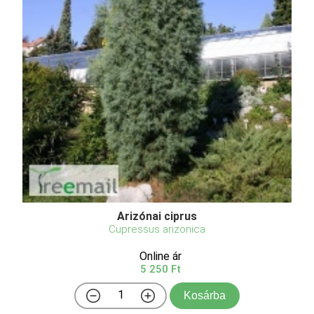
Arizónai ciprus
Cupressus arizonica
Online ár
5 250 Ft
Kosárba