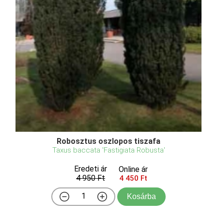
Robosztus oszlopos tiszafa
Taxus baccata 'Fastigiata Robusta'
Eredeti ár
Online ár
4 950 Ft
4 450 Ft
Kosárba