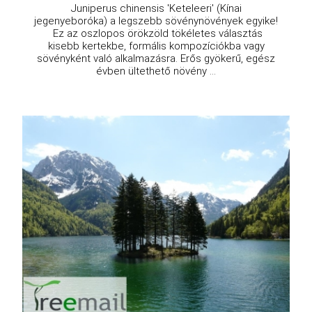
Juniperus chinensis 'Keteleeri' (Kínai
jegenyeboróka) a legszebb sövénynövények egyike!
Ez az oszlopos örökzöld tökéletes választás
kisebb kertekbe, formális kompozíciókba vagy
sövényként való alkalmazásra. Erős gyökerű, egész
évben ültethető növény ...