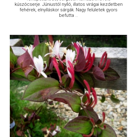
kúszócserje. Júniustól nyíló, illatos virágai kezdetben
fehérek, elnyíláskor sárgák. Nagy felületek gyors
befutta ...