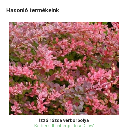
Hasonló termékeink
Izzó rózsa vérborbolya
Berberis thunbergii 'Rose Glow'