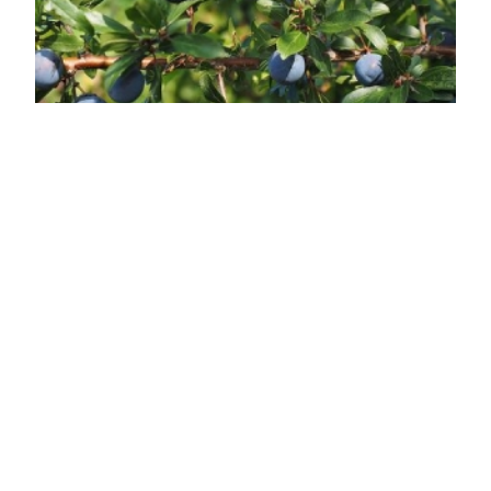
Kökény
Prunus spinosa
Online ár
2 850 Ft
Kosárba
Rendkívül igénytelen, jó szárazságtűrő, tövises ágú
cserje. Termése ehető. A Prunus spinosa, más
néven Kökény, sokoldalú kerti növény, amely a
rózsafélék családjába tartozik. Ez a kis fa vagy bokor
rendkívül népszerű a kertészek és