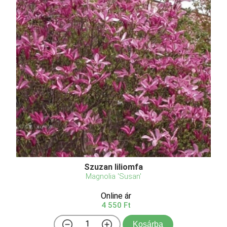
Szuzan liliomfa
Magnolia 'Susan'
Online ár
4 550 Ft
Kosárba