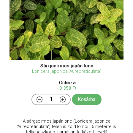
Sárgacirmos japán lonc
Lonicera japonica 'Aureoreticulata'
Online ár
3 350 Ft
Kosárba
A sárgacirmos japánlonc (Lonicera japonica
'Aureoreticulata') télen is zöld lombú, 6 méterre is
felkapaszkodó, sárgásan tarkázott levelű