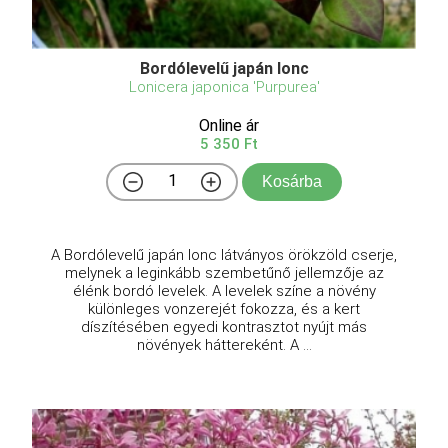
Bordólevelű japán lonc
Lonicera japonica 'Purpurea'
Online ár
5 350 Ft
Kosárba
A Bordólevelű japán lonc látványos örökzöld cserje,
melynek a leginkább szembetűnő jellemzője az
élénk bordó levelek. A levelek színe a növény
különleges vonzerejét fokozza, és a kert
díszítésében egyedi kontrasztot nyújt más
növények háttereként. A ...