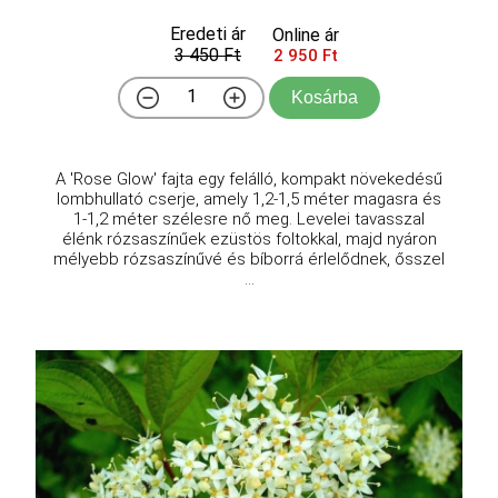
Eredeti ár
Online ár
3 450 Ft
2 950 Ft
Kosárba
A 'Rose Glow' fajta egy felálló, kompakt növekedésű
lombhullató cserje, amely 1,2-1,5 méter magasra és
1-1,2 méter szélesre nő meg. Levelei tavasszal
élénk rózsaszínűek ezüstös foltokkal, majd nyáron
mélyebb rózsaszínűvé és bíborrá érlelődnek, ősszel
...