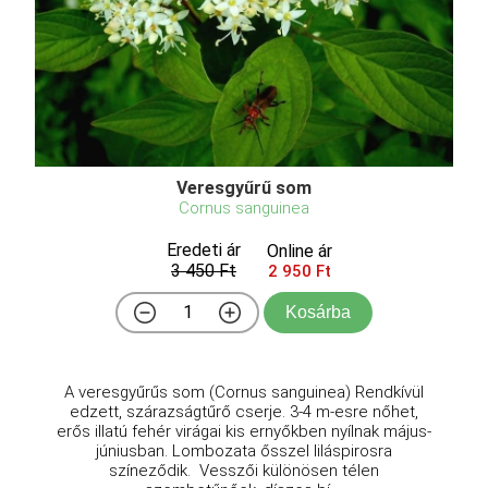
Veresgyűrű som
Cornus sanguinea
Eredeti ár
Online ár
3 450 Ft
2 950 Ft
Kosárba
A veresgyűrűs som (Cornus sanguinea) Rendkívül
edzett, szárazságtűrő cserje. 3-4 m-esre nőhet,
erős illatú fehér virágai kis ernyőkben nyílnak május-
júniusban. Lombozata ősszel liláspirosra
színeződik. Vesszői különösen télen