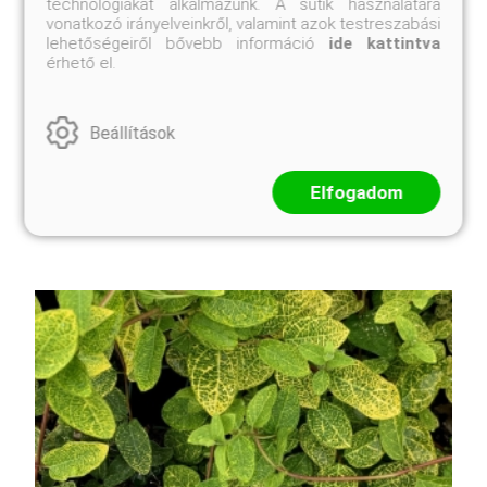
3 250 Ft
2 950 Ft
technológiákat alkalmazunk. A sütik használatára
vonatkozó irányelveinkről, valamint azok testreszabási
Kosárba
lehetőségeiről bővebb információ
ide kattintva
érhető el.
A Forsythia x intermedia 'Weber's Favorit', magyar
Beállítások
nevén aranyvessző, egy igazi kuriózum az aranyfák
között. Míg a hagyományos aranyfák hatalmas
bokrokká cseperedhetnek, addig ez a fajta
Elfogadom
megmarad alacsony, kompakt termetűnek. Március-
áprilisban, még ...