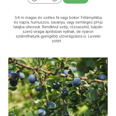
3-4 m magas és széles fa vagy bokor. Félárnyékba
és napra, humuszos, savanyú, vagy semleges pH-jú
talajba ültessük. Rendkívül szép, rózsaszínű, tulipán-
szerű virágai áprilisban nyílnak, de nyáron
szíámíthatunk gyengébb utóvirágzásra is. Levelei
sötét ...