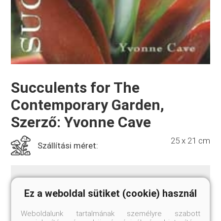
Succulents for The
Contemporary Garden,
Szerző: Yvonne Cave
25 x 21 cm
Szállítási méret:
Kemény kötés, 176 oldal, 346 színes kép.
Ez a weboldal sütiket (cookie) használ
Weboldalunk tartalmának személyre szabott
Succulents, with their striking forms, unusual colors,